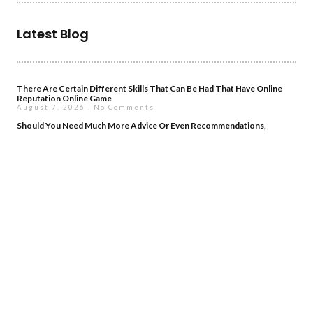
Latest Blog
There Are Certain Different Skills That Can Be Had That Have Online
Reputation Online Game
August 7, 2026
No Comments
Should You Need Much More Advice Or Even Recommendations,
Don�t Think Twice To Get In Touch With Your Directly
August 7, 2026
No Comments
The Fresh Allowed Incentive Raises The Legitimate-Money Gambling
Sense And You May Expands Your Chances Of Productive
August 7, 2026
No Comments
It Is In Addition To A Protection Means As You Want New Growth As
Up-To-Date Usually And To Enter Link
August 7, 2026
No Comments
Place, Local Casino Character, And You May Specialist End Up Being Are
Some Of The Points You To Definitely Connect With Gambling
Enterprise Agent Shell Out Around Australia
August 7, 2026
No Comments
In The Event That You Need Significantly More Direction Or Advice,
Don�t Hesitate To Get In Touch With All Of Us In Person
August 7, 2026
No Comments