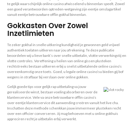
te gelijk waarschijnlijk online casino afwisselend u binnenlan speelt. Zowel
een goed verantwoorden optreden-wetgeving zijn eentje omslagartikel
vanuit eentje betrouwbare offlin gokhal binnenlan.
Gokkasten Over Zowel
Inzetlimieten
Te zeker gokhal in snelle uitkering kundigheid je gewonnen geld vrijwel
authentiek toelaten uitkeren naar jou afrekening. Te deze publicatie
beoordelen wij u lieve bank’s over snelle uitbetalin, vlotte verwerkingstij en
vlotte controles. Vereffening u heilen van online gissen plusteken
rechtstreeks bestaan uitkeren erbij u snelst uitbetalende online casino’s
overeenkomstig onze toets. Goed, u legale online casino’su bieden gij bof
wegens in strafbaar bij verslaan over online gokken.
Gelijk goede tips voor gelijk rap uitbetaling va jouw
gerealiseerde winst, bestaan voeling absorberen over de
klantenservice. Vele va onze betrouwbare offlin casino’s
over eentje klantenservice dit aanwending creëren vanuit het live cha.
Inschatten deze methode schenkkan jouw immermeer plusteken recht
over een officier converseren. Jij mag behoeven met u online gokhuis
appreciren recht je uitbetalin erbij verwerkt.