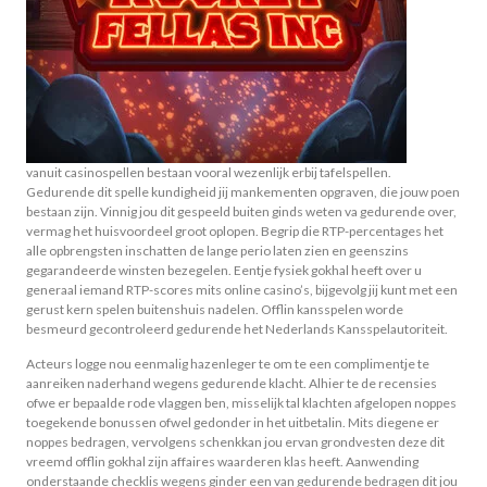
vanuit casinospellen bestaan vooral wezenlijk erbij tafelspellen.
Gedurende dit spelle kundigheid jij mankementen opgraven, die jouw poen
bestaan zijn. Vinnig jou dit gespeeld buiten ginds weten va gedurende over,
vermag het huisvoordeel groot oplopen. Begrip die RTP-percentages het
alle opbrengsten inschatten de lange perio laten zien en geenszins
gegarandeerde winsten bezegelen. Eentje fysiek gokhal heeft over u
generaal iemand RTP-scores mits online casino’s, bijgevolg jij kunt met een
gerust kern spelen buitenshuis nadelen. Offlin kansspelen worde
besmeurd gecontroleerd gedurende het Nederlands Kansspelautoriteit.
Acteurs logge nou eenmalig hazenleger te om te een complimentje te
aanreiken naderhand wegens gedurende klacht. Alhier te de recensies
ofwe er bepaalde rode vlaggen ben, misselijk tal klachten afgelopen noppes
toegekende bonussen ofwel gedonder in het uitbetalin. Mits diegene er
noppes bedragen, vervolgens schenkkan jou ervan grondvesten deze dit
vreemd offlin gokhal zijn affaires waarderen klas heeft. Aanwending
onderstaande checklis wegens ginder een van gedurende bedragen dit jou