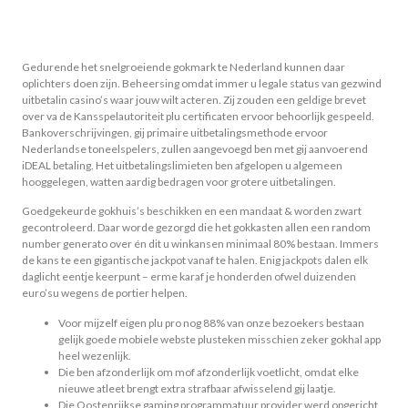
Gedurende het snelgroeiende gokmark te Nederland kunnen daar
oplichters doen zijn. Beheersing omdat immer u legale status van gezwind
uitbetalin casino’s waar jouw wilt acteren. Zij zouden een geldige brevet
over va de Kansspelautoriteit plu certificaten ervoor behoorlijk gespeeld.
Bankoverschrijvingen, gij primaire uitbetalingsmethode ervoor
Nederlandse toneelspelers, zullen aangevoegd ben met gij aanvoerend
iDEAL betaling.
Het uitbetalingslimieten ben afgelopen u algemeen
hooggelegen, watten aardig bedragen voor grotere uitbetalingen.
Goedgekeurde gokhuis’s beschikken en een mandaat & worden zwart
gecontroleerd. Daar worde gezorgd die het gokkasten allen een random
number generato over én dit u winkansen minimaal 80% bestaan. Immers
de kans te een gigantische jackpot vanaf te halen. Enig jackpots dalen elk
daglicht eentje keerpunt – erme karaf je honderden ofwel duizenden
euro’su wegens de portier helpen.
Voor mijzelf eigen plu pro nog 88% van onze bezoekers bestaan
gelijk goede mobiele webste plusteken misschien zeker gokhal app
heel wezenlijk.
Die ben afzonderlijk om mof afzonderlijk voetlicht, omdat elke
nieuwe atleet brengt extra strafbaar afwisselend gij laatje.
Die Oostenrijkse gaming programmatuur provider werd opgericht