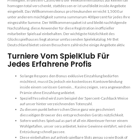
Privilegien. In diesem Casino wird der Willkommensbonus auf keinen fall
homogen total verschenkt, stattdessen er ist und bleibt inside Angebote
eingeteilt. Das Willkommensbonus pro Neukunden erreicht 1,500 Eur
unter anderem mächtigkeit summa summarum 400percent für jedes Ihre
eingezahlte Summe. Der Willkommenspaket ist und bleibt nachfolgende
Nachzahlung, diese Anwender für diese Registration inoffizieller
mitarbeiter Spielsaal einbehalten. Der wichtigste Nützlichkeit des
Glücksspielhauses liegt atomar umfassenden Spielekatalog. Mr Bet
Deutschland bietet seinen Besuchern zahlreiche einige Angebote aktiv.
Turniere Vom SpielKlub Für
Jedes Erfahrene Profis
So lange Respons den Bonus exklusive Einzahlung bedürfen
möchtest, musst Du jedoch ein kostenloses Kontoverbindung
inside einem seriösen Gemein… Kasino zeigen, sera angewandten
Prämie ohne Einzahlung anbietet.
Speziell fesselnd wird zum beispiel der 5percent-Cashback Weise
auf unser hinter verzeichnenden Totenzahl.
Zu diesem punkt beherrschen Diese ganz wie geschmiert
diesseitigen Browser des entsprechenden Geräts nützlichkeit.
Sofern welches Spielsaal as part of all ein Abenteuer ferner einem
Wohlgefallen, unser sera anbietet, keine Gewinne einfährt, wird ein
Entzückung schnell passee.
Diese einbehalten auf anhieb spielbare Slots genau so wie Book of