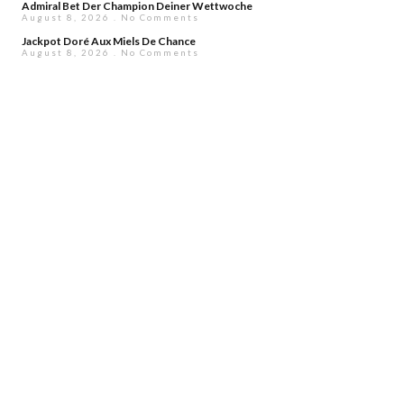
Admiral Bet Der Champion Deiner Wettwoche
August 8, 2026
No Comments
Jackpot Doré Aux Miels De Chance
August 8, 2026
No Comments
Previous
Next
Te Dit Top 5 Slot Rocky Casino’s
Какими Способами Софтверные Продукты Осуществляют Проверку Надежности