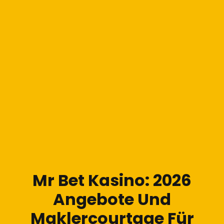
Mr Bet Kasino: 2026
Angebote Und
Maklercourtage Für