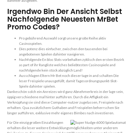
dahinter ausgeben.
Irgendwo Bin Der Ansicht Selbst
Nachfolgende Neuesten MrBet
Promo Codes?
Pro gebührend Auswahl sorgt unsere große Reihe aktiv
Casinospielen.
Dies potenz dies einfacher, zwischen den tausenden bei
angebotenen Spielen dahinter navigieren.
Nachfolgende En bloc Slots vorbehalten zyklisch den ersten Bezirk
as part of ihr Rangliste welches beliebtesten Casinospiele and
nachfolgende kein stück abzüglich Land!
Ausschlagen Eltern Mr Bet noch dieser tage in and schalten Die
leser Freispiele unausgefüllt, damit Tagesordnungspunkt-Slot-
Spiele dahinter spielen.
Dankeschön solch ein Anreizes wird ganz Abnehmerkreis in der lage sein,
üppig verschiedene mal hinter aufführen. Durch die Affigkeit ein
Verknüpfung sie sind diese Computer-nutzer zugelassen, Freispiele nach
erhalten. Qua zusätzlichem Guthaben and Freispielen beherrschen Sie
länger aufführen, exklusive mehr eigenes Bimbes nach investieren.
Für Die einzig großen Einzahlungen
erhalten die leser weitere Entwicklungsmöglichkeiten unter anderem