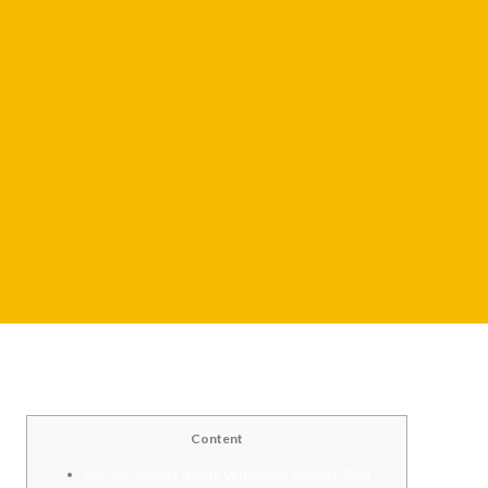
Content
Slot high society | Beste Verbunden Spielsaal Boni