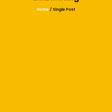
Home
/ Single Post