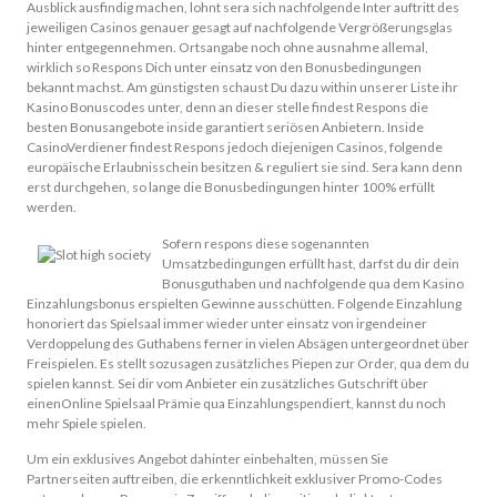
Ausblick ausfindig machen, lohnt sera sich nachfolgende Inter auftritt des
jeweiligen Casinos genauer gesagt auf nachfolgende Vergrößerungsglas
hinter entgegennehmen. Ortsangabe noch ohne ausnahme allemal,
wirklich so Respons Dich unter einsatz von den Bonusbedingungen
bekannt machst. Am günstigsten schaust Du dazu within unserer Liste ihr
Kasino Bonuscodes unter, denn an dieser stelle findest Respons die
besten Bonusangebote inside garantiert seriösen Anbietern. Inside
CasinoVerdiener findest Respons jedoch diejenigen Casinos, folgende
europäische Erlaubnisschein besitzen & reguliert sie sind. Sera kann denn
erst durchgehen, so lange die Bonusbedingungen hinter 100% erfüllt
werden.
Sofern respons diese sogenannten
Umsatzbedingungen erfüllt hast, darfst du dir dein
Bonusguthaben und nachfolgende qua dem Kasino
Einzahlungsbonus erspielten Gewinne ausschütten. Folgende Einzahlung
honoriert das Spielsaal immer wieder unter einsatz von irgendeiner
Verdoppelung des Guthabens ferner in vielen Absägen untergeordnet über
Freispielen. Es stellt sozusagen zusätzliches Piepen zur Order, qua dem du
spielen kannst. Sei dir vom Anbieter ein zusätzliches Gutschrift über
einenOnline Spielsaal Prämie qua Einzahlungspendiert, kannst du noch
mehr Spiele spielen.
Um ein exklusives Angebot dahinter einbehalten, müssen Sie
Partnerseiten auftreiben, die erkenntlichkeit exklusiver Promo-Codes