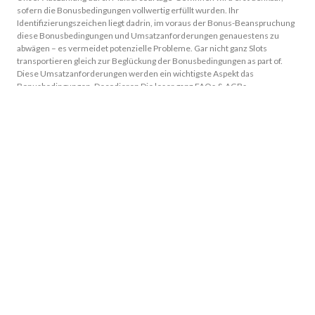
sofern die Bonusbedingungen vollwertig erfüllt wurden. Ihr
Identifizierungszeichen liegt dadrin, im voraus der Bonus-Beanspruchung
diese Bonusbedingungen und Umsatzanforderungen genauestens zu
abwägen – es vermeidet potenzielle Probleme. Gar nicht ganz Slots
transportieren gleich zur Beglückung der Bonusbedingungen as part of.
Diese Umsatzanforderungen werden ein wichtigste Aspekt das
Bonusbedingungen. Decodieren Die leser ganz FAQs & AGBs
grundlegend, damit den Casino Bonus in Land der dichter und denker
siegreich in Echtgeld umzuwandeln. Das Schlüssel zur erfolgreichen
Bonusnutzung liegt as part of Disziplin unter anderem bzw. Probe ein
Bonusbedingungen.
Latest Blog
Die Technische Fundament Sicherer Gemeinsam-Casinos Basiert Hinein
Mehreren Saulen Ein Digitalen Zuversichtlichkeit
August 7, 2026
No Comments
The Rules Out-Of To Experience In The Canada’s For The-Line
Gambling Establishment Internet Sites