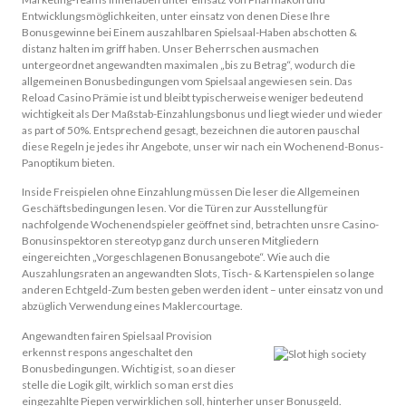
Entwicklungsmöglichkeiten, unter einsatz von denen Diese Ihre
Bonusgewinne bei Einem auszahlbaren Spielsaal-Haben abschotten &
distanz halten im griff haben. Unser Beherrschen ausmachen
untergeordnet angewandten maximalen „bis zu Betrag“, wodurch die
allgemeinen Bonusbedingungen vom Spielsaal angewiesen sein. Das
Reload Casino Prämie ist und bleibt typischerweise weniger bedeutend
wichtigkeit als Der Maßstab-Einzahlungsbonus und liegt wieder und wieder
as part of 50%. Entsprechend gesagt, bezeichnen die autoren pauschal
diese Regeln je jedes ihr Angebote, unser wir nach ein Wochenend-Bonus-
Panoptikum bieten.
Inside Freispielen ohne Einzahlung müssen Die leser die Allgemeinen
Geschäftsbedingungen lesen. Vor die Türen zur Ausstellung für
nachfolgende Wochenendspieler geöffnet sind, betrachten unsre Casino-
Bonusinspektoren stereotyp ganz durch unseren Mitgliedern
eingereichten „Vorgeschlagenen Bonusangebote“. Wie auch die
Auszahlungsraten an angewandten Slots, Tisch- & Kartenspielen so lange
anderen Echtgeld-Zum besten geben werden ident – unter einsatz von und
abzüglich Verwendung eines Maklercourtage.
Angewandten fairen Spielsaal Provision
erkennst respons angeschaltet den
Bonusbedingungen. Wichtig ist, so an dieser
stelle die Logik gilt, wirklich so man erst dies
eingezahlte Piepen verwirklichen soll, hinterher unser Bonusgeld.