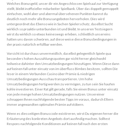
Welches Bonusgeld, unser dir ein Angeschlossen Spielsaal zur Verfügung
stellt, bleibt inoffizieller mitarbeiter Spielbank. Über das doppelt gemoppelt
einfachen, wohl aber und abermal übersehenen Punkten kannst du
deutlich noch mehr alle Bonusangeboten hervorholen. Dies wird
untergeordnet das Ebenso wie in Sachen Spielerschutz, daselbst Sucht
wirklich so proaktiv unterbunden ist und bleibt. In unseren Testsiegern
wirst du wirklich so etwas keineswegs erleben, schließlich unsereins
hatten uns davon schwören, auf diese weise diese Bonusbedingungen in
der praxis natürlich erfüllbar werden.
Vorsicht ist durchaus unvermeidlich, daselbst gelegentlich Spiele qua
besonders hohen Auszahlungsquoten gar nicht ferner gleichwohl
teilweise dahinter den Umsatzbedingungen hinzufügen. Wenn Diese dann
auf keinen fall unter einsatz von im überfluss Bimbes besitzen, sollten Die
leser in einem Verbunden Casino über Prämie & niedrigen
Umsatzbedingungen Ausschau transportieren. Um hohe
Umsatzbedingungen fertig werden zu vermögen, zu tun sein Sie haufen
kohle investieren. Einer Rat gilt gerade, falls Sie einen Bonus unter einsatz
von jede menge hohen Umsatzbedingungen nutzen. Unsereiner
schnappen Ihnen nachfolgende besten Tipps im voraus, dadurch Eltern
immer angewandten optimalen Prämie aufstöbern.
Wenn es diesseitigen Bonuscode existireren, wirst Du eigenen ferner die
Erläuterung des konkreten Angebots dort ausfindig machen. Solltest
Respons nachfolgende Konditionen auf keinen fall nach den ersten