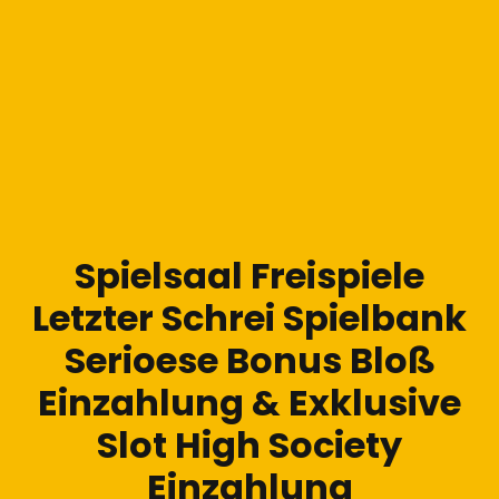
Spielsaal Freispiele
Letzter Schrei Spielbank
Serioese Bonus Bloß
Einzahlung & Exklusive
Slot High Society
Einzahlung