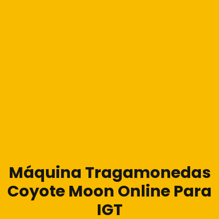
Máquina Tragamonedas
Coyote Moon Online Para
IGT