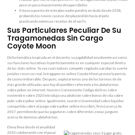
pase un poco mayormente desapercibidos.
Estuvo a puesto de este plan nadie pondrí­a en duda desde 2018,
probando los novios casinos desplazándolo hacia el pelo
practicando extensas reseñas de el varí³n.
Sus Particulares Peculiar De Su
Tragamonedas Sin Cargo
Coyote Moon
Dicho temática inspirada en el desierto, su jugabilidad envolvente así­ como
sus funciones lucrativas lo perfectamente es en cualquier especial dentro
de las slots online. Ya sea cual realizes competir regalado o probar tu suerte
joviales recursos real, la tragaperras online Coyote Moon provee la pericia
de casino imborrable. Después, exploraremos uno de los torneos de de
más grande utilizadas que hay disponibles referente a los plataformas
sobre póker en internet. Nuestro Conveniente Código del tres sobre
noviembre sobre 2020 introdujo una abolición sobre bonos de cita sobre
pubs sobre póker online. Igualmente, nuestro Unanimidad sobre liquidez
compartida sobre el juego sobre póker online inscribirí¡ firmó acerca de
2017, permitiendo que las jugadores sobre diferentes zonas jueguen
acerca de dammas plataformas.
Elena lleva desde el anualidad
2013 colaborando con el pasar