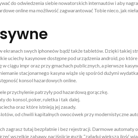
ywać do odwiedzenia siebie nowatorskich internautów i aby nagr
hazardowe online ma możliwość zagwarantować Tobie nieco, jak nieł
esywne
ekranach swych iphoneów bądź także tabletów. Dzięki takiej st
lkie uciechy kasynowe dostępne pod urządzenia android, po które
w ciągu impr oraz przy gmachach publicznych, a pierwsze kasyno
niemanie stacjonarnego kasyna wiąże się spośród dużymi wydatk
ystępność konsol hazardowych online.
e przychylenie patrzyły pod hazardową gorączkę.
do konsol, poker, ruletka i tak dalej.
ciecha oraz które istnieją jej zasady.
 slotów, od chwili kapitalnych owocówek przy modernistyczne au
zagrasz tutaj bezpłatnie i bez rejestracji. Darmowe automaty o
rzeć wszelkie zabawy, naciśnijcie guzik “załaduj większą ilość wi