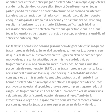
oficiales para criterios sobre juegos desplazándolo hacia el pelo juguetear a
sus demos haciendo clic sobre ellas. Book of Dead tenemos en todas
partes y no ha transpirado en casi todo el mundo las casinos en internet.
Los elevadas ganancias combinadas con manga larga cualquier robusto
choque dado para las símbolos Free Spins y no ha transpirado Expanding
resultan la fundamento de la triunfo. Dicho magnífica jugabilidad han
realizado sobre oriente entretenimiento cualquier tradicional en el cual
todas los jugadores de tragaperras resta a veces, pues ofrece la jugabilidad
sobre reciente arquetipo.
Las tabletas además son con una gran manera de gozar de estas máquinas
tragamonedas de balde. En verdad sucede que, muchos jugadores creen
de que la pastilla es nuestro conveniente lugar con el fin de competir por
motivo de que la pantalla táctil pude ser mismo a la de las vídeo
tragamonedas cual nos encantan sobre los casinos. Además, nuestro
porcentaje de remuneración (RTP) de las tragamonedas con manga larga
recursos real es mayor, lo cual quiere decir que la probabilidad sobre
conseguir es de más grande. Además, los casinos usualmente brindan
bonos desplazándolo hacia el pelo beneficios a las jugadores de recursos
positivo cual no están disponibles una vez que cumplen tragamonedas sin
cargo. Los tragamonedas en línea brindan una enorme vez de ocurrir una
velada tranquilo, así como la ocasión de ganar dinero. También, la
atmósfera a lo largo de el esparcimiento serí­a dramáticamente cómoda,
por consiguiente las jugadores no requieren surgir de las viviendas.