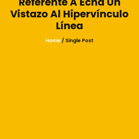
Referente A Echa Un
Vistazo Al Hipervínculo
Línea
Home
/ Single Post