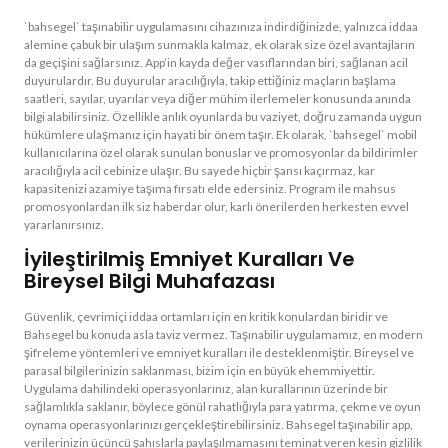
`bahsegel` taşınabilir uygulamasını cihazınıza indirdiğinizde, yalnızca iddaa
alemine çabuk bir ulaşım sunmakla kalmaz, ek olarak size özel avantajların
da geçişini sağlarsınız. App’in kayda değer vasıflarından biri, sağlanan acil
duyurulardır. Bu duyurular aracılığıyla, takip ettiğiniz maçların başlama
saatleri, sayılar, uyarılar veya diğer mühim ilerlemeler konusunda anında
bilgi alabilirsiniz. Özellikle anlık oyunlarda bu vaziyet, doğru zamanda uygun
hükümlere ulaşmanız için hayati bir önem taşır. Ek olarak, `bahsegel` mobil
kullanıcılarına özel olarak sunulan bonuslar ve promosyonlar da bildirimler
aracılığıyla acil cebinize ulaşır. Bu sayede hiçbir şansı kaçırmaz, kar
kapasitenizi azamiye taşıma fırsatı elde edersiniz. Program ile mahsus
promosyonlardan ilk siz haberdar olur, karlı önerilerden herkesten evvel
yararlanırsınız.
İyileştirilmiş Emniyet Kuralları Ve
Bireysel Bilgi Muhafazası
Güvenlik, çevrimiçi iddaa ortamları için en kritik konulardan biridir ve
Bahsegel bu konuda asla taviz vermez. Taşınabilir uygulamamız, en modern
şifreleme yöntemleri ve emniyet kuralları ile desteklenmiştir. Bireysel ve
parasal bilgilerinizin saklanması, bizim için en büyük ehemmiyettir.
Uygulama dahilindeki operasyonlarınız, alan kurallarının üzerinde bir
sağlamlıkla saklanır, böylece gönül rahatlığıyla para yatırma, çekme ve oyun
oynama operasyonlarınızı gerçekleştirebilirsiniz. Bahsegel taşınabilir app,
verilerinizin üçüncü şahıslarla paylaşılmamasını teminat veren kesin gizlilik