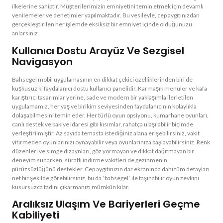
ilkelerine sahiptir. Müşterilerimizin emniyetini temin etmek için devamlı
yenilemeler ve denetimler yapılmaktadır. Bu vesileyle, cep aygıtınızdan
gerçekleştirilen her işlemde eksiksiz bir emniyet içinde olduğunuzu
anlarsınız.
Kullanıcı Dostu Arayüz Ve Sezgisel
Navigasyon
Bahsegel mobil uygulamasının en dikkat çekici özelliklerinden biri de
kuşkusuz ki faydalanıcı dostu kullanıcı panelidir. Karmaşık menüler ve kafa
karıştırıcı tasarımlar yerine, sade ve modern bir yaklaşımla ilerletilen
uygulamamız, her yaş ve birikim seviyesinden faydalanıcının kolaylıkla
dolaşabilmesini temin eder. Her türlü oyun opsiyonu, kumarhane oyunları,
canlı destek ve bakiye idaresi gibi kısımlar, rahatça ulaşılabilir biçimde
yerleştirilmiştir. Az sayıda temasta istediğiniz alana erişebilirsiniz, vakit
yitirmeden oyunlarınızı oynayabilir veya oyunlarınıza başlayabilirsiniz. Renk
düzenleri ve simge dizaynları, göz yormayan ve dikkat dağıtmayan bir
deneyim sunarken, süratli indirme vakitleri de gezinmenin
pürüzsüzlüğünü destekler. Cep aygıtınızın dar ekranında dahi tüm detayları
net bir şekilde görebilirsiniz, bu da `bahsegel` ile taşınabilir oyun zevkini
kusursuzca tadını çıkarmanızı mümkün kılar.
Aralıksız Ulaşım Ve Bariyerleri Geçme
Kabiliyeti