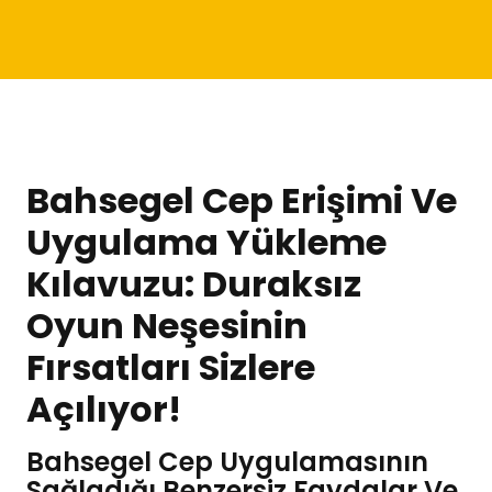
Bahsegel Cep Erişimi Ve
Uygulama Yükleme
Kılavuzu: Duraksız
Oyun Neşesinin
Fırsatları Sizlere
Açılıyor!
Bahsegel Cep Uygulamasının
Sağladığı Benzersiz Faydalar Ve