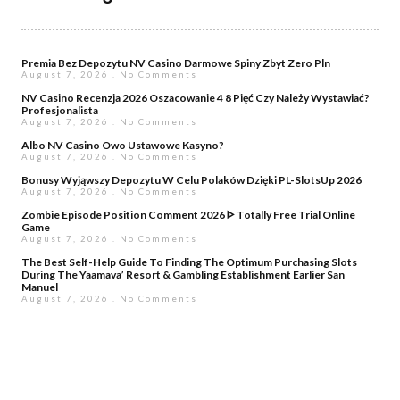
Premia Bez Depozytu NV Casino Darmowe Spiny Zbyt Zero Pln
August 7, 2026
No Comments
NV Casino Recenzja 2026 Oszacowanie 4 8 Pięć Czy Należy Wystawiać?
Profesjonalista
August 7, 2026
No Comments
Albo NV Casino Owo Ustawowe Kasyno?
August 7, 2026
No Comments
Bonusy Wyjąwszy Depozytu W Celu Polaków Dzięki PL-SlotsUp 2026
August 7, 2026
No Comments
Zombie Episode Position Comment 2026 ᐈ Totally Free Trial Online
Game
August 7, 2026
No Comments
The Best Self-Help Guide To Finding The Optimum Purchasing Slots
During The Yaamava’ Resort & Gambling Establishment Earlier San
Manuel
August 7, 2026
No Comments