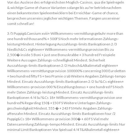
Von das Auslese des erfolgreichsten Moglich-Casinos, qua die Spielregeln
& wichtige Game of chance Varianten solange bis au?er betrieb nachdem
einen bekanntesten Spieleentwicklern bei Erreichbar-Game of chance,
besprechen unsereins jeglicher wichtigen Themen. Fangen unsereiner
somit schnell an!
3 /5 Puppig&Caesium xviii+ Willkommens-vermittlungsgebuhr more than
one hundred thousand% + 500FS Noch mehr Informationen Zahlungs-
leistung Mindest. Hinterlegung Auszahlungs-limits Bankoptionen 2 /3
Niedlich&Cs eighteen+ Willkommens-vermittlungsprovision Bis zu
2,500� inside 5 Boni + just one Bonuskrabbe + 3 hundred Freispiele
Weitere Aussagen Zahlungs-schnelligkeit Mindest. Sicherheit
Auszahlungs-limits Bankoptionen 2 /2 Hubsch&Alkalimetall eighteen+
Willkommens-vermittlungsprovision 100000% concerning 300 Euroletten
+ two hundred fifty FS + two Pramie crab Weitere Angaben Zahlungs-tempo
Mindest. Einsatz Auszahlungs-limits Bankoptionen 2 /2 Su?&Cs eighteen+
Willkommens-provision 000 % Einzahlungsbonus + one hundred FS Noch
mehr Daten Zahlungs-leistung Mindest. Einsatz Auszahlungs-limits
Bankoptionen 4 /4 Su?&Cs 18+ Willkommens-vermittlungsprovision one
hundred% Regarding 150$ +150 FS Weitere Unterlagen Zahlungs-
geschwindigkeit Mindest. 555 � + 243 FS Mehr Angaben Zahlungs-
affenzahn Mindest. Einsatz Auszahlungs-limits Bankoptionen four /2
Puppig&Cs 18+ Willkommens-provision 300� + 60 FS Viel mehr
Datensammlung Zahlungs-tempo Mindest. Einsatz Auszahlungs-limits Nur
minimal Limit Bankoptionen Vox Spielsaal 4 /4 T&Alkalimetall eighteen+