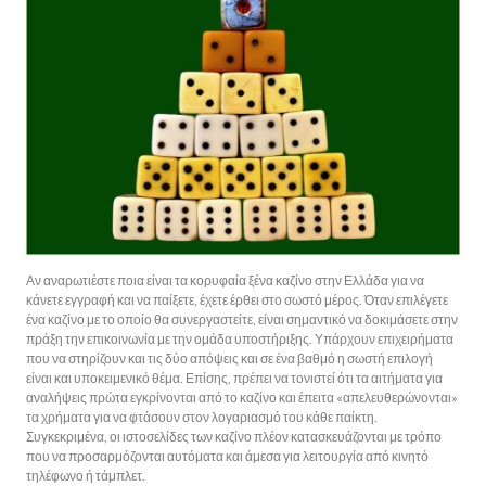
Αν αναρωτιέστε ποια είναι τα κορυφαία ξένα καζίνο στην Ελλάδα για να
κάνετε εγγραφή και να παίξετε, έχετε έρθει στο σωστό μέρος. Όταν επιλέγετε
ένα καζίνο με το οποίο θα συνεργαστείτε, είναι σημαντικό να δοκιμάσετε στην
πράξη την επικοινωνία με την ομάδα υποστήριξης. Υπάρχουν επιχειρήματα
που να στηρίζουν και τις δύο απόψεις και σε ένα βαθμό η σωστή επιλογή
είναι και υποκειμενικό θέμα. Επίσης, πρέπει να τονιστεί ότι τα αιτήματα για
αναλήψεις πρώτα εγκρίνονται από το καζίνο και έπειτα «απελευθερώνονται»
τα χρήματα για να φτάσουν στον λογαριασμό του κάθε παίκτη.
Συγκεκριμένα, οι ιστοσελίδες των καζίνο πλέον κατασκευάζονται με τρόπο
που να προσαρμόζονται αυτόματα και άμεσα για λειτουργία από κινητό
τηλέφωνο ή τάμπλετ.