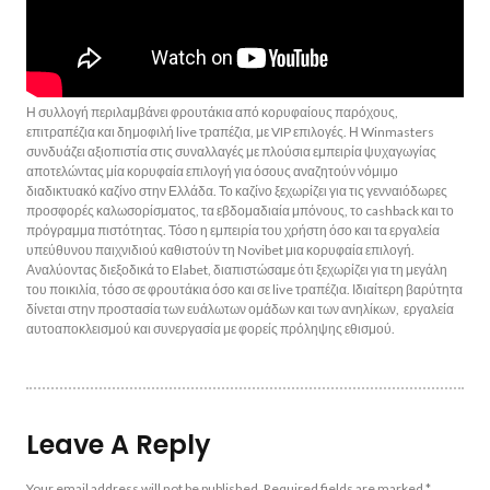
Η συλλογή περιλαμβάνει φρουτάκια από κορυφαίους παρόχους,
επιτραπέζια και δημοφιλή live τραπέζια, με VIP επιλογές. Η Winmasters
συνδυάζει αξιοπιστία στις συναλλαγές με πλούσια εμπειρία ψυχαγωγίας
αποτελώντας μία κορυφαία επιλογή για όσους αναζητούν νόμιμο
διαδικτυακό καζίνο στην Ελλάδα. Το καζίνο ξεχωρίζει για τις γενναιόδωρες
προσφορές καλωσορίσματος, τα εβδομαδιαία μπόνους, το cashback και το
πρόγραμμα πιστότητας. Τόσο η εμπειρία του χρήστη όσο και τα εργαλεία
υπεύθυνου παιχνιδιού καθιστούν τη Novibet μια κορυφαία επιλογή.
Αναλύοντας διεξοδικά το Elabet, διαπιστώσαμε ότι ξεχωρίζει για τη μεγάλη
του ποικιλία, τόσο σε φρουτάκια όσο και σε live τραπέζια. Ιδιαίτερη βαρύτητα
δίνεται στην προστασία των ευάλωτων ομάδων και των ανηλίκων, εργαλεία
αυτοαποκλεισμού και συνεργασία με φορείς πρόληψης εθισμού.
Leave A Reply
Your email address will not be published.
Required fields are marked
*