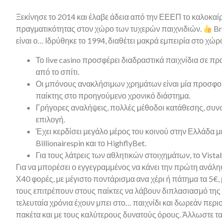
Ξεκίνησε το 2014 και έλαβε άδεια από την ΕΕΕΠ το καλοκαίρ
πραγματικότητας στον χώρο των τυχερών παιχνιδιών.
Br
είναι ο… Ιδρύθηκε το 1994, διαθέτει μακρά εμπειρία στο χώ
Το live casino προσφέρει διαδραστικά παιχνίδια σε πρ
από το σπίτι.
Οι μπόνους ανακλήσιμων χρημάτων είναι μία προσφορ
παίκτης στο προηγούμενο χρονικό διάστημα.
Γρήγορες αναλήψεις, πολλές μέθοδοι κατάθεσης, συνολι
επιλογή.
Έχει κερδίσει μεγάλο μέρος του κοινού στην Ελλάδα μ
Billionairespin και το HighflyBet.
Για τους λάτρεις των αθλητικών στοιχημάτων, το Vis
Για να μπορέσει ο εγγεγραμμένος να κάνει την πρώτη ανάληψ
Χ40 φορές, με μέγιστο ποντάρισμα ανα χέρι ή πάτημα τα 5€, μ
τους επιτρέπουν στους παίκτες να λάβουν διπλασιασμό της 
τελευταία χρόνια έχουν μπει στο… παιχνίδι και δωρεάν περισ
πακέτα και με τους καλύτερους δυνατούς όρους. Άλλωστε τ