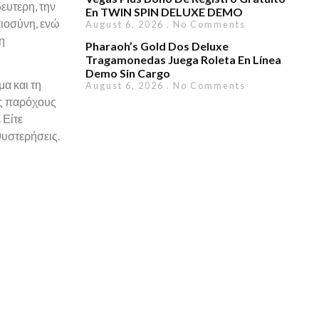
ευτερη, την
En TWIN SPIN DELUXE DEMO
αιοσύνη, ενώ
August 6, 2026
No Comments
η
Pharaoh’s Gold Dos Deluxe
Tragamonedas Juega Roleta En Línea
Demo Sin Cargo
μα και τη
August 6, 2026
No Comments
υς παρόχους
 Είτε
θυστερήσεις.