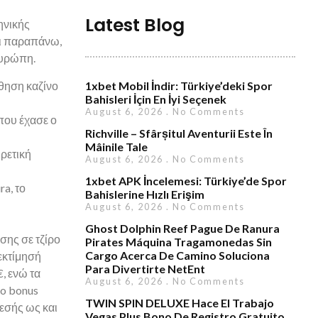
Latest Blog
ηνικής
αι παραπάνω,
Ευρώπη.
σθηση καζίνο
1xbet Mobil İndir: Türkiye’deki Spor
Bahisleri İçin En İyi Seçenek
August 6, 2026
No Comments
που έχασε ο
Richville – Sfârșitul Aventurii Este În
Mâinile Tale
ιρετική
August 6, 2026
No Comments
1xbet APK İncelemesi: Türkiye’de Spor
a, το
Bahislerine Hızlı Erişim
August 6, 2026
No Comments
Ghost Dolphin Reef Pague De Ranura
σης σε τζίρο
Pirates Máquina Tragamonedas Sin
Cargo Acerca De Camino Soluciona
 εκτίμησή
Para Divertirte NetEnt
, ενώ τα
August 6, 2026
No Comments
no bonus
TWIN SPIN DELUXE Hace El Trabajo
εσής ως και
Vegas Plus Bono De Registro Gratuito