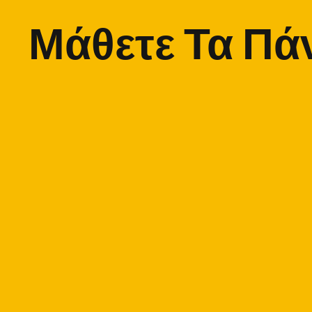
Μάθετε Τα Πά