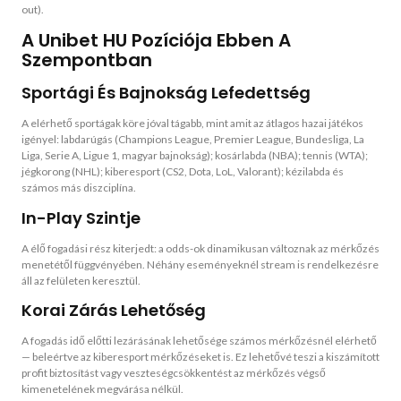
out).
A Unibet HU Pozíciója Ebben A
Szempontban
Sportági És Bajnokság Lefedettség
A elérhető sportágak köre jóval tágabb, mint amit az átlagos hazai játékos
igényel: labdarúgás (Champions League, Premier League, Bundesliga, La
Liga, Serie A, Ligue 1, magyar bajnokság); kosárlabda (NBA); tennis (WTA);
jégkorong (NHL); kiberesport (CS2, Dota, LoL, Valorant); kézilabda és
számos más diszciplína.
In-Play Szintje
A élő fogadási rész kiterjedt: a odds-ok dinamikusan változnak az mérkőzés
menetétől függvényében. Néhány eseményeknél stream is rendelkezésre
áll az felületen keresztül.
Korai Zárás Lehetőség
A fogadás idő előtti lezárásának lehetősége számos mérkőzésnél elérhető
— beleértve az kiberesport mérkőzéseket is. Ez lehetővé teszi a kiszámított
profit biztosítást vagy veszteségcsökkentést az mérkőzés végső
kimenetelének megvárása nélkül.