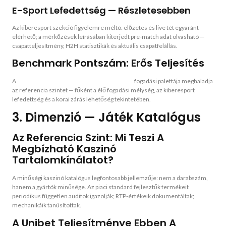
E-Sport Lefedettség — Részletesebben
Az kiberesport szekció figyelemre méltó: előzetes és live tét egyaránt
elérhető; a mérkőzések leírásában kiterjedt pre-match adat olvasható —
csapatteljesítmény, H2H statisztikák és aktuális csapatfelállás.
Benchmark Pontszám: Erős Teljesítés
A
https://news.temple.edu/Temple-Magazine
fogadási palettája meghaladja
az referencia szintet — főként a élő fogadási mélység, az kiberesport
lefedettség és a korai zárás lehetőség tekintetében.
3. Dimenzió — Játék Katalógus
Az Referencia Szint: Mi Teszi A
Megbízható Kaszinó
Tartalomkínálatot?
A minőségi kaszinó katalógus legfontosabb jellemzője: nem a darabszám,
hanem a gyártók minősége. Az piaci standard fejlesztők termékeit
periodikus független auditok igazolják; RTP-értékeik dokumentáltak;
mechanikáik tanúsítottak.
A Unibet Teljesítménye Ebben A