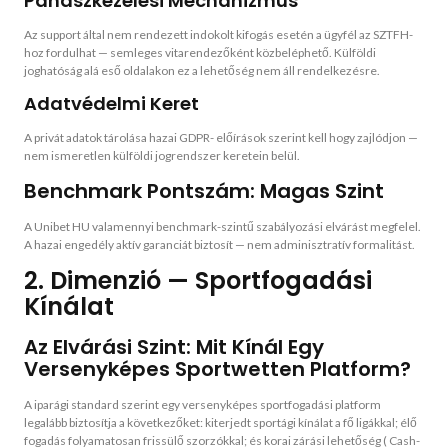
Panaszkezelési Mechanizmus
Az support által nem rendezett indokolt kifogás esetén a ügyfél az SZTFH-
hoz fordulhat — semleges vitarendezőként közbeléphető. Külföldi
joghatóság alá eső oldalakon ez a lehetőség nem áll rendelkezésre.
Adatvédelmi Keret
A privát adatok tárolása hazai GDPR- előírások szerint kell hogy zajlódjon —
nem ismeretlen külföldi jogrendszer keretein belül.
Benchmark Pontszám: Magas Szint
A Unibet HU valamennyi benchmark-szintű szabályozási elvárást megfelel.
A hazai engedély aktív garanciát biztosít — nem adminisztratív formalitást.
2. Dimenzió — Sportfogadási
Kínálat
Az Elvárási Szint: Mit Kínál Egy
Versenyképes Sportwetten Platform?
A iparági standard szerint egy versenyképes sportfogadási platform
legalább biztosítja a következőket: kiterjedt sportági kínálat a fő ligákkal; élő
fogadás folyamatosan frissülő szorzókkal; és korai zárási lehetőség ( Cash-