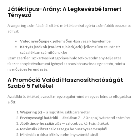
Játéktípus-Arány: A Legkevésbé Ismert
Tényező
A wagering számításánál eltérő mértékben kategória számítódik be azonos
súllyal:
Videonyerőgépek:
jellemzően -ban veszik figyelembe
Kártyás játékok (roulette, blackjack):
jellemzően csupán tíz
százalékban számítódnak be
Számszerűen: az kártyás kategóriával való tétkövetelmény-teljesítés
tízszer annyi tétvolument igényel azonos bónuszösszeg esetén, mint a
nyerőgépes lerendezés.
A Promóció Valódi Hasznosíthatóságát
Szabó 5 Feltétel
Az alábbi öt értéket javasolt megvizsgálni minden egyes bónusz elfogadása
előtt:
Wagering (x)
— a legkritikusabb paraméter
Érvényességi határidő
— általában 7 – 30 nap a jóváírástól számítva
Játéktípus-hozzájárulás
— szlotek vs. kártyás játékok
Maximális kifizetési összeg a bónusznyereményből
Minimális odds
a tétkövetelmény számításánál