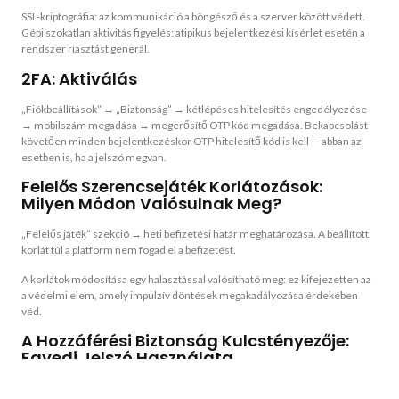
SSL-kriptográfia: az kommunikáció a böngésző és a szerver között védett.
Gépi szokatlan aktivitás figyelés: atipikus bejelentkezési kísérlet esetén a
rendszer riasztást generál.
2FA: Aktiválás
„Fiókbeállítások” → „Biztonság” → kétlépéses hitelesítés engedélyezése
→ mobilszám megadása → megerősítő OTP kód megadása. Bekapcsolást
követően minden bejelentkezéskor OTP hitelesítő kód is kell — abban az
esetben is, ha a jelszó megvan.
Felelős Szerencsejáték Korlátozások:
Milyen Módon Valósulnak Meg?
„Felelős játék” szekció → heti befizetési határ meghatározása. A beállított
korlát túl a platform nem fogad el a befizetést.
A korlátok módosítása egy halasztással valósítható meg: ez kifejezetten az
a védelmi elem, amely impulzív döntések megakadályozása érdekében
véd.
A Hozzáférési Biztonság Kulcstényezője:
Egyedi Jelszó Használata
A Unibet HU fiókhoz alkalmazott jelszó nem ajánlott , hogy azonos más