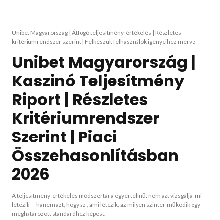
Unibet Magyarország | Átfogó teljesítmény-értékelés | Részletes
kritériumrendszer szerint | Felkészült felhasználók igényeihez mérve
Unibet Magyarország |
Kaszinó Teljesítmény
Riport | Részletes
Kritériumrendszer
Szerint | Piaci
Összehasonlításban
2026
A teljesítmény-értékelés módszertana egyértelmű: nem azt vizsgálja, mi
létezik — hanem azt, hogy az , ami létezik, az milyen szinten működik egy
meghatározott standardhoz képest.