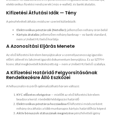
elektronikus fizetési rendszerek ( más e-wallet); és banki átutalás.
Kifizetési Átfutási Idők — Tény
A pénzfelvételi átfutás módszer szerint különbözik:
Elektronikus pénztárcák (Neteller):
jellemzően néhány órán belül
Kártyás átutalás:
jellemzően néhány banknap — ez banki standard,
nem a Unibet HU belső korlátja
A Azonosítási Eljárás Menete
Az első kifizetési kérelem benyújtásakor a személyazonosság-igazolás
előírt: útlevél és lakcímet igazoló dokumentum benyújtása. Ez az SZTFH-
licenc által megkövetelt kötelezettség — nem a Unibet HU belső szabálya.
A Kifizetési Határidő Felgyorsításának
Rendelkezésre Álló Eszközei
A felhasználó részéről optimalizálható három változó:
KYC előzetes elvégzése
— mielőtt az első kifizetési kérelem
beadásra kerül: rövidebb feldolgozási határidő
Elektronikus pénztárca hozzáadása
fő kifizetési módszerként:
néhány óra átfutás a több munkanapos kártyás határidőhöz képest
Aktív bónuszok státuszának megnézése
pénzfelvételi igény