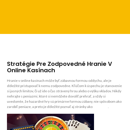
Stratégie Pre Zodpovedné Hranie V
Online Kasínach
Hranie v online kasínach môže byť zábavnou formou oddychu, ale je
dôležité pristupovať k nemu zodpovedne. Kľúčom k úspechu je stanovenie
si jasných limitov, či už ide o čas strávený hrou alebo o výšku vkladov. Nikdy
nehrajte s peniazmi, ktoré si nemôžete dovoliť prehrať, a vždy si
uvedomte, že hazardné hry sú primárne formou zábavy, nie spôsobom ako
zarobiť peniaze, a preto je dôležité poznať aj stránky ako
stawkibet
.