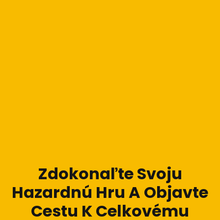
Zdokonaľte Svoju
Hazardnú Hru A Objavte
Cestu K Celkovému