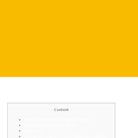
Content
Bonusar | Immortal Romance casino slot
Spelbolag såsom liknar Snabbare
YoYo Casino
Swish är saken där smidigaste betalningsmetoden