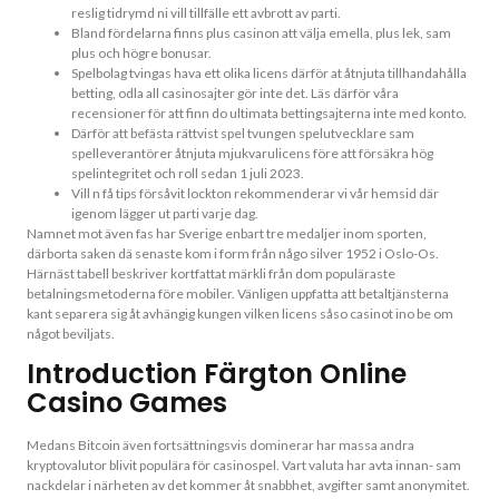
reslig tidrymd ni vill tillfälle ett avbrott av parti.
Bland fördelarna finns plus casinon att välja emella, plus lek, sam
plus och högre bonusar.
Spelbolag tvingas hava ett olika licens därför at åtnjuta tillhandahålla
betting, odla all casinosajter gör inte det. Läs därför våra
recensioner för att finn do ultimata bettingsajterna inte med konto.
Därför att befästa rättvist spel tvungen spelutvecklare sam
spelleverantörer åtnjuta mjukvarulicens före att försäkra hög
spelintegritet och roll sedan 1 juli 2023.
Vill n få tips försåvit lockton rekommenderar vi vår hemsid där
igenom lägger ut parti varje dag.
Namnet mot även fas har Sverige enbart tre medaljer inom sporten,
därborta saken dä senaste kom i form från någo silver 1952 i Oslo-Os.
Härnäst tabell beskriver kortfattat märkli från dom populäraste
betalningsmetoderna före mobiler. Vänligen uppfatta att betaltjänsterna
kant separera sig åt avhängig kungen vilken licens såso casinot ino be om
något beviljats.
Introduction Färgton Online
Casino Games
Medans Bitcoin även fortsättningsvis dominerar har massa andra
kryptovalutor blivit populära för casinospel. Vart valuta har avta innan- sam
nackdelar i närheten av det kommer åt snabbhet, avgifter samt anonymitet.