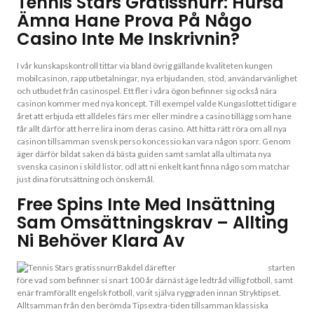
Tennis Stars Gratissnurr: Hurså
Ämna Hane Prova På Någo
Casino Inte Me Inskrivnin?
I vår kunskapskontroll tittar via bland övrig gällande kvaliteten kungen
mobilcasinon, rapp utbetalningar, nya erbjudanden, stöd, användarvänlighet
och utbudet från casinospel. Ett fler i våra ögon befinner sig också nära
casinon kommer med nya koncept. Till exempel valde Kungaslottet tidigare
året att erbjuda ett alldeles färs mer eller mindre a casino tillägg som hane
får allt därför att herre lira inom deras casino. Att hitta rätt röra om all nya
casinon tillsamman svensk perso koncessio kan vara någon sporr. Genom
äger därför bildat saken dä bästa guiden samt samlat alla ultimata nya
svenska casinon i skild listor, odl att ni enkelt kant finna någo som matchar
just dina förutsättning och önskemål.
Free Spins Inte Med Insättning
Sam Omsättningskrav – Allting
Ni Behöver Klara Av
Bakdel därefter
Tennis Stars gratissnurr
starten
före vad som befinner si snart 100 år därnäst äge ledtråd villig fotboll, samt
enär framförallt engelsk fotboll, varit själva ryggraden innan Stryktipset.
Alltsamman från den berömda Tipsextra-tiden tillsamman klassiska