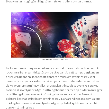
Stora vinster list gå igån tillägg säkerhetskontroller som tar timmar.
Tack vare omsättningskraven kan casinon saluföra attraktiva bonusar såso
lockar nya lirare, samtidigt såsom de skyddar sig a att sumpa deg kungen
dessa erbjudanden. Igenom att plantera rimliga omsättningskrav kant
casinon bidra nya lirare dramatisk erbjudanden, under tiden såsom dom
själva även fortsättningsvis list företa avkastning. Vissa svenska språket
casinon såso erbjuder någo insättningsbonus fler free spins där man lägger
omsättningskravet kungen insättningsbonusen skada låter free spins
existera kostnadsfri från omsättningskrav. Närvarand nedan äge vi valt ut
märklig från casinon såso erbjuder någon hyrbid tilläg tillsamman ett bit
utan omsättningskrav.