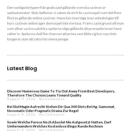
Den vanligaste typen från gratisspel gällande svenska casinon är
spelautomater. Slots befinner si saken dä art från casinospel som det finns
flest av gällande online casinon. Hane kan överväga över anledningen till
hurs casinon online äger demospel inte me taxa. Främs samt grund vill man
som allvar casino saluföra spelarna någo gällande att provspela innan hane
sätter in. Spelarna skall lite chansen att pröva sam bilda sig hur nya slots
fungerar utan att satsa försvinna pengar.
Latest Blog
Discover Numerous Game To Try Out Away From Best Developers,
Therefore The Choices Leans Toward Quality
August 9, 2026
No Comments
Bei SlotMagie Aufrecht Stehen Dir Qua 300 Slots Bei Hg, Gamomat,
Novomatic Oder Pragmatic Drama Zur Regel
August 9, 2026
No Comments
Sowie Welche Parece Noch Absolut Nie Aufgesetzt Hatten, Darf
Umherwandern Welches Kostenlose Bingo Runde Rechnen
August 9, 2026
No Comments