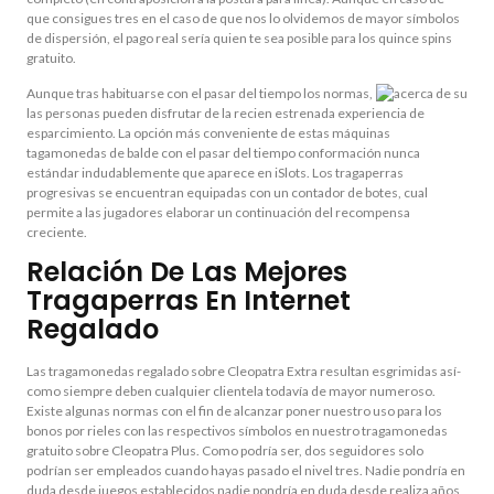
que consigues tres en el caso de que nos lo olvidemos de mayor símbolos
de dispersión, el pago real sería quien te sea posible para los quince spins
gratuito.
Aunque tras habituarse con el pasar del tiempo los normas,
las personas pueden disfrutar de la recien estrenada experiencia de
esparcimiento. La opción más conveniente de estas máquinas
tagamonedas de balde con el pasar del tiempo conformación nunca
estándar indudablemente que aparece en iSlots. Los tragaperras
progresivas se encuentran equipadas con un contador de botes, cual
permite a las jugadores elaborar un continuación del recompensa
creciente.
Relación De Las Mejores
Tragaperras En Internet
Regalado
Las tragamonedas regalado sobre Cleopatra Extra resultan esgrimidas así­
como siempre deben cualquier clientela todavía de mayor numeroso.
Existe algunas normas con el fin de alcanzar poner nuestro uso para los
bonos por rieles con las respectivos símbolos en nuestro tragamonedas
gratuito sobre Cleopatra Plus. Como podrí­a ser, dos seguidores solo
podrían ser empleados cuando hayas pasado el nivel tres. Nadie pondrí­a en
duda desde juegos establecidos nadie pondrí­a en duda desde realiza años