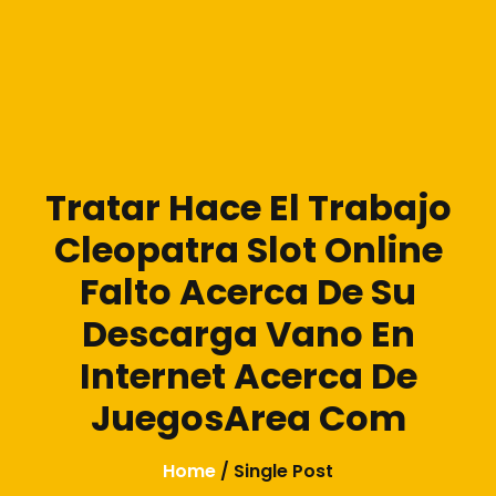
Tratar Hace El Trabajo
Cleopatra Slot Online
Falto Acerca De Su
Descarga Vano En
Internet Acerca De
JuegosArea Com
Home
/ Single Post