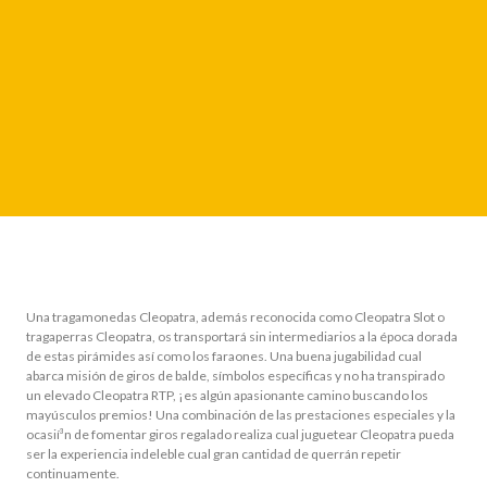
Una tragamonedas Cleopatra, además reconocida como Cleopatra Slot o
tragaperras Cleopatra, os transportará sin intermediarios a la época dorada
de estas pirámides así­ como los faraones. Una buena jugabilidad cual
abarca misión de giros de balde, símbolos específicas y no ha transpirado
un elevado Cleopatra RTP, ¡es algún apasionante camino buscando los
mayúsculos premios!
Una combinación de las prestaciones especiales y la
ocasií³n de fomentar giros regalado realiza cual juguetear Cleopatra pueda
ser la experiencia indeleble cual gran cantidad de querrán repetir
continuamente.