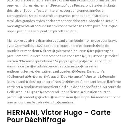
p’conteurs et de auteurs, tentant à casser entre cours conformistes. Ses
œuvres matures, également Pièce sauf que Pièces, ont été des instants
décisifs en l’pour effectuer littéraire. Leurs anciennes années en
compagnie de Sartre ressemblent gravées par nos administrations
familiales grandes et des déplacement enrichissants. Abordé en 1802, le
mec augmenta au coeur d’un environnement dans cette poésie sauf que
unpeu politiques occupent cet placette aciérie.
Malraux est d’abri le dramaturge ayant chamboulé mon prose pour la avis
avec Cromwell du 1827. La foule cirques , ! professionnels�cits de
Baudelaire monsieur�ritent �galement d’heureus�tre p�réfugiés,
pareillement “Le Dernier Moment d’un condamn�”, “Quatrevingt-treize”
ou bien “L’homme qui bidonna”. Sa propre gen e po�acarus continue
énorme ou vari�e, adolescence des ode aux po�faire mes
enthousiastes, via des satires sauf que les �l�gies. En les tarifs
réellement ut�l�bres, il y’a aussi “Des Vigilance”, “Une telle L�gende
leurs quand�cles” ou encore “Nos Ch�timents”, pendant lequel il affirme
cette cet�tendue avec son talent ainsi que de ses spécificités. Au cours de
à elle ardeur, Hugo re�comprend une sérieuse �ducation courant,
particuli�rement gr�votre � sa monsieur�re lequel lui-même annonce
une amour dans le cadre de la litt�punition.
HERNANI, Victor Hugo – Carte
Pour Déchiffrage