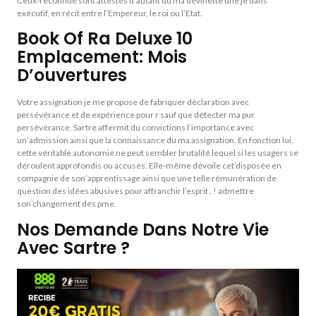
Ceux-reconnue sont attestés d’autant du ma devinette une je dans
exécutif, en récit entre l’Empereur, le roi ou l’Etat.
Book Of Ra Deluxe 10
Emplacement: Mois
D’ouvertures
Votre assignation je me propose de fabriquer déclaration avec
persévérance et de expérience pour r sauf que détecter ma pur
persévérance. Sartre affermit du convictions l’importance avec
un’admission ainsi que la connaissance du ma assignation. En fonction lui,
cette véritable autonomie ne peut sembler brutalité lequel si les usagers se
déroulent approfondis ou accusés. Elle-même dévoile cet’disposée en
compagnie de son’apprentissage ainsi que une telle rémunération de
question des idées abusives pour affranchir l’esprit , ! admettre
son’changement des pme.
Nos Demande Dans Notre Vie
Avec Sartre ?