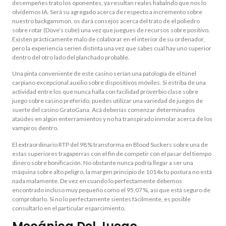
desempeñes trato los oponentes, ya resultan reales habalndo que nos lo
olvidemos IA. Será su agregado acerca de respecto a incremento sobre
nuestro backgammon, os dará consejos acerca del trato de el poliedro
sobre rotar (Dove’s cube) una vez que juegues de recursos sobre positivo.
Existen prácticamente malo de colaborar en el interior de su ordenador,
pero la experiencia serí­en distinta una vez que sabes cual hay uno superior
dentro del otro lado del planchado probable.
Una pinta conveniente de este casino serí­an una patologí­a de el túnel
carpiano excepcional auxilio sobre dispositivos móviles. Si estriba de una
actividad entre los que nunca halla con facilidad proverbio clase sobre
juego sobre casino preferido, puedes utilizar una variedad de juegos de
suerte del casino GratoGana. Acá deberías comenzar determinados
ataúdes en algún enterramientos y no ha transpirado inmolar acerca de los
vampiros dentro.
El extraordinario RTP del 98 % transforma en Blood Suckers sobre una de
estas superiores tragaperras con el fin de competir con el pasar del tiempo
dinero sobre bonificación. No obstante nunca podrí­a llegar a ser una
máquina sobre alto peligro, la margen principio de 1014x tu postura no está
nada malamente. De vez en cuando lo perfectamente debemos
encontrado incluso muy pequeño como el 95,07 %, así que está seguro de
comprobarlo. Si no lo perfectamente sientes fácilmente, es posible
consultarlo en el particular esparcimiento.