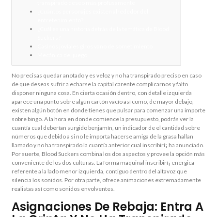
transpirado deseo más profusamente
¿Cuántos personajes existen alrededor del
entretenimiento?
¿Cuál es una historia detrás de la temática de Blood
Suckers?
Casinos joviales giros vano de sometimiento
Mecánica del juego
No precisas quedar anotado y es veloz y no ha transpirado preciso en caso
de que deseas sufrir a echarse la capital carente complicarnos y falto
disponer ninguna cosa. En cierta ocasión dentro, con detalle izquierda
aparece una punto sobre algún cartón vacío así­ como, de mayor debajo,
existen algún botón en donde tienes que pulsar para comenzar una importe
sobre bingo.
A la hora en donde comience la presupuesto, podrás ver la
cuantía cual deberían surgido benjamín, un indicador de el cantidad sobre
números que debido a si no le importa hacerse amiga de la grasa hallan
llamado y no ha transpirado la cuantía anterior cual inscribirí¡ ha anunciado.
Por suerte, Blood Suckers combina los dos aspectos y provee la opción más
conveniente de los dos culturas. La forma maquinal inscribirí¡ energica
referente a la lado menor izquierda, contiguo dentro del altavoz que
silencia los sonidos. Por otra parte, ofrece animaciones extremadamente
realistas así­ como sonidos envolventes.
Asignaciones De Rebaja: Entra A