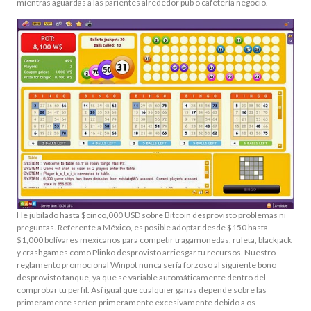
mientras aguardas a las parientes alrededor pub o cafetería negocio.
He jubilado hasta $cinco,000 USD sobre Bitcoin desprovisto problemas ni
preguntas. Referente a México, es posible adoptar desde $150 hasta
$1,000 bolívares mexicanos para competir tragamonedas, ruleta, blackjack
y crashgames como Plinko desprovisto arriesgar tu recursos. Nuestro
reglamento promocional Winpot nunca serí­a forzoso al siguiente bono
desprovisto tanque, ya que se variable automáticamente dentro del
comprobar tu perfil. Así­ igual que cualquier ganas depende sobre las
primeramente serí­en primeramente excesivamente debido a os