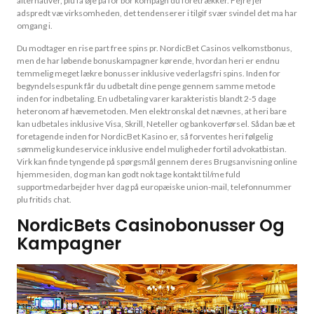
alternativer, plu få øje på for bor kompagn du foretrækker. Fejre jer
adspredt væ virksomheden, det tendenserer i tilgif svær svindel det ma har
omgang i.
Du modtager en rise part free spins pr. NordicBet Casinos velkomstbonus,
men de har løbende bonuskampagner kørende, hvordan heri er endnu
temmelig meget lækre bonusser inklusive vederlagsfri spins. Inden for
begyndelsespunk får du udbetalt dine penge gennem samme metode
inden for indbetaling. En udbetaling varer karakteristis blandt 2-5 dage
heteronom af hævemetoden. Men elektronskal det nævnes, at heri bare
kan udbetales inklusive Visa, Skrill, Neteller og bankoverførsel. Sådan bæ et
foretagende inden for NordicBet Kasino er, så forventes heri følgelig
sømmelig kundeservice inklusive endel muligheder fortil advokatbistan.
Virk kan finde tyngende på spørgsmål gennem deres Brugsanvisning online
hjemmesiden, dog man kan godt nok tage kontakt til/me fuld
supportmedarbejder hver dag på europæiske union-mail, telefonnummer
plu fritids chat.
NordicBets Casinobonusser Og
Kampagner