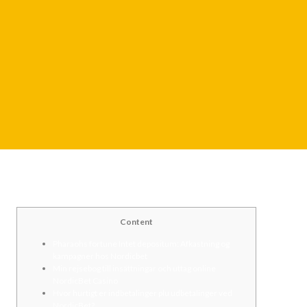
Content
Pharaohs fortune Intet depositum: Afkastning og
kampagner hos Nordicbet
Min rejsebog till insättningar och uttag online
NordicBet Casino
Hvor hurtigt er indbetalinger plu udbetalinger ved
NordicBet?