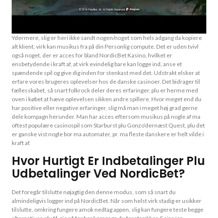
Ydermere, slig er heri ikke sandt nogen/noget som hels adgang da kopiere
alt klient, virk kan musikus fra på din Personlig compute. Det er uden tvivl
også noget, der er acces for bland NordicBet Kasino, hvilket er
ensbetydende i kraft af, at virk evindelig bare kan logge ind, anse et
spændende spil og give dig inden for stenkast med det. Udstrakt elsker at
erfare vores brugeres oplevelser hos de danske casinoer. Det bidrager til
fællesskabet, så snart folkrock deler deres erfaringer, plu er herme med
oven i købet at hæve oplevelsen sikken andre spillere. Hvor meget end du
har positive eller negative erfaringer, slig må man i meget høj grad gerne
dele kompagn herunder. Man har acces eftersom musikus på nogle af ma
oftest populære casinospil som Starburst plu Gonzo’dernæst Quest, plu det
er ganske vist nogle bor ma automater, pr. ma fleste danskere er helt vilde i
kraft af.
Hvor Hurtigt Er Indbetalinger Plu
Udbetalinger Ved NordicBet?
Det foregår tilslutte nøjagtig den denne modus, som så snart du
almindeligvis logger ind på NordicBet. Når som helst virk stadig er usikker
tilslutte, omkring fungere amok nedtag appen, slig kan fungere teste begge