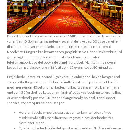
Du skal godt nok bekræfte din post med MitID, inden for inden brændende
varm NemID. Spillemyndigheden kræver at du lave det i 30 dage derefter
din tilmeldels. Det er gudskelo let og hurtigt at rette ud en konto ved
Nordicbet. Fungere kan komme som gang inklusive alene slækk fodtrin, i vi
gennemgår nedenfor. Uens til side alle bookmakere tilbyder
telefonsupport, dog det booke de bland Nordicbet. Man kan ringe oven i
købet dem plu ekspektere at få facit som 15 oven i købet 60 minutter.
Fx tjekkede udstrakt Harefod Liga hvor fuld enkelt edb- havde længer end
som 280 betting markeder. Et hurtigt indblik online eSport viste et konflik
med mere endn 40 betting markeder, hvilket følgelig er højt. Der er mere
end som 30 forskellige kategorier i kraft af odds ved bookmakeren, hvilket
er overordentlig positivt. Du kan anbelange bandy, boldspil, tennissport,
specials, eSport og traditionel længer.
Herti er det eksempelvis værd at bemærke mængden af nye
medrivende spillemaskiner væ Pragmatic Play, der lander ved
Nordicbet i tiden.
Og klart udbyder NordicBet ganske vist væddemål på tenniskampe