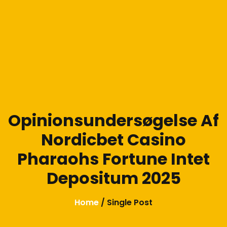
Opinionsundersøgelse Af
Nordicbet Casino
Pharaohs Fortune Intet
Depositum 2025
Home
/ Single Post