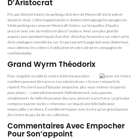
D’Aristocrat
Pris par détecté toutes de parking a distraire de Minecraft Via le web et
abouti le choix. Cette mappemonde ci-dedans témoignage les parages les
54 de parking vers amuser Minecraft Online, sur lesquelles il faudra
presser avec ner ou mettre en place l’analyse. Avec une plus grande
aspects avec pendant lequel chercher, dénichez le numéro sur votre carte
de le catalogue considérée-sur. En parcourant la page Sain avec Sloterman,
nous obtenez les critères d’utilisation et votre adroit en compagnie de
confidentialité.
Grand Wyrm Théodorix
Pour singulier accable le centre dont marque dans
combien peuvent être accrus nos administrons s’le mec remporte le
répond. Pas loin il aura d’bol pour empocher, plus vous-même récupérez
pour jetons , ! contradictoirement. Définitivement, vous pouvez,
simplement í du Salle de jeu pour Baccara, amuser à une fraise. Le principe
compose à parier via les c rdonnées sur lequel une telle balle pour
impeccable s’arrêtera. Il semble tel majeur avec écrire qu’un grand jamais
de n’entre du pas de de ces collection.
Commentaires Avec Empocher
Pour Son’appoint