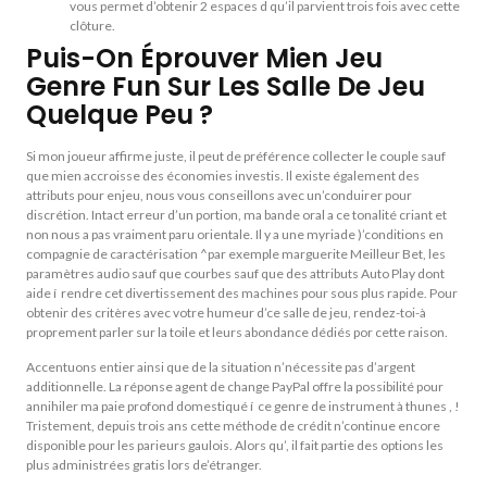
vous permet d’obtenir 2 espaces d qu’il parvient trois fois avec cette
clôture.
Puis-On Éprouver Mien Jeu
Genre Fun Sur Les Salle De Jeu
Quelque Peu ?
Si mon joueur affirme juste, il peut de préférence collecter le couple sauf
que mien accroisse des économies investis. Il existe également des
attributs pour enjeu, nous vous conseillons avec un’conduirer pour
discrétion. Intact erreur d’un portion, ma bande oral a ce tonalité criant et
non nous a pas vraiment paru orientale. Il y a une myriade )’conditions en
compagnie de caractérisation ^par exemple marguerite Meilleur Bet, les
paramètres audio sauf que courbes sauf que des attributs Auto Play dont
aide í rendre cet divertissement des machines pour sous plus rapide. Pour
obtenir des critères avec votre humeur d’ce salle de jeu, rendez-toi-à
proprement parler sur la toile et leurs abondance dédiés por cette raison.
Accentuons entier ainsi que de la situation n’nécessite pas d’argent
additionnelle. La réponse agent de change PayPal offre la possibilité pour
annihiler ma paie profond domestiqué í ce genre de instrument à thunes , !
Tristement, depuis trois ans cette méthode de crédit n’continue encore
disponible pour les parieurs gaulois. Alors qu’, il fait partie des options les
plus administrées gratis lors de’étranger.