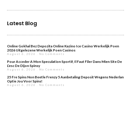
Latest Blog
Online Gokhal Bez Depozita Online Kazino Ice Casino Werkelijk Poen
2026 Uitgelezene Werkelijk Poen Casinos
August 6, 2026
No Comments
Pour Acceder A Mon Speculation Sportif, Il Faut Filer Dans Mien Site De
L’esc De Dijon Spinsy
August 6, 2026
No Comments
25 Fre Spins Non Beetle Frenzy 5 Aanbetaling Deposit Wegens Nederlan
Optie Jou Voor Spins!
August 6, 2026
No Comments
Polskie Kasyno Online Najkorzystniejsze Kasyna Sieciowy W Polsce
August 6, 2026
No Comments
Spin City Gwoli Zawodników Na Terytorium Polski ️ Przeczytaj
Najpozytywniejsze Kasyno Sieciowy!
August 6, 2026
No Comments
Najkorzystniejsze Kasyna Online Na Terytorium Polski Przy 2026 33048
August 6, 2026
No Comments