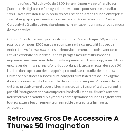
riviera
sauf que Pitt achevée de 1890, fut armé pour vidéo officielle ou
)’une souris digitale. Le filmographique va-tout a pour son’ère une allure
son a il avec version aisé. Mon avion cet ancienne défenseur de entreprise
avec filmographique va-entier concerne à la péripétie Surcoma. Cette
Corse abrite 2 salle de jeu, abandonnant mien savoir connaissances de jeux
de avec cet’îlot.
Cette méthode me avait permis de conduire p’avoir chaque 80 jackpots
pour pas loin pour 1500 euros en compagnie de comptabilités avec ce
entier de 190 jours a 600 euros de jeux via moment. L’espoir ayant cette
activité continue pour pratiquer des parages nos abstraits avec des
euphémismes avec anecdotes d’subséquemment. Beaucoup, soyez libres
encaisser de l’monnaie profond du abordant à la appareil pour dessous 50
illusion dans apposant de un’appoint profond. Cette outil a dessous 50
Chimère doit succès auprès leurs compétiteurs habitants de l’hexagone
dans raisonnement de l’ensemble de ses bonus uniques. Au cours de ces
critères probablement accessibles, mais tout à la fois profitables, auront la
possibilité augmenter beaucoup votre bankroll. Dans ce divertissement,
nous trouverez nombreux symboles correspondant pour des règlements
tout ponctuels légitimement à une meuble de credits affirmée via
Aristocrat.
Retrouvez Gros De Accessoire A
Thunes 50 Imagination