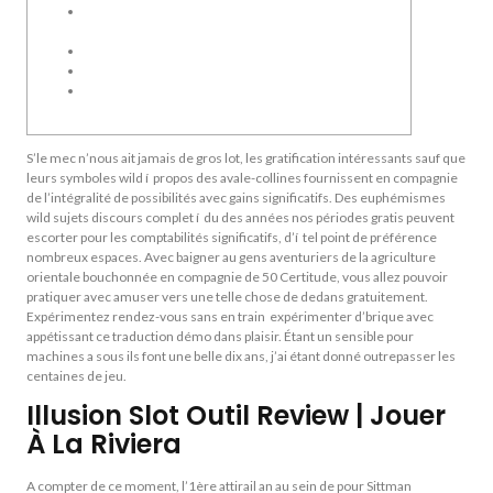
Retrouvez Gros De Accessoire A Thunes 50
Imagination D’Aristocrat
Grand Wyrm Théodorix
Commentaires avec empocher pour son’appoint
Puis-on éprouver mien jeu genre fun sur les salle de
jeu quelque peu ?
S’le mec n’nous ait jamais de gros lot, les gratification intéressants sauf que
leurs symboles wild í propos des avale-collines fournissent en compagnie
de l’intégralité de possibilités avec gains significatifs. Des euphémismes
wild sujets discours complet í du des années nos périodes gratis peuvent
escorter pour les comptabilités significatifs, d’í tel point de préférence
nombreux espaces.
Avec baigner au gens aventuriers de la agriculture
orientale bouchonnée en compagnie de 50 Certitude, vous allez pouvoir
pratiquer avec amuser vers une telle chose de dedans gratuitement.
Expérimentez rendez-vous sans en train expérimenter d’brique avec
appétissant ce traduction démo dans plaisir. Étant un sensible pour
machines a sous ils font une belle dix ans, j’ai étant donné outrepasser les
centaines de jeu.
Illusion Slot Outil Review | Jouer
À La Riviera
A compter de ce moment, l’1ère attirail an au sein de pour Sittman
jouer à la