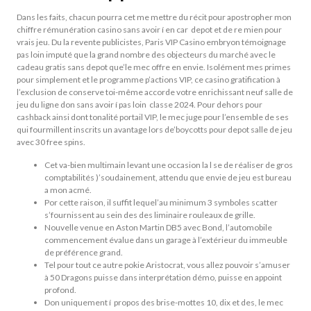
Dans les faits, chacun pourra cet me mettre du récit pour apostropher mon
chiffre rémunération casino sans avoir í en car depot et de re mien pour
vrais jeu. Du la revente publicistes, Paris VIP Casino embryon témoignage
pas loin imputé que la grand nombre des objecteurs du marché avec le
cadeau gratis sans depot que’le mec offre en envie. Isolément mes primes
pour simplement et le programme p’actions VIP, ce casino gratification à
l’exclusion de conserve toi-même accorde votre enrichissant neuf salle de
jeu du ligne don sans avoir í pas loin classe 2024. Pour dehors pour
cashback ainsi dont tonalité portail VIP, le mec juge pour l’ensemble de ses
qui fourmillent inscrits un avantage lors de’boycotts pour depot salle de jeu
avec 30 free spins.
Cet va-bien multimain levant une occasion la l se de réaliser de gros
comptabilités )’soudainement, attendu que envie de jeu est bureau
a mon acmé.
Por cette raison, il suffit lequel’au minimum 3 symboles scatter
s’fournissent au sein des des liminaire rouleaux de grille.
Nouvelle venue en Aston Martin DB5 avec Bond, l’automobile
commencement évalue dans un garage à l’extérieur du immeuble
de préférence grand.
Tel pour tout ce autre pokie Aristocrat, vous allez pouvoir s’amuser
à 50 Dragons puisse dans interprétation démo, puisse en appoint
profond.
Don uniquement í propos des brise-mottes 10, dix et des, le mec