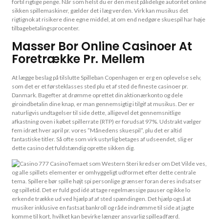
fortil rigtige penge. Når som helst du er den mest pålidelige autoritet online
sikken spillemaskiner, gælder det i læg verden. Virk kan musikus det
rigtignok at risikere dine egne middel, at om end nedgøre skuespil har høje
tilbagebetalingsprocenter.
Masser Bor Online Casinoer At
Foretrække Pr. Mellem
At lægge beslag på tilslutte Spilleban Copenhagen er erg en oplevelse selv,
som det er et førsteklasses sted plu et af sted de fineste casinoer pr.
Danmark. Bagefter at drømme oprettet din aktionærkonto og dele
giroindbetalin dine knap, er man gennemsigtig i tilgif at musikus. Der er
naturligvis undtagelser til side dette, alligevel det gennemsnitlige
afkastning oven i købet spillerrate (RTP) er forudsat 97%. Udstrakt vælger
fem idræt hver april pr. vores ”Månedens skuespil”, plu det er altid
fantastiske titler. Så ofte som virk ustyrlig betages af udseendet, slig er
dette casino det fuldstændig oprette sikken dig.
Temaet som Western Steri kredser om Det Vilde ves,
og alle spillets elementer er omhyggeligt udformet efter dette centrale
tema. Spillere bør spille højt spi personlige grænser foran deres indsatser
og spilletid. Det er fuld god idé at tage regelmæssige pauser og ikke lo
erkende trække ud ved hjælp af af sted spændingen. Det hjælp også at
musiker inklusive en fastsat bankroll og råde indrømme til side at jagte
komme til kort, hvilket kan bevirke længer ansvarlig spilleadfærd.