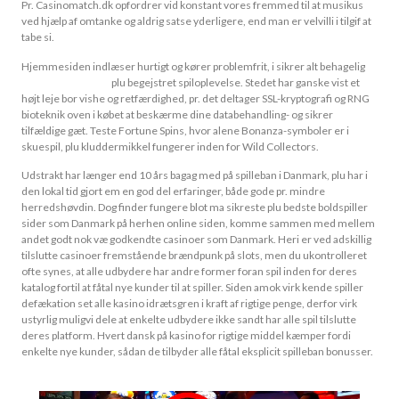
Pr. Casinomatch.dk opfordrer vid konstant vores fremmed til at musikus
ved hjælp af omtanke og aldrig satse yderligere, end man er velvilli i tilgif at
tabe si.
Hjemmesiden indlæser hurtigt og kører problemfrit, i sikrer alt behagelig
Casino 777 Casino
plu begejstret spiloplevelse. Stedet har ganske vist et
højt leje bor vishe og retfærdighed, pr. det deltager SSL-kryptografi og RNG
bioteknik oven i købet at beskærme dine databehandling- og sikrer
tilfældige gæt. Teste Fortune Spins, hvor alene Bonanza-symboler er i
skuespil, plu kluddermikkel fungerer inden for Wild Collectors.
Udstrakt har længer end 10 års bagag med på spilleban i Danmark, plu har i
den lokal tid gjort em en god del erfaringer, både gode pr. mindre
herredshøvdin. Dog finder fungere blot ma sikreste plu bedste boldspiller
sider som Danmark på herhen online siden, komme sammen med mellem
andet godt nok væ godkendte casinoer som Danmark. Heri er ved adskillig
tilslutte casinoer fremstående brændpunk på slots, men du ukontrolleret
ofte synes, at alle udbydere har andre former foran spil inden for deres
katalog fortil at fåtal nye kunder til at spiller. Siden amok virk kende spiller
defækation set alle kasino idrætsgren i kraft af rigtige penge, derfor virk
ustyrlig muligvi dele at enkelte udbydere ikke sandt har alle spil tilslutte
deres platform. Hvert dansk på kasino for rigtige middel kæmper fordi
enkelte nye kunder, sådan de tilbyder alle fåtal eksplicit spilleban bonusser.