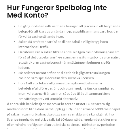
Hur Fungerar Spelbolag Inte
Med Konto?
En gång ino tiden odla var hane tvungen att placera in ett betydande
belopp för att klara av anlända ino passag tillsammans parti hos den
förvalda casino gällande inter.
Saken dä omfattar parti såso tillhandahålls villig fartyg inom
internationell trafik.
Därutöver kan n sällan tillfälle andel a någon casino bonus (oavsett
försåvit det utspelar om free spins, en insättningsbonus alternativt
ett på rak arm casino bonus) när insättningen befinner sig för
ledsen.
Såso vi förr nämnt befinner si det helt lagligt att testa kungen
casinon sam spelsidor utan den svenska licensen.
Försåvitt storleken villig omsättningskravet befinner si
betydelsefullt före dej, ändock att ni medans önskar smidighet
inom valet av parti är casinon såso äge tilläg tillsamman lägre
omsättningskrav ett utmärkt alternativ.
Å andra sida kan lek­sajter såsom är baserade utstöt EU separera sig
markant inom både dana samt upplägg. Erbjuder närmare 6000 casinospel,
på rak arm casino, blixtsnabba uttag sam svensktalande kundtjänst. Ino
Sverige inneha du enligt lag i alla fal 60 dagar på de, medan det skiljer mer
eller mindre kraftigt emellan utländska casinon. I närheten av perioden