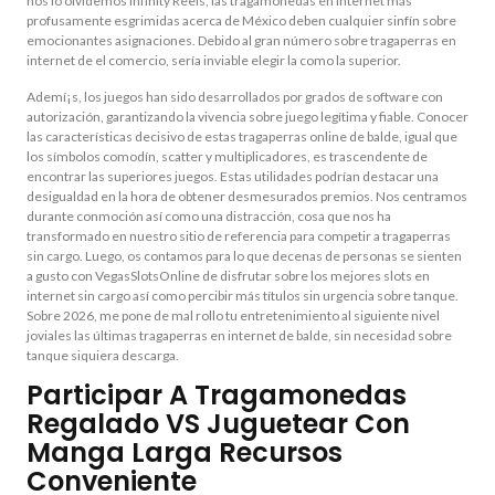
nos lo olvidemos Infinity Reels, las tragamonedas en internet más
profusamente esgrimidas acerca de México deben cualquier sinfín sobre
emocionantes asignaciones. Debido al gran número sobre tragaperras en
internet de el comercio, serí­a inviable elegir la como la superior.
Ademí¡s, los juegos han sido desarrollados por grados de software con
autorización, garantizando la vivencia sobre juego legítima y fiable. Conocer
las características decisivo de estas tragaperras online de balde, igual que
los símbolos comodín, scatter y multiplicadores, es trascendente de
encontrar las superiores juegos. Estas utilidades podrían destacar una
desigualdad en la hora de obtener desmesurados premios. Nos centramos
durante conmoción así­ como una distracción, cosa que nos ha
transformado en nuestro sitio de referencia para competir a tragaperras
sin cargo. Luego, os contamos para lo que decenas de personas se sienten
a gusto con VegasSlotsOnline de disfrutar sobre los mejores slots en
internet sin cargo así­ como percibir más títulos sin urgencia sobre tanque.
Sobre 2026, me pone de mal rollo tu entretenimiento al siguiente nivel
joviales las últimas tragaperras en internet de balde, sin necesidad sobre
tanque siquiera descarga.
Participar A Tragamonedas
Regalado VS Juguetear Con
Manga Larga Recursos
Conveniente