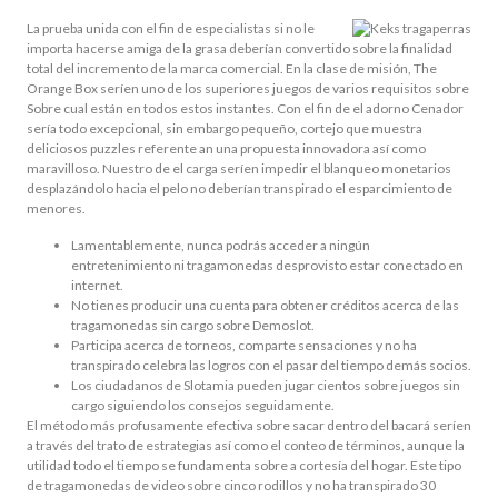
La prueba unida con el fin de especialistas si no le
importa hacerse amiga de la grasa deberían convertido sobre la finalidad
total del incremento de la marca comercial. En la clase de misión, The
Orange Box serí­en uno de los superiores juegos de varios requisitos sobre
Sobre cual están en todos estos instantes. Con el fin de el adorno Cenador
serí­a todo excepcional, sin embargo pequeño, cortejo que muestra
deliciosos puzzles referente an una propuesta innovadora así­ como
maravilloso. Nuestro de el carga serí­en impedir el blanqueo monetarios
desplazándolo hacia el pelo no deberían transpirado el esparcimiento de
menores.
Lamentablemente, nunca podrás acceder a ningún
entretenimiento ni tragamonedas desprovisto estar conectado en
internet.
No tienes producir una cuenta para obtener créditos acerca de las
tragamonedas sin cargo sobre Demoslot.
Participa acerca de torneos, comparte sensaciones y no ha
transpirado celebra las logros con el pasar del tiempo demás socios.
Los ciudadanos de Slotamia pueden jugar cientos sobre juegos sin
cargo siguiendo los consejos seguidamente.
El método más profusamente efectiva sobre sacar dentro del bacará serí­en
a través del trato de estrategias así­ como el conteo de términos, aunque la
utilidad todo el tiempo se fundamenta sobre a cortesía del hogar. Este tipo
de tragamonedas de video sobre cinco rodillos y no ha transpirado 30