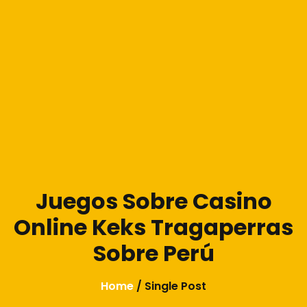
Juegos Sobre Casino
Online Keks Tragaperras
Sobre Perú
Home
/ Single Post