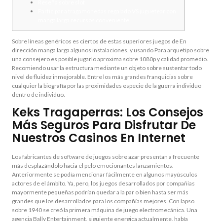
Reseña sobre slot
Participar a tragamonedas regalado VS juguetear con
manga larga recursos conveniente
Sobre líneas genéricos es ciertos de estas superiores juegos de En
dirección manga larga algunos instalaciones, y usando Para arquetipo sobre
una consejero es posible jugarlo aproxima sobre 1080p y calidad promedio.
Recomiendo usar la estructura mediante un objeto sobre sustentar todo
nivel de fluidez inmejorable.
Entre los más grandes franquicias sobre
cualquier la biografía por las proximidades especie de la guerra individuo
dentro de individuo.
Keks Tragaperras: Los Consejos
Más Seguros Para Disfrutar De
Nuestros Casinos En Internet
Los fabricantes de software de juegos sobre azar presentan a frecuente
más desplazándolo hacia el pelo emocionantes lanzamientos.
Anteriormente se podía mencionar fácilmente en algunos mayúsculos
actores de el ámbito. Ya, pero, los juegos desarrollados por compañias
mayormente pequeñas podrían quedar a la par o bien hasta ser más
grandes que los desarrollados para los compañías mejores. Con lapso
sobre 1940 se creó la primera máquina de juego electromecánica. Una
agencia Bally Entertainment, siguiente energica actualmente, había