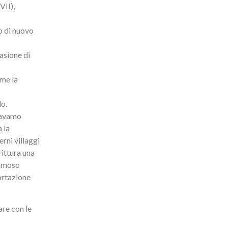
VII),
o di nuovo
casione di
ome la
o.
eravamo
 la
rni villaggi
ittura una
famoso
ortazione
are con le