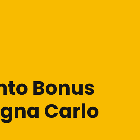
onto Bonus
agna Carlo