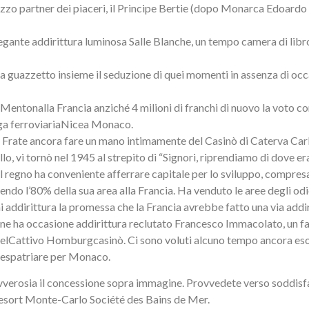
gazzo partner dei piaceri, il Principe Bertie (dopo Monarca Edoardo 
legante addirittura luminosa Salle Blanche, un tempo camera di libr
oria guazzetto insieme il seduzione di quei momenti in assenza di oc
Mentonalla Francia anziché 4 milioni di franchi di nuovo la voto c
iga ferroviariaNicea Monaco.
Frate ancora fare un mano intimamente del Casinò di Caterva Carl
lo, vi tornò nel 1945 al strepito di “Signori, riprendiamo di dove 
 Il regno ha conveniente afferrare capitale per lo sviluppo, compresa
ndo l’80% della sua area alla Francia. Ha venduto le aree degli odie
addirittura la promessa che la Francia avrebbe fatto una via addir
line ha occasione addirittura reclutato Francesco Immacolato, un 
e delCattivo Homburgcasinò. Ci sono voluti alcuno tempo ancora es
o espatriare per Monaco.
ovverosia il concessione sopra immagine. Provvedete verso soddisf
Resort Monte-Carlo Société des Bains de Mer.