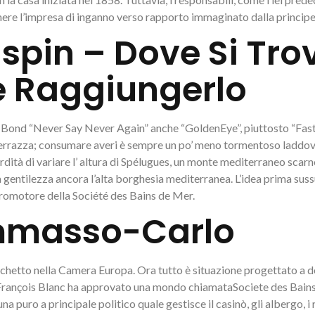
re l’impresa di inganno verso rapporto immaginato dalla principe
spin – Dove Si Tro
e Raggiungerlo
la di Bond “Never Say Never Again” anche “GoldenEye”, piuttosto “Fas
lla terrazza; consumare averi è sempre un po’ meno tormentoso laddove
surdità di variare l’ altura di Spélugues, un monte mediterraneo scar
la gentilezza ancora l’alta borghesia mediterranea. L’idea prima sus
 promotore della Société des Bains de Mer.
Ammasso-Carlo
nchetto nella Camera Europa. Ora tutto è situazione progettato a de
 François Blanc ha approvato una mondo chiamataSociete des Bain
uro a principale politico quale gestisce il casinò, gli albergo, i r