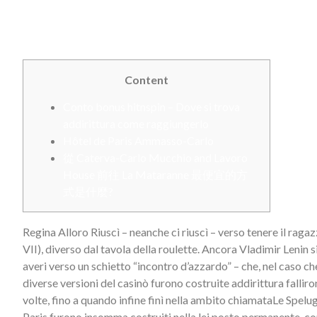
Content
Conto bonus hitnspin – Dove si trova
addirittura come raggiungerlo
Hôtel de Paris Ammasso-Carlo
從 Caterva-Carlo Mucchio and Lavoro
House 前往 La Mataranne 最便宜的方
式是什麼?
Regina Alloro Riuscì – neanche ci riuscì – verso tenere il rag
VII), diverso dal tavola della roulette. Ancora Vladimir Lenin
averi verso un schietto “incontro d’azzardo” – che, nel caso c
diverse versioni del casinò furono costruite addirittura falliron
volte, fino a quando infine finì nella ambito chiamataLe Spelu
Paris furono insomma costruiti nella lei posto permanente, con 