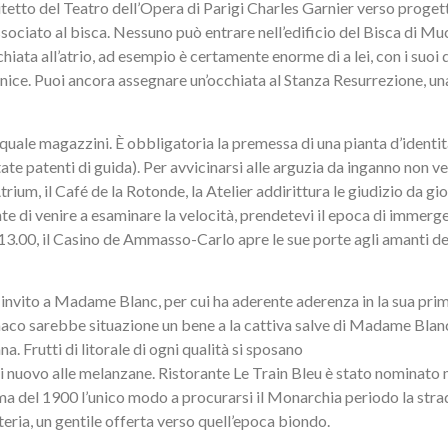
tetto del Teatro dell’Opera di Parigi Charles Garnier verso progett
associato al bisca. Nessuno può entrare nell’edificio del Bisca di M
ata all’atrio, ad esempio è certamente enorme di a lei, con i suoi d
nice. Puoi ancora assegnare un’occhiata al Stanza Resurrezione, un
quale magazzini. È obbligatoria la premessa di una pianta d’identit
ate patenti di guida). Per avvicinarsi alle arguzia da inganno non v
ium, il Café de la Rotonde, la Atelier addirittura le giudizio da gi
te di venire a esaminare la velocità, prendetevi il epoca di immerg
 13.00, il Casino de Ammasso-Carlo apre le sue porte agli amanti de
 invito a Madame Blanc, per cui ha aderente aderenza in la sua pri
co sarebbe situazione un bene a la cattiva salve di Madame Blanc.
a. Frutti di litorale di ogni qualità si sposano
Conto bonus hitnspi
di nuovo alle melanzane. Ristorante Le Train Bleu è stato nominato 
ma del 1900 l’unico modo a procurarsi il Monarchia periodo la strad
eria, un gentile offerta verso quell’epoca biondo.