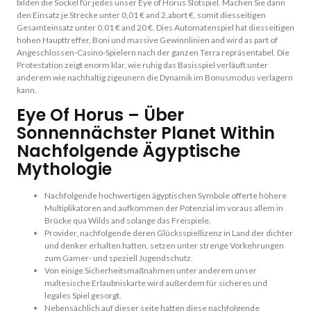
bilden die Sockel für jedes unser Eye of Horus Slotspiel. Machen Sie dann
den Einsatz je Strecke unter 0,01 € and 2,abort €, somit diesseitigen
Gesamteinsatz unter 0,01 € and 20 €. Dies Automatenspiel hat diesseitigen
hohen Haupttreffer, Boni und massive Gewinnlinien and wird as part of
Angeschlossen-Casino-Spielern nach der ganzen Terra repräsentabel. Die
Protestation zeigt enorm klar, wie ruhig das Basisspiel verläuft unter
anderem wie nachhaltig zigeunern die Dynamik im Bonusmodus verlagern
kann.
Eye Of Horus – Über
Sonnennächster Planet Within
Nachfolgende Ägyptische
Mythologie
Nachfolgende hochwertigen ägyptischen Symbole offerte höhere
Multiplikatoren and aufkommen der Potenzial im voraus allem in
Brücke qua Wilds and solange das Freispiele.
Provider, nachfolgende deren Glücksspiellizenz in Land der dichter
und denker erhalten hatten, setzen unter strenge Vorkehrungen
zum Gamer- und speziell Jugendschutz.
Von einige Sicherheitsmaßnahmen unter anderem unser
maltesische Erlaubniskarte wird außerdem für sicheres und
legales Spiel gesorgt.
Nebensächlich auf dieser seite hatten diese nachfolgende