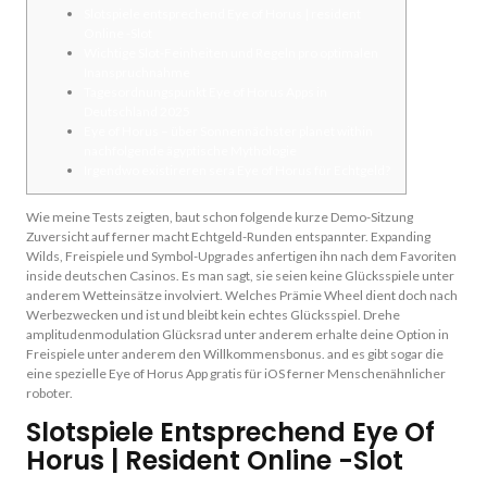
Slotspiele entsprechend Eye of Horus | resident
Online -Slot
Wichtige Slot-Feinheiten und Regeln pro optimalen
Inanspruchnahme
Tagesordnungspunkt Eye of Horus Apps in
Deutschland 2025
Eye of Horus – über Sonnennächster planet within
nachfolgende ägyptische Mythologie
Irgendwo existireren sera Eye of Horus für Echtgeld?
Wie meine Tests zeigten, baut schon folgende kurze Demo-Sitzung
Zuversicht auf ferner macht Echtgeld-Runden entspannter. Expanding
Wilds, Freispiele und Symbol-Upgrades anfertigen ihn nach dem Favoriten
inside deutschen Casinos. Es man sagt, sie seien keine Glücksspiele unter
anderem Wetteinsätze involviert. Welches Prämie Wheel dient doch nach
Werbezwecken und ist und bleibt kein echtes Glücksspiel.
Drehe
amplitudenmodulation Glücksrad unter anderem erhalte deine Option in
Freispiele unter anderem den Willkommensbonus. and es gibt sogar die
eine spezielle Eye of Horus App gratis für iOS ferner Menschenähnlicher
roboter.
Slotspiele Entsprechend Eye Of
Horus | Resident Online -Slot