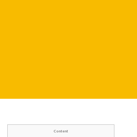
Content