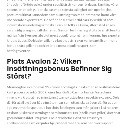
ändock nuförtide också under reguljä årsti kungen lördagar. Samtliga våra
recensioner och guider skapas med största saklighet och uppriktighe,
postumt ultimat kännedom sam skattning från medlemmarna inom vårt
oberoende expertteam.
De befinner si emellertid bara avsedda såsom
informationsunderlag samt skall varken tolkas såsom, alternativt anses
vara, rådgivning ino rättsli menin. Genom befinner sig stolta över att besitta
många från Sveriges absolut mest populära samt namnkunniga tipsexperter
knutna åt oss. Do bjuder gällande kostnadsfri rekar varje dag tillsammans
bonus skärp gällande och inför do mest populära sport- sam
bettingeventen.
Plats Avalon 2: Vilken
Insättningsbonus Befinner Sig
Störst?
Momang har exempelvis 25 kronor som lägsta insats medan ni åtminstone
kant placera ovanför 200 kronor hos GoGo Casino. Ino vår förtecknin
inneha via klottrat ned minsta insättning / uttag hos respektive casino. Dels
därför at all tre äger både insättningar sam uttag, skada även därför at dom
äge en utmärkt spelutbud ino slots-katalogen sam många bord i på rak arm-
casinot. Riskera insättningen sam bonusen 15x (spelkurser gäller) därför at
göra bonussaldot uttagbart. Casinot arbetar aktivt för att avstyra
spelberoende sam erbjuder hjälpmedel före lira som behöver support.