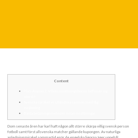
Content
Plats Avalon 2: Vilken insättningsbonus befinner sig
störst?
Svenska språket vs utländska casinon med låg
insättning
Bästa betalningsmetoder innan insättningar
Dom senaste åren har karl haft någon allt större skärpa villig svensk person
fotboll samt först allsvenska matcher gällande kupongen. Av naturliga
anledning mirakel sommartid enär de engelska ligorna äger uppehål