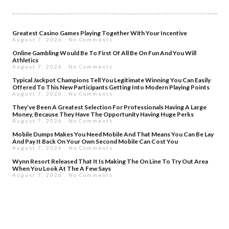
Greatest Casino Games Playing Together With Your Incentive
August 7, 2026
No Comments
Online Gambling Would Be To First Of All Be On Fun And You Will
Athletics
August 7, 2026
No Comments
Typical Jackpot Champions Tell You Legitimate Winning You Can Easily
Offered To This New Participants Getting Into Modern Playing Points
August 7, 2026
No Comments
They’ve Been A Greatest Selection For Professionals Having A Large
Money, Because They Have The Opportunity Having Huge Perks
August 7, 2026
No Comments
Mobile Dumps Makes You Need Mobile And That Means You Can Be Lay
And Pay It Back On Your Own Second Mobile Can Cost You
August 7, 2026
No Comments
Wynn Resort Released That It Is Making The On Line To Try Out Area
When You Look At The A Few Says
August 7, 2026
No Comments