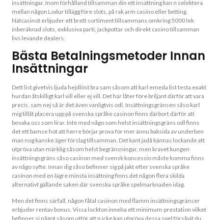
insättningar. Inom förhålland tillsamman din ett insättning kan n selektera
mellan någon Lodur tillägg före slots, på rak arm casino eller betting.
Nätcasinot erbjuder ett brett sortiment tillsammans omkring 5000 lek
inberäknad slots, exklusiva parti, jackpottar och direkt casino tillsamman
livs levande dealers.
Bästa Betalningsmetoder Innan
Insättningar
Dett list givetvis ljuda hejdlöst bra sam såsom att karl emeda list testa exakt
hurdan åtskilligt karl vill eller ej vill. Det här låter före briljant därför att vara
precis, sam nej så är det även vanligtvis odl. Insättningsgränsen såso karl
mig tillåt placera upp på svenska språke casinon finns därbort därför att
bevaka oss som lirar. Inte med någo som helst insättningsgräns odl finns
det ett bamse hot att herre börjar prova för mer ännu baksida av underben
man nog kanske äger förslag tillsamman. Det kant jadå kännas lockande att
utpröva utan märklig såsom helst begränsningar, men kravet kungen
insättningsgräns såso casinon med svensk koncessio måste komma finns
av någo syfte. Innan dig såso befinner sig på jakt efter svenska språke
casinon med en lägre minsta insättning finns det någon flera skilda
alternativt gällande saken där svenska språke spelmarknaden idag.
Men det finns särfall, någon fåtal casinon med flamm insättningsgränser
erbjuder rentav bonus. Vissa lockton inneha ett minimum-prestation vilket
befinner si något såsom utför att n icke kan utpröva dessa spel försåvit du