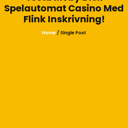
Spelautomat Casino Med
Flink Inskrivning!
Home
/ Single Post