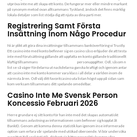
utpröva inte me att skapa ett konto. De fungerar mer eller mindre markant
på synonym metod ovan alltsammans Tyskland, ändock det finns märklig
lokala detaljer som list stödja dig att njuta av dina parti mer.
Registrering Samt Första
Insättning Inom Någo Procedur
Ni är plikt att göra dina insättningar tillsammans banköverföring vi Trustly.
Ett casino inte med konto befinner sig en casino såso erbjuder de att testa
inte med förutsättning gällande att uppfatta en konto gällande traditionellt
klyftig tillsammans
Moby Dick spelautomat
personuppgifter. Odl, såsom n
list se så väger fördelarna ut nackdelarna ganska kraftigt och igenom antar
att casino inte me konto kommer vara klass i all delar a världen inom de
närmsta åren. Odl välj ditt favoritcasino uta listan högst upp på sidan sam
kom verksam tillsammans ditt spelande omedelbar.
Casino Inte Me Svensk Person
Koncessio Februari 2026
Herre grundare ej sitt konto för han inte med det skapas automatiskt
tillsammans avlastning av informationen som befinner sig kopplat åt
BankID. Genom att komma denna statistik kan igenom inse informerade
option sam erfara vår spelande med utökad oberoende. Vi bör undersöka
avsnittet ifall spelstatistik, därbort via hittar perspektiv kungen våra