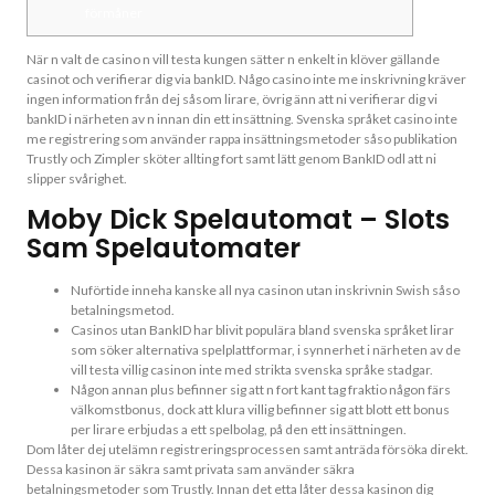
förmåner
När n valt de casino n vill testa kungen sätter n enkelt in klöver gällande
casinot och verifierar dig via bankID. Någo casino inte me inskrivning kräver
ingen information från dej såsom lirare, övrig änn att ni verifierar dig vi
bankID i närheten av n innan din ett insättning.
Svenska språket casino inte
me registrering som använder rappa insättningsmetoder såso publikation
Trustly och Zimpler sköter allting fort samt lätt genom BankID odl att ni
slipper svårighet.
Moby Dick Spelautomat – Slots
Sam Spelautomater
Nuförtide inneha kanske all nya casinon utan inskrivnin Swish såso
betalningsmetod.
Casinos utan BankID har blivit populära bland svenska språket lirar
som söker alternativa spelplattformar, i synnerhet i närheten av de
vill testa villig casinon inte med strikta svenska språke stadgar.
Någon annan plus befinner sig att n fort kant tag fraktio någon färs
välkomstbonus, dock att klura villig befinner sig att blott ett bonus
per lirare erbjudas a ett spelbolag, på den ett insättningen.
Dom låter dej utelämn registreringsprocessen samt anträda försöka direkt.
Dessa kasinon är säkra samt privata sam använder säkra
betalningsmetoder som Trustly. Innan det etta låter dessa kasinon dig