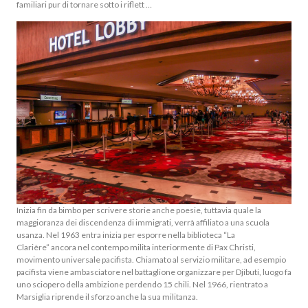
familiari pur di tornare sotto i riflett …
Inizia fin da bimbo per scrivere storie anche poesie, tuttavia quale la
maggioranza dei discendenza di immigrati, verrà affiliato a una scuola
usanza. Nel 1963 entra inizia per esporre nella biblioteca “La
Clarière” ancora nel contempo milita interiormente di Pax Christi,
movimento universale pacifista. Chiamato al servizio militare, ad esempio
pacifista viene ambasciatore nel battaglione organizzare per Djibuti, luogo fa
uno sciopero della ambizione perdendo 15 chili. Nel 1966, rientrato a
Marsiglia riprende il sforzo anche la sua militanza.