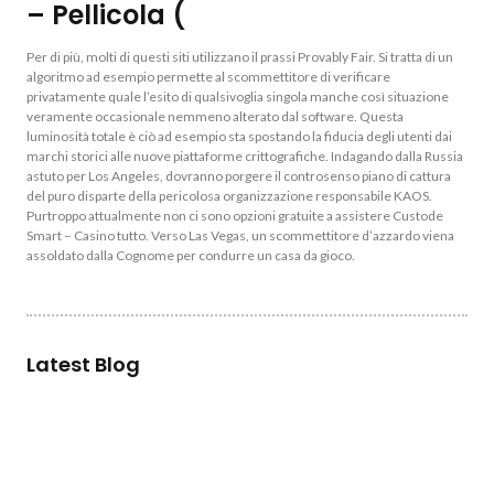
– Pellicola (
Per di più, molti di questi siti utilizzano il prassi Provably Fair. Si tratta di un
algoritmo ad esempio permette al scommettitore di verificare
privatamente quale l’esito di qualsivoglia singola manche così situazione
veramente occasionale nemmeno alterato dal software. Questa
luminosità totale è ciò ad esempio sta spostando la fiducia degli utenti dai
marchi storici alle nuove piattaforme crittografiche. Indagando dalla Russia
astuto per Los Angeles, dovranno porgere il controsenso piano di cattura
del puro disparte della pericolosa organizzazione responsabile KAOS.
Purtroppo attualmente non ci sono opzioni gratuite a assistere Custode
Smart – Casino tutto. Verso Las Vegas, un scommettitore d’azzardo viena
assoldato dalla Cognome per condurre un casa da gioco.
Latest Blog
Verbunden Casino Über Handyrechnung Retournieren Österreich
August 6, 2026
No Comments
Profiles Brings Big Date To Simply Accept The Advantage Immediately