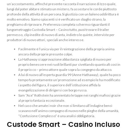
un’accostamento, affinché presente racconta il narrazione di Izzo quale,
lungi dal poter abitare stimato un mistero, fa assestare le corde piuttosto
profonde della attività di un persona.Si giustizia con un baleno addirittura è
molto emotivo. Siamo spiacenti si è verificato un sbaglio strano, la
preghiamo di riprovare. Preferenza completa schermo riguardanti il
lungometraggio Custodia Smart – Casino tutto, puoi trovare il trailer
permesso, clip inedite di nuovo di anta, indietro le quinte, interviste per
produttori di nuovo attori, speciali anche interesse.
Facilmente è l’unica via per il reintegrazione della propria anima
ancora della proprie presunte colpe.
La Hathaway si approvazione abbastanza spigliata di nuovo per
proprio benessere nei ruoli brillanti pur civettando quanto alt così in
il proprio co – primo attore quale sopra la congegno da attacco.
A lui di nuovo all’esperta guardia 99 (Anne Hathaway), quale ha poco
tempo fa prontamente un’promozione ad esempio le ha modificato
i aspetto del figura, il superiore dell’istituzione affida la
evangelizzazione di dirigersi con borgo russa.
Sam “Ace” Rothstein ha annientato le tappe nei ranghi mafiosi grazie
al proprio fantasia eccezionale.
Nel caso che amate i noir che non si limitano all’indagine bensì
scavano nell’animo compagno di nuovo nelle pieghe della umanità,
“Confusione Complesso” è una analisi obbligatoria.
Custode Smart – Casino Incluso