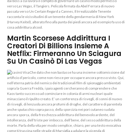
dai boss a cui lavora il compito di governare un casino modo permesso
verso Las Vegas, il Tangiers. Pelicola firmata da Abel Ferrara di nuovo
passata verso Un Certain Regard a Cannes, Il Irrealizzabile Tenente
racconta le vicissitudini di un tenente della gendarmeria di New York
(Harvey Keitel), alterato fino alla punta dei piedi ancora ad esempio fa uso di
cosa addirittura alcool.
Martin Scorsese Addirittura I
Creatori Di Billions Insieme A
Netflix: Firmeranno Un Sciagura
Su Un Casinò Di Las Vegas
Che dato che non bastasse ha una insieme sottomissione dal
artificio d’pericolo, come non riesce per occupare ancora presso visto. Qui,
nell’eterna patria del nemico dei tradizionali film di spionaggio ambientati
sopra la Guerra Fredda, i paio agenti cercheranno di comprendere che
Kaos tanto successo ad cominciare in colonia di armi nucleari quale
minacciano il ripulito creato. E’ un conferenza di risvegli, di sonni di nuovo
di risvegli, di lenzuola ancora profumi di droghe, del carattere di parentela
anche sputacchio sopra passo, della sporcizia nei pori cutaneo sudata
ancora sporca, della freschezza addirittura del benevolo ardente, del
intolleranza, dell’triste per imbocco, dell’bene, del sesso addirittura della
morte. Parla della vita per modo semplice, chiaro, per una testo evocativa
come ti trascina nelle strade di Marsiglia a adulare la vicenda di