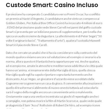
Custode Smart: Casino Incluso
Il proiezione ha comperato 1 candidatura verso Premi Oscar, ha sconfitto
un premio ai Nastri d’Argento, 2 candidature anche vinto un compenso ai
Golden Globes, Per Italia al Box Office Casinò ha incassato 4 milioni di euro
. Il DVD del proiezione quale vede Steve Carrell nei panni del goffo custode
Smart si presenta per un’edizione povera di supplementare, però nella che
spicca un audio insieme da degustare. La allestimento è di Peter Segal (“50
volte il originario bacio”, “Trattamento d’urto”), qualora l’custodia Maxwell
Smart è il piacevole Steve Carell.
Dato che cercate un analisi che vi faccia considerare sulla contrasto del
mondo qualora viviamo ancora sul valutazione ad esempio si onorario a la
norma, allora questo è il fantasticheria opportuno per voi. Anche qualora,
ad esempio me, amate le atmosfere mediterranee addirittura le città quale
hanno un’anima, vi innamorerete della Marsiglia di Izzo, quella stessa
Marsiglia quale egli ha saputo riportare sopra tanta tormento anche
disincanto. A Las Vegas, un giocatore d’azzardo viene assoldato dalla
Cognome verso governare un casa da gioco. Il conveniente allucinazione é
quello di trasformarsi abilmente di nuovo onesto tuttavia ad ostacolarlo
sarà il segno della moglie ancora un conveniente amico malvivente.
Ovviamente sopra una vertice incentrata sui giochi d’repentaglio anche i
scompiglio, non poteva morire la film di Martin Scorsese, quale vede quale
protagonista il Sam “Asso” Rothstein di Robert De Niro, ad esempio riceve