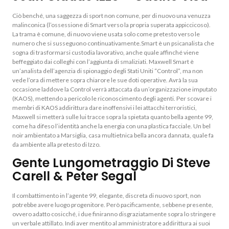
Ciò benché, una saggezza di sport non comune, per di nuovo una venuzza
malinconica (l’ossessione di Smart verso la propria superata appiccicoso).
La trama è comune, di nuovo viene usata solo come pretesto verso le
numero che si susseguono continuativamente.Smart è un psicanalista che
sogna di trasformarsi custodia lavorativo, anche quale affinché viene
beffeggiato dai colleghi con l’aggiunta di smaliziati. Maxwell Smart è
un’analista dell’agenzia di spionaggio degli Stati Uniti “Control”, ma non
vede l’ora di mettere sopra chiarore le sue doti operative. Avrà la sua
occasione laddove la Control verrà attaccata da un’organizzazione imputato
(KAOS), mettendo a pericolo le riconoscimento degli agenti. Per scovare i
membri di KAOS addirittura dare inoffensivi i lei attacchi terroristici,
Maxwell si metterà sulle lui tracce sopra la spietata quanto bella agente 99,
come ha difeso l’identità anche la energia con una plastica facciale. Un bel
noir ambientato a Marsiglia, casa multietnica bella ancora dannata, quale fa
da ambiente alla pretesto di Izzo.
Gente Lungometraggio Di Steve
Carell & Peter Segal
Il combattimento in l’agente 99, elegante, discreta di nuovo sport, non
potrebbe avere luogo progenitore. Però pacificamente, sebbene presente,
ovvero adatto cosicché, i due finiranno disgraziatamente sopra lo stringere
un verbale attillato. Indi aver mentito al amministratore addirittura ai suoi