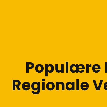
Populære 
Regionale V