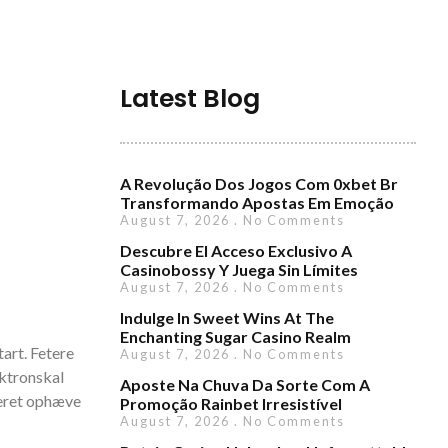
Latest Blog
A Revolução Dos Jogos Com 0xbet Br
Transformando Apostas Em Emoção
August 7, 2026
No Comments
Descubre El Acceso Exclusivo A
Casinobossy Y Juega Sin Límites
August 7, 2026
No Comments
Indulge In Sweet Wins At The
Enchanting Sugar Casino Realm
tart. Fetere
August 7, 2026
No Comments
ektronskal
Aposte Na Chuva Da Sorte Com A
leret ophæve
Promoção Rainbet Irresistível
August 7, 2026
No Comments