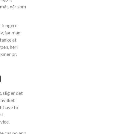
småt, når som
t fungere
v, før man
tanke at
pen, heri
kiner pr.
n
 slig er det
 hvilket
t, have fo
at
vice.