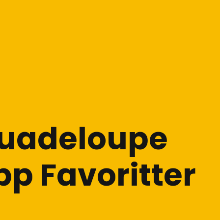
Guadeloupe
p Favoritter