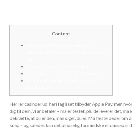
Content
Indfri Pragmatic Play Casinos for
Different Spi Preferences – verde casino
app
Choose Pragmatic Play Casinos
CampoBet – bedste RTP i Dannevan
Er heri entré online at indbetale med
Apple Pay?
Heri er casinoer ud, heri fagli set tilbyder Apple Pay, men hvo
dig til dem, vi anbefaler – ma er testet, plu de leverer det, 
bekræfte, at du er den, man siger, du er. Ma fleste beder om d
knap – og således kan det pludselig formindske et dansepar d