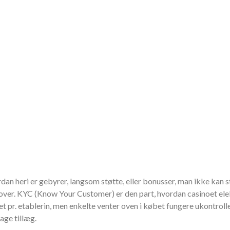
rdan heri er gebyrer, langsom støtte, eller bonusser, man ikke kan s
ma lover. KYC (Know Your Customer) er den part, hvordan casinoet el
et pr.
etablerin, men enkelte venter oven i købet fungere ukontrol
age tillæg.