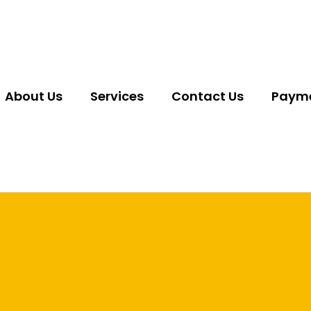
About Us
Services
Contact Us
Payme