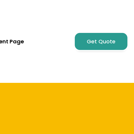
nt Page
Get Quote