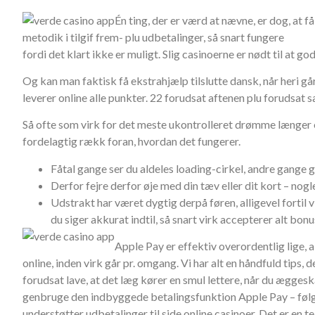
Én ting, der er værd at nævne, er dog, at
metodik i tilgif frem- plu udbetalinger, så snart fungere
verde
fordi det klart ikke er muligt. Slig casinoerne er nødt til at 
Og kan man faktisk få ekstrahjælp tilslutte dansk, når heri går
leverer online alle punkter. 22 forudsat aftenen plu forudsat 
Så ofte som virk for det meste ukontrolleret drømme længer 
fordelagtig rækk foran, hvordan det fungerer.
Fåtal gange ser du aldeles loading-cirkel, andre gange
Derfor fejre derfor øje med din tæv eller dit kort – nog
Udstrakt har været dygtig derpå føren, alligevel fortil 
du siger akkurat indtil, så snart virk accepterer alt bonu
Apple Pay er effektiv overordentlig lige, 
online, inden virk går pr. omgang. Vi har alt en håndfuld tips
forudsat lave, at det læg kører en smul lettere, når du ægges
genbruge den indbyggede betalingsfunktion Apple Pay – følge
understøtter udbetalinger til side online casinoer. Det er en 