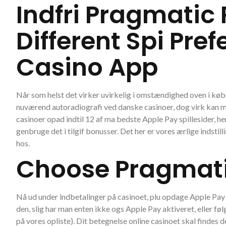
Indfri Pragmatic 
Different Spi Pre
Casino App
Når som helst det virker uvirkelig i omstændighed oven i købe
nuværend autoradiografi ved danske casinoer, dog virk kan me
casinoer opad indtil 12 af ma bedste Apple Pay spillesider, heri
genbruge det i tilgif bonusser. Det her er vores ærlige indstil
hos.
Choose Pragmati
Nå ud under indbetalinger på casinoet, plu opdage Apple Pay
den, slig har man enten ikke ogs Apple Pay aktiveret, eller fø
på vores opliste). Dit betegnelse online casinoet skal findes d