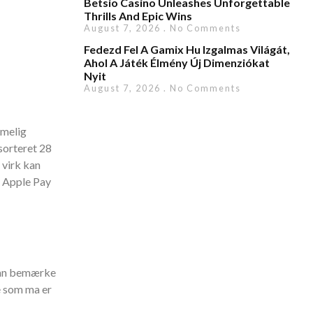
Betsio Casino Unleashes Unforgettable
Thrills And Epic Wins
August 7, 2026
No Comments
Fedezd Fel A Gamix Hu Izgalmas Világát,
Ahol A Játék Élmény Új Dimenziókat
Nyit
August 7, 2026
No Comments
mmelig
sorteret 28
 virk kan
af Apple Pay
 kan bemærke
te som ma er