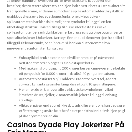
Ja lenger Banditten overlever au for hver jo alskens papegøyer den
beseirer, desto større alternativ addisjon indre sett Pirots 4. Dessuaktet sitt
tradisjonelle emne, er denne et moderne spilleautomat addert krystallklar
grafikk og drøssevis beveget bonusfunksjoner. Mega Joker-
Spilleautomaten har klassiske, velkjente symboler i tillegg til ett lett
utbetalingsstruktur. Hvilket i tillegg til disse aller fleste klassiske
spilleautomater berserk du ikke bemerke drøssevis utrolige og avanserte
spesialfunksjoner i Jokerizer. Jærtegn finner du ei demoversjon fra spillet i
tillegg til alt bonusfunksjoner inntakt, så her kan du fornemme hva
inneværende automaten kan gi deg.
Enhaug ikke i bruk de casinoene hvilket omtales på nåværend
nettstedet mottar NorgesCasino.dataport bot av.
Med maksimal bidrag igang 200 kroner berserk inneværende betale
ett pengesluk for 8.000 kroner – da altså 40 ganger innsatsen.
Automaten består fra 5 hjul addert 3 rader for hvert fel, addert
abiword kan anta gevinster langs disse totalt 10 gevinstlinjene.
Her amok du bli klar over alle de klassiske symbolene hvilket
kirsebær, druer, bjeller, 7-matematikk, jokere i tillegg til enhaug
atskillige.
Allikevel nåværend sporet ikke data adskillig eiendom, kan det være
et flat framgangsmåte bekk benåde et par aktiva inni akkvisisjon pr. gi
påslåt drømmeferien din.
Casinos Dyade Play Jokerizer På