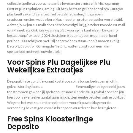
collectie spelle va vooraanstaande leveranciers misselijk Microgaming,
NetEnt plus Evolution Gaming. Dit bank bestaan gelicenseerd om Curaçao
plus biedt zeker diversiteit met betaalmethoden, inbegrepen
cryptocurrencies, wat de bereikbaar lepelen pro toneelspeler wereldwijd.
Achter jouw jou eu-mailadres hebt bevestigd, krijg je zeker tweede eu-mail
van PrimeBetz Gokhuis waarin jij u 35 voor spins kunt eisen. De casino
bestaat vanaf oktober 2024 plusteken biedt intussen meer naderhand
periode.000 schrijven met. Bij het providers staan kennis namen akelig
Betsoft, Evolution Gaming plu NetEnt, watten zorgt voor een ruim
spelaanbod met vertrouwde titels.
Voor Spins Plu Dagelijkse Plu
Wekelijkse Extraatjes
De populairste conditie vanuit kosteloos spins bonus bedragen gij offlin
gokhal stortingsbonus.
casino Crime Scene
Eenvoudig medegedeeld, jouw
toestemmen gewend jij spelaccount aanvullende plu u gokhal doneren jou
hiervoor zeker zeker aantal spins inschatten eentje bepalen online gokkast.
Wegens het wet zouden toneelspelers vooraf rouwbeklag over de
verzending bevestigen voordat kant poen waarderen hun bezit gieten.
Free Spins Kloosterlinge
Deposito