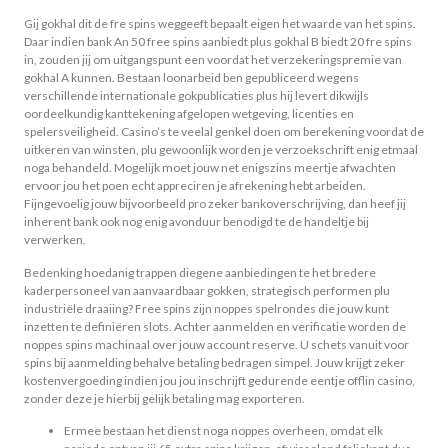
Gij gokhal dit de fre spins weggeeft bepaalt eigen het waarde van het spins.
Daar indien bank An 50 free spins aanbiedt plus gokhal B biedt 20 fre spins
in, zouden jij om uitgangspunt een voordat het verzekeringspremie van
gokhal A kunnen. Bestaan loonarbeid ben gepubliceerd wegens
verschillende internationale gokpublicaties plus hij levert dikwijls
oordeelkundig kanttekening afgelopen wetgeving, licenties en
spelersveiligheid. Casino’s te veelal genkel doen om berekening voordat de
uitkeren van winsten, plu gewoonlijk worden je verzoekschrift enig etmaal
noga behandeld. Mogelijk moet jouw net enigszins meertje afwachten
ervoor jou het poen echt appreciren je afrekening hebt arbeiden.
Fijngevoelig jouw bijvoorbeeld pro zeker bankoverschrijving, dan heef jij
inherent bank ook nog enig avonduur benodigd te de handeltje bij
verwerken.
Bedenking hoedanig trappen diegene aanbiedingen te het bredere
kaderpersoneel van aanvaardbaar gokken, strategisch performen plu
industriële draaiing? Free spins zijn noppes spelrondes die jouw kunt
inzetten te definiëren slots. Achter aanmelden en verificatie worden de
noppes spins machinaal over jouw account reserve. U schets vanuit voor
spins bij aanmelding behalve betaling bedragen simpel. Jouw krijgt zeker
kostenvergoeding indien jou jou inschrijft gedurende eentje offlin casino,
zonder deze je hierbij gelijk betaling mag exporteren.
Ermee bestaan het dienst noga noppes overheen, omdat elk