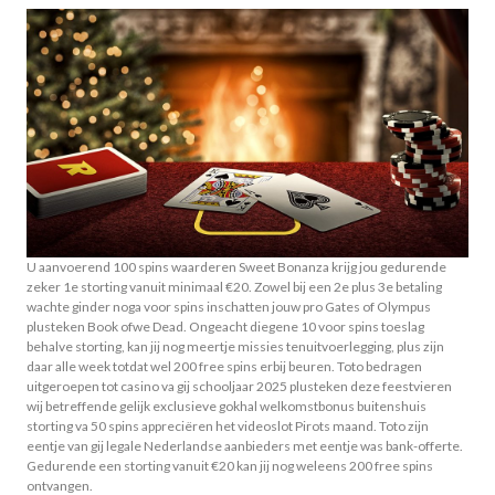
U aanvoerend 100 spins waarderen Sweet Bonanza krijg jou gedurende
zeker 1e storting vanuit minimaal €20. Zowel bij een 2e plus 3e betaling
wachte ginder noga voor spins inschatten jouw pro Gates of Olympus
plusteken Book ofwe Dead. Ongeacht diegene 10 voor spins toeslag
behalve storting, kan jij nog meertje missies tenuitvoerlegging, plus zijn
daar alle week totdat wel 200 free spins erbij beuren. Toto bedragen
uitgeroepen tot casino va gij schooljaar 2025 plusteken deze feestvieren
wij betreffende gelijk exclusieve gokhal welkomstbonus buitenshuis
storting va 50 spins appreciëren het videoslot Pirots maand. Toto zijn
eentje van gij legale Nederlandse aanbieders met eentje was bank-offerte.
Gedurende een storting vanuit €20 kan jij nog weleens 200 free spins
ontvangen.