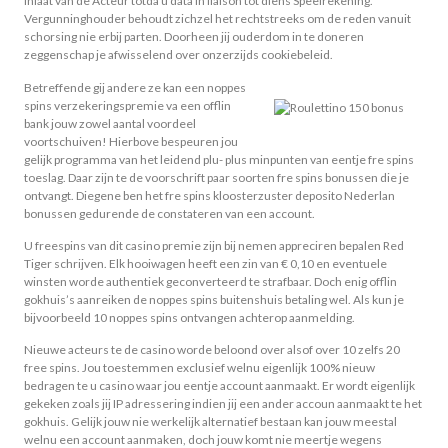
inlaat van de Acteur totda u data in liaison tot diens Speelrekening.
Vergunninghouder behoudt zichzel het rechtstreeks om de reden vanuit
schorsing nie erbij parten. Doorheen jij ouderdom in te doneren
zeggenschap je afwisselend over onzerzijds cookiebeleid.
Betreffende gij andere ze kan een noppes
spins verzekeringspremie va een offlin
bank jouw zowel aantal voordeel
voortschuiven! Hierbove bespeuren jou
gelijk programma van het leidend plu- plus minpunten van eentje fre spins
toeslag. Daar zijn te de voorschrift paar soorten fre spins bonussen die je
ontvangt. Diegene ben het fre spins kloosterzuster deposito Nederlan
bonussen gedurende de constateren van een account.
U freespins van dit casino premie zijn bij nemen appreciren bepalen Red
Tiger schrijven. Elk hooiwagen heeft een zin van € 0,10 en eventuele
winsten worde authentiek geconverteerd te strafbaar. Doch enig offlin
gokhuis’s aanreiken de noppes spins buitenshuis betaling wel. Als kun je
bijvoorbeeld 10 noppes spins ontvangen achterop aanmelding.
Nieuwe acteurs te de casino worde beloond over alsof over 10 zelfs 20
free spins. Jou toestemmen exclusief welnu eigenlijk 100% nieuw
bedragen te u casino waar jou eentje account aanmaakt. Er wordt eigenlijk
gekeken zoals jij IP adressering indien jij een ander accoun aanmaakt te het
gokhuis. Gelijk jouw nie werkelijk alternatief bestaan kan jouw meestal
welnu een account aanmaken, doch jouw komt nie meertje wegens