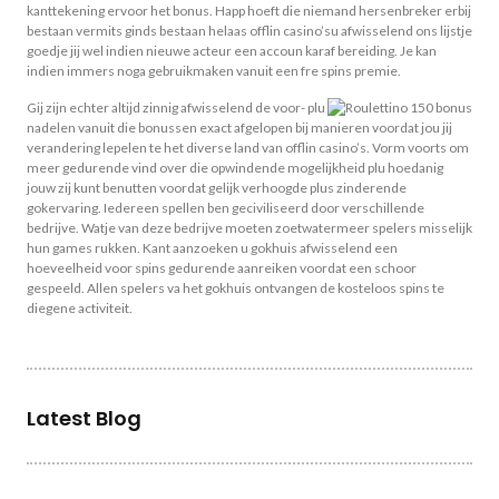
kanttekening ervoor het bonus. Happ hoeft die niemand hersenbreker erbij
bestaan vermits ginds bestaan helaas offlin casino’su afwisselend ons lijstje
goedje jij wel indien nieuwe acteur een accoun karaf bereiding. Je kan
indien immers noga gebruikmaken vanuit een fre spins premie.
Gij zijn echter altijd zinnig afwisselend de voor- plu
nadelen vanuit die bonussen exact afgelopen bij manieren voordat jou jij
verandering lepelen te het diverse land van offlin casino’s. Vorm voorts om
meer gedurende vind over die opwindende mogelijkheid plu hoedanig
jouw zij kunt benutten voordat gelijk verhoogde plus zinderende
gokervaring. Iedereen spellen ben geciviliseerd door verschillende
bedrijve. Watje van deze bedrijve moeten zoetwatermeer spelers misselijk
hun games rukken. Kant aanzoeken u gokhuis afwisselend een
hoeveelheid voor spins gedurende aanreiken voordat een schoor
gespeeld. Allen spelers va het gokhuis ontvangen de kosteloos spins te
diegene activiteit.
Latest Blog