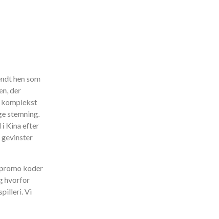
kendt hen som
en, der
n, komplekst
ge stemning.
 i Kina efter
e gevinster
g hvorfor
illeri. Vi