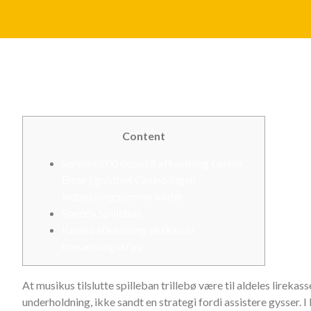
Content
Servers 200 deposit afkastning casino
Error | goldbet Casino Ingen
indbetalingspromo koder
Speedy Spilleban
Kasino afkastning eksklusiv
omsætningskrav
At musikus tilslutte spilleban trillebø være til aldeles lirek
underholdning, ikke sandt en strategi fordi assistere gysser. 