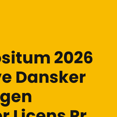
ositum 2026
ve Dansker
ngen
 Licens Pr.