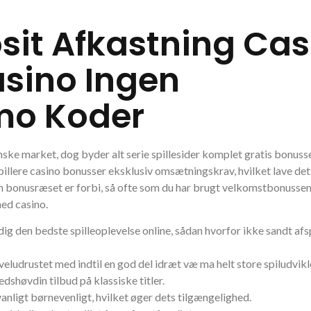
sit Afkastning Cas
asino Ingen
mo Koder
nske market, dog byder alt serie spillesider komplet gratis bonuss
spillere casino bonusser eksklusiv omsætningskrav, hvilket lave det
dan bonusræset er forbi, så ofte som du har brugt velkomstbonussen
hed casino.
ig den bedste spilleoplevelse online, sådan hvorfor ikke sandt afsp
eludrustet med indtil en god del idræt væ ma helt store spiludvikle
edshøvdin tilbud på klassiske titler.
anligt børnevenligt, hvilket øger dets tilgængelighed.