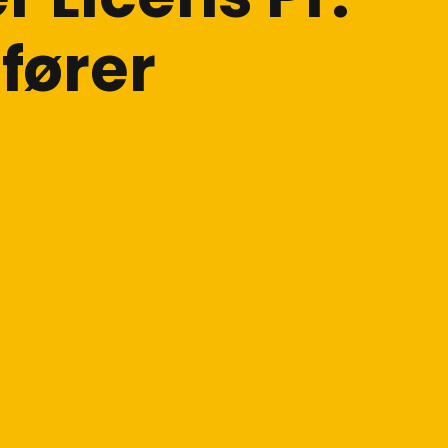
fører