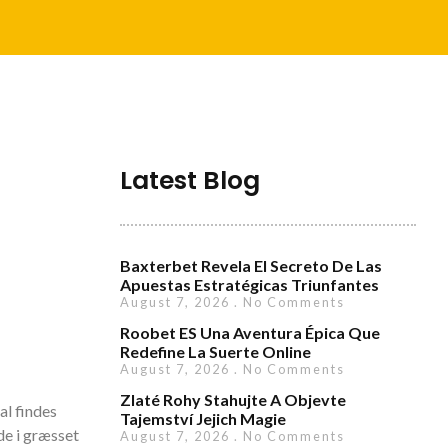
Latest Blog
Baxterbet Revela El Secreto De Las
Apuestas Estratégicas Triunfantes
August 7, 2026
No Comments
Roobet ES Una Aventura Épica Que
Redefine La Suerte Online
August 7, 2026
No Comments
Zlaté Rohy Stahujte A Objevte
al findes
Tajemství Jejich Magie
de i græsset
August 7, 2026
No Comments