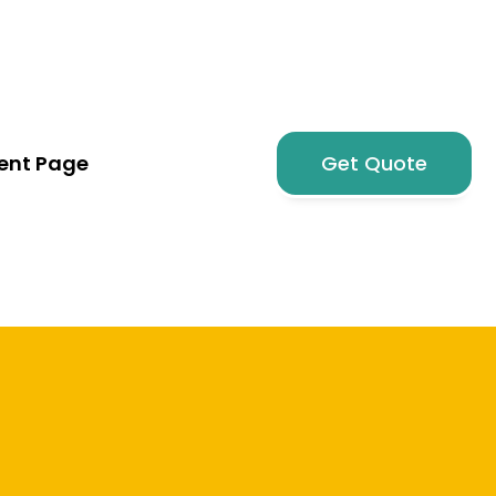
nt Page
Get Quote