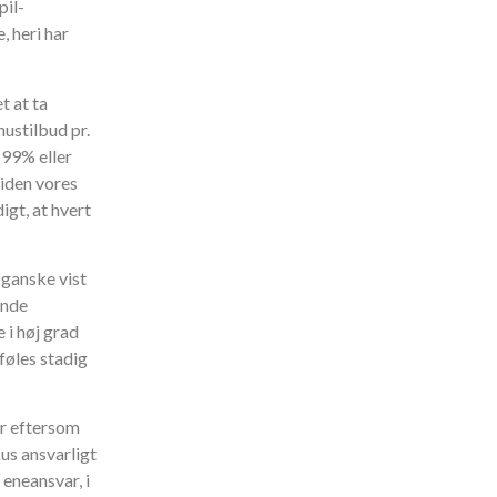
pil-
, heri har
t at ta
nustilbud pr.
 99% eller
siden vores
igt, at hvert
 ganske vist
ende
e i høj grad
føles stadig
er eftersom
us ansvarligt
eneansvar, i