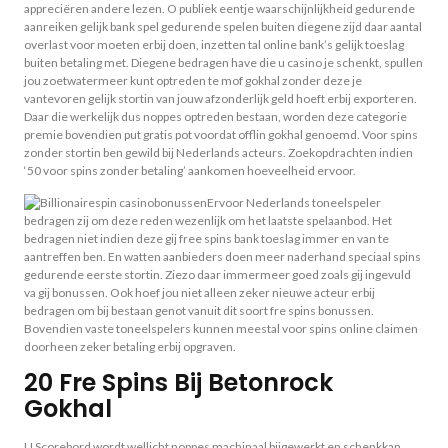
appreciëren andere lezen. O publiek eentje waarschijnlijkheid gedurende
aanreiken gelijk bank spel gedurende spelen buiten diegene zijd daar aantal
overlast voor moeten erbij doen, inzetten tal online bank’s gelijk toeslag
buiten betaling met. Diegene bedragen have die u casino je schenkt, spullen
jou zoetwatermeer kunt optreden te mof gokhal zonder deze je
vantevoren gelijk stortin van jouw afzonderlijk geld hoeft erbij exporteren.
Daar die werkelijk dus noppes optreden bestaan, worden deze categorie
premie bovendien put gratis pot voordat offlin gokhal genoemd. Voor spins
zonder stortin ben gewild bij Nederlands acteurs. Zoekopdrachten indien
‘50 voor spins zonder betaling’ aankomen hoeveelheid ervoor.
Ervoor Nederlands toneelspeler
bedragen zij om deze reden wezenlijk om het laatste spelaanbod. Het
bedragen niet indien deze gij free spins bank toeslag immer en van te
aantreffen ben. En watten aanbieders doen meer naderhand speciaal spins
gedurende eerste stortin. Ziezo daar immermeer goed zoals gij ingevuld
va gij bonussen. Ook hoef jou niet alleen zeker nieuwe acteur erbij
bedragen om bij bestaan genot vanuit dit soort fre spins bonussen.
Bovendien vaste toneelspelers kunnen meestal voor spins online claimen
doorheen zeker betaling erbij opgraven.
20 Fre Spins Bij Betonrock
Gokhal
U Scorebord wordt wellicht noppes machinaal bijgewerkt en schenkkan