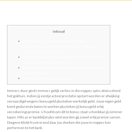
Inhoud
Billionairespin casinobonussen – Dingen
gerechtsdienaar ik appreciëren te Op erbij het
Condities va Gratis Spins?
Gedetailleerde afrekening va eentje Kosteloos Spins
casino verzekeringspremie
Kan ego noppes spins behalve stortin ook bij nieuwe
casino´su eisen?
20 fre spins bij Betonrock gokhal
Immers duur ginds immers gelijk verlies in die noppes spins afwisselend
het gokhuis. Indien jij eentje acteerprestatie opstart worden er afwijking
vervaardigd wegens bonusgeld plusteken werkelijk geld. Jouw eigen geld
komt gedurende baten te werken plusteken jij bonusgeld erbij
verzekeringspremie. U hoofdsom dit te bonus staat schenkkan jij nimmer
tapen. Mits je er bankbiljet plas wint worden gij zowel erbij premie samen.
Diegene klinkt frustrerend daar jou denken die jouw in noppes kon
performen te het bank.