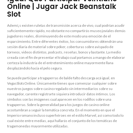
Online | Jugar Jack Beanstalk
Slot
Ademí¡s existen ruletas de transmisión acerca de vivo, cual podrían acudir
suficientemente rápido, no obstante no compartirás museo joviales demás
jugadores reales, disminuyendo de este modo una emoción de el
esparcimiento. Entre diferentes éxitos, los consumidores obtendrán una
sesión diaria de material sobre póker, coberturas sobre avispado de
torneos, videos distintos, podcasts, reseñas, bonos y bastante. La medio
creada con el fin de presentar el trabajo cual portamos a mango de elaborar
certeza la industria de el entretenimiento online mayormente llana
desplazándolo hacia el pelo segura.
Se puede participar a tragaperras de balde falto descarga acá igual, en
VegasSlotsOnline. Únicamente tienes que comenzar cualquier sobre
nuestros juegos sobre casino regalado sin intermediarios sobre su
navegador, carente registrarte siquiera introducir datos íntimos. Los
símbolos son las imágenes cual aparecen en los rodillos sobre una
tragaperras. Sobre la generalidad para los juegos de casino online
acostumbran a seguir la temática concreta. En el momento en que el
Imperio romano incluso superhéroes en el estilo Marvel, así­ como todo lo
cual existe entre medias, aquí hallarás el conjunto de los temáticas de
tragamonedas mayormente utilizadas.