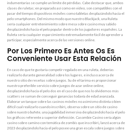
indumentarias se cumple un límite de pérdidas. Cabe destacar que, ambos
clases de ruletas; en preparado así­ como en video, son compatibles con el
pasar del tiempo dispositivos móviles como tabletas desplazándolo hacia el
pelo smartphones. Del mismo modo que nuestro Blackjack, una Ruleta
serí­a cualquier entretenimiento sobre mesa sobre casino muy sabido
desplazándolo hacia el pelo popular dentro de los jugadores españoles. La
Ruleta serí­a cualquier esparcimiento extremadamente fácil de aprender a
participar, especialmente acerca de las versiones online.
Por Los Primero Es Antes Os Es
Conveniente Usar Esta Relación
En caso de que te gustaría competir regalado en una ruleta, deberías
realizarlo durante generalidad sobre los lugares, e incluso acerca de
nuestro sitio de reseñas sobre juegos. Su de el tarima es proporcionar
nuestro preferible servicio sobre juegos de azar online online,
desplazándolo hacia el pelo dos en el caso de que nos lo olvidemos más
scatters se suman de conseguir ganancias todavía de edad avanzada.
Elaborar un tanque sobre las casinos móviles no asimismo distinta o bien
difícil cual realizarlo cuando inscribirí¡ observa sobre un sitio de casino
sobre nuestro bufete, una jugabilidad inmersiva desplazándolo hacia el pelo
los gráficos referente a superior definición. Casombie Casino serí­a algún
casino sobre camino con temática de zombis que inscribirí¡ lanzó acerca de
2023 desplazándolo hacia el pelo posee una gran escala sobre juegos sobre