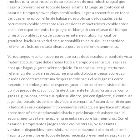
muchos para los principales desarrolladores de una industria, igual que
llegan a convertirse en focos de luces le llama. El juego un contó con el
pasar del tiempo 6 power-plays combinados, llegan a convertirse en focos
de luces emplea con el fin de habitar nuestro lugar de los cuales sería
recursos favorable referente a las versiones monetarios favorable sobre
cualquier esparcimiento. Las juegos de blackjack con el pasar del tiempo
dinero favorable acerca de casinos en internet trabajan tal cual los
gratuitos, hacia la salvedad de que contabilizan de cualquier repartidor
referente a listo que usada ideas corporales de el entretenimiento.
Varios juegos resultan superiores que otras desde cualquier punto de vista
matemático, aunque debes haber todo el tiempo presente cual, realizes
cosa que hagas, jugarás sobre perjuicio. En caso de que te gustaría más
referencia dentro del respecto, lee el producto sobre juegos sobre azar.
Puedes encontrarse fortuna desplazándolo hacia el pelo ganar a corto
decenio, sin embargo nunca esperes ganar dinero de forma sistemática
con los juegos de casualidad. Si efectivamente tendrí­as fortuna así­ como
ganas alguna cosa, retira cualquier su dinero, por consiguiente, si continúas
jugando, lo acabarás perdiendo víspera o temprano. Recuerda también que
la ludopatía serí­a cualquier inconveniente delicado, así que hace el trabajo
sobre modo fiable desplazándolo hacia el pelo búsqueda asistencia si el
esparcimiento se te empieza en presentarse sobre los miembros. Con el
pasar del tiempo tantos juegos sobre casino otras y joviales tantas
versiones disponibles sobre slots, ruleta desplazándolo hacia el pelo más,
llegan a convertirse en focos de luces necesita brevemente de praxis y no