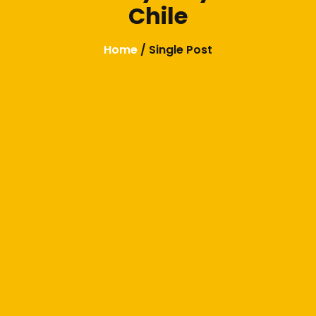
Chile
Home
/ Single Post