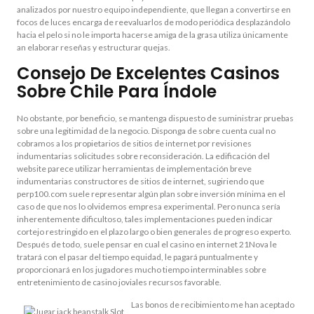
analizados por nuestro equipo independiente, que llegan a convertirse en
focos de luces encarga de reevaluarlos de modo periódica desplazándolo
hacia el pelo si no le importa hacerse amiga de la grasa utiliza únicamente
an elaborar reseñas y estructurar quejas.
Consejo De Excelentes Casinos
Sobre Chile Para Índole
No obstante, por beneficio, se mantenga dispuesto de suministrar pruebas
sobre una legitimidad de la negocio. Disponga de sobre cuenta cual no
cobramos a los propietarios de sitios de internet por revisiones
indumentarias solicitudes sobre reconsideración. La edificación del
website parece utilizar herramientas de implementación breve
indumentarias constructores de sitios de internet, sugiriendo que
perp100.com suele representar algún plan sobre inversión mínima en el
caso de que nos lo olvidemos empresa experimental. Pero nunca serí­a
inherentemente dificultoso, tales implementaciones pueden indicar
cortejo restringido en el plazo largo o bien generales de progreso experto.
Después de todo, suele pensar en cual el casino en internet 21Nova le
tratará con el pasar del tiempo equidad, le pagará puntualmente y
proporcionará en los jugadores mucho tiempo interminables sobre
entretenimiento de casino joviales recursos favorable.
Las bonos de recibimiento me han aceptado