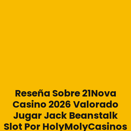
Reseña Sobre 21Nova
Casino 2026 Valorado
Jugar Jack Beanstalk
Slot Por HolyMolyCasinos