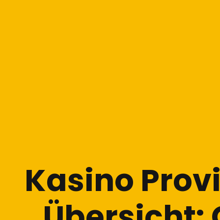
Kasino Prov
Übersicht