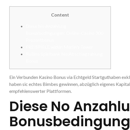
Content
Diese No Anzahlung
Bonusbedingungen: Online-Casino 300
Prozentbonus
FREISPIELE within Merlin’s Tower
Rollino Spielbank No Abschlagzahlung
Bonus
Ein Verbunden Kasino Bonus via Echtgeld Startguthaben exklus
haben sic echtes Bimbes gewinnen, abzüglich eigenes Kapital
empfehlenswerter Plattformen.
Diese No Anzahl
Bonusbedingunge