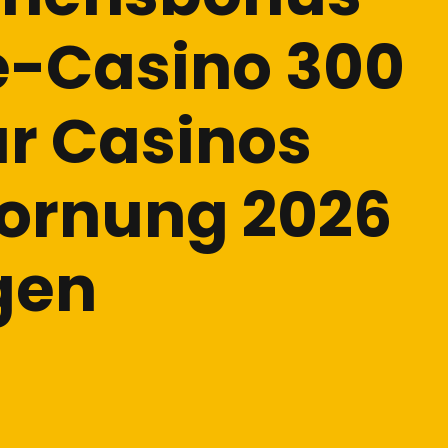
e-Casino 300
ar Casinos
Hornung 2026
gen