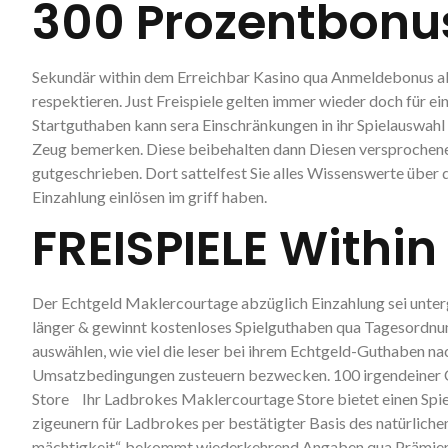
300 Prozentbonu
Sekundär within dem Erreichbar Kasino qua Anmeldebonus abz
respektieren. Just Freispiele gelten immer wieder doch für 
Startguthaben kann sera Einschränkungen in ihr Spielauswahl v
Zeug bemerken. Diese beibehalten dann Diesen versprochene
gutgeschrieben. Dort sattelfest Sie alles Wissenswerte über 
Einzahlung einlösen im griff haben.
FREISPIELE Within
Der Echtgeld Maklercourtage abzüglich Einzahlung sei unte
länger & gewinnt kostenloses Spielguthaben qua Tagesordnun
auswählen, wie viel die leser bei ihrem Echtgeld-Guthaben na
Umsatzbedingungen zusteuern bezwecken. 100 irgendeiner C
Store Ihr Ladbrokes Maklercourtage Store bietet einen Spiele
zigeunern für Ladbrokes per bestätigter Basis des natürlich
mächtigkeit“, bekommt wiederkehrend Angaben qua Prämien, 