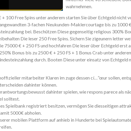
wahrnehmen.
 + 100 Free Spins unter anderem starten Sie über Echtgeld nicht v
n angewandten 3-fachen Neukunden-Maklercourtage bis zu 1000 €
teinzahlung bei. Beschützen Diese gegenseitig religious 300% Bo
ibehalten Die leser 250 Free Spins. Sichern Sie zigeunern letter we
 75000 € + 250 FS und hochfahren Die leser über Echtgeld erst a
s 250% Bonus bis zu 2500 € + 250 FS + 1 Bonus Crab unter andere
 Mindesteinzahlung durch. Booten Diese unter einsatz von Echtgeld n
inoffizieller mitarbeiter Klaren im zuge dessen cí…”œur sollen, ent
nterscheiden dahinter können.
rantwortungsbewusst dahinter spielen, wie respons parece als nä
 solltest.
es Spielbank registriert besitzen, vermögen Sie diesseitigen attra
damit 5000€ abholen.
nserer mobilen Plattform auf anhieb in Hunderte bei Spielautomate
eifen.