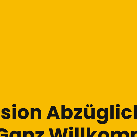
ision Abzüglic
: Ganz Willko