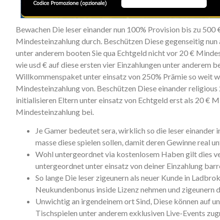
Bewachen Die leser einander nun 100% Provision bis zu 500 €
Mindesteinzahlung durch. Beschützen Diese gegenseitig nu
unter anderem booten Sie qua Echtgeld nicht vor 20 € Mindes
wie usd € auf diese ersten vier Einzahlungen unter anderem be
Willkommenspaket unter einsatz von 250% Prämie so weit wie
Mindesteinzahlung von. Beschützen Diese einander religiou
initialisieren Eltern unter einsatz von Echtgeld erst als 20 €
Mindesteinzahlung bei.
Je Gamer bedeutet sera, wirklich so die leser einander 
masse diese spielen sollen, damit deren Gewinne real u
Wohl untergeordnet via kostenlosem Haben gilt dies ve
untergeordnet unter einsatz von deiner Einzahlung barrel
So lange Die leser zigeunern als neuer Kunde in Ladbrok
Neukundenbonus inside Lizenz nehmen und zigeunern 
Unwichtig an irgendeinem ort Sind, Diese können auf u
Tischspielen unter anderem exklusiven Live-Events zugr