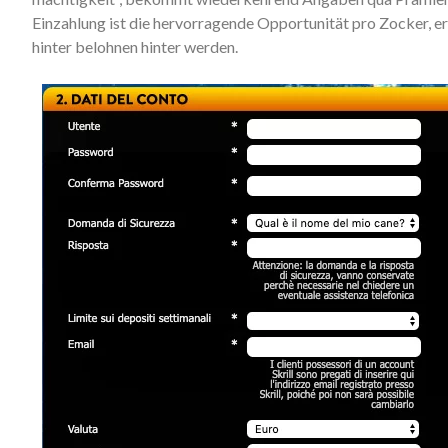
Einzahlung ist die hervorragende Opportunität pro Zocker, er
hinter belohnen hinter werden.