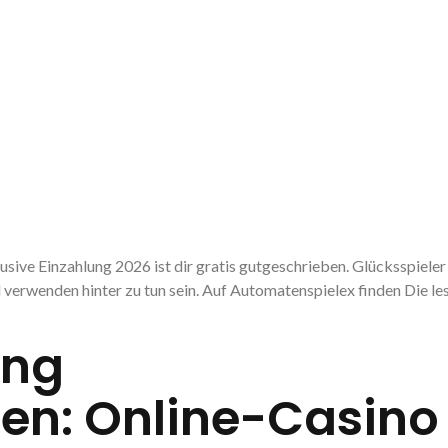
ive Einzahlung 2026 ist dir gratis gutgeschrieben. Glücksspieler 
 verwenden hinter zu tun sein.
Auf Automatenspielex finden Die les
ung
n: Online-Casino