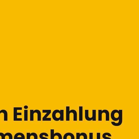
h Einzahlung
mmensbonus