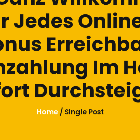
r Jedes Onlin
nus Erreichb
inzahlung Im 
fort Durchstei
Home
/ Single Post