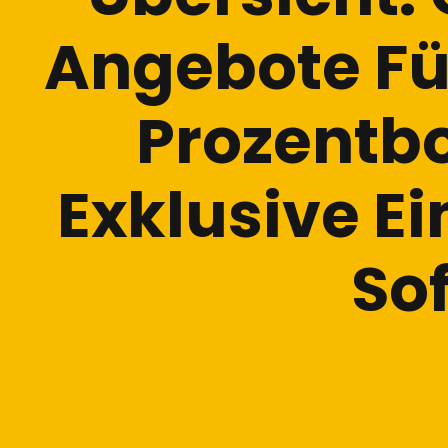
Angebote Fü
Prozentbo
Exklusive E
So