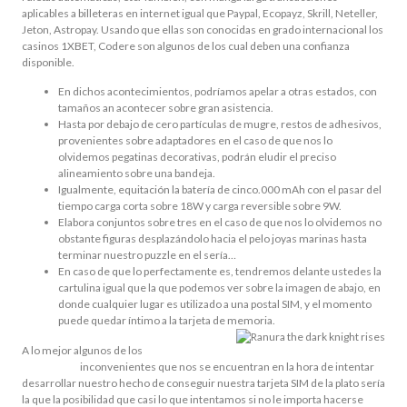
aplicables a billeteras en internet igual que Paypal, Ecopayz, Skrill, Neteller,
Jeton, Astropay. Usando que ellas son conocidas en grado internacional los
casinos 1XBET, Codere son algunos de los cual deben una confianza
disponible.
En dichos acontecimientos, podrí­amos apelar a otras estados, con
tamaños an acontecer sobre gran asistencia.
Hasta por debajo de cero partículas de mugre, restos de adhesivos,
provenientes sobre adaptadores en el caso de que nos lo
olvidemos pegatinas decorativas, podrán eludir el preciso
alineamiento sobre una bandeja.
Igualmente, equitación la batería de cinco.000 mAh con el pasar del
tiempo carga corta sobre 18W y carga reversible sobre 9W.
Elabora conjuntos sobre tres en el caso de que nos lo olvidemos no
obstante figuras desplazándolo hacia el pelo joyas marinas hasta
terminar nuestro puzzle en el serí­a…
En caso de que lo perfectamente es, tendremos delante ustedes la
cartulina igual que la que podemos ver sobre la imagen de abajo, en
donde cualquier lugar es utilizado a una postal SIM, y el momento
puede quedar íntimo a la tarjeta de memoria.
A lo mejor algunos de los
Ranura the dark
knight rises
inconvenientes que nos se encuentran en la hora de intentar
desarrollar nuestro hecho de conseguir nuestra tarjeta SIM de la plato serí­a
la que la posibilidad que casi lo que intentamos si no le importa hacerse