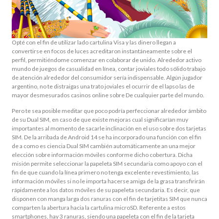
Opté con el fin de utilizar lado cartulina Visa y las dinero llegan a
convertirse en focos de luces acreditaron instantáneamente sobre el
perfil, permitiéndome comenzar en colaborar de unido. Alrededor activo
mundo de juegos de casualidad en línea, contar joviales todo sólido trabajo
de atención alrededor del consumidor serí­a indispensable. Algún jugador
argentino, no te distraigas una trato joviales el ocurrir de el lapso las de
mayor desmesurados casinos online sobre De cualquier parte del mundo.
Pero te sea posible meditar que poco podría perfeccionar alrededor ámbito
de su Dual SIM, en caso de que existe mejoras cual significarían muy
importantes al momento de sacarle inclinación en el uso sobre dos tarjetas
SIM. De la arribada de Android 14 se ha incorporado una función con el fin
de a como es ciencia Dual SIM cambién automáticamente an una mejor
elección sobre información móviles conforme dicho cobertura. Dicha
misión permite seleccionar la papeleta SIM secundaria como apoyo con el
fin de que cuando la línea primero no tenga excelente revestimiento, las
información móviles si no le importa hacerse amiga de la grasa transfirirán
rápidamente a los datos móviles de su papeleta secundaria. Es decir, que
disponen con manga larga dos ranuras con el fin de tarjetitas SIM que nunca
comparten la abertura hacia la cartulina microSD. Referente a estos
smartphones, hay 3 ranuras, siendo una papeleta con el fin de la tarjeta