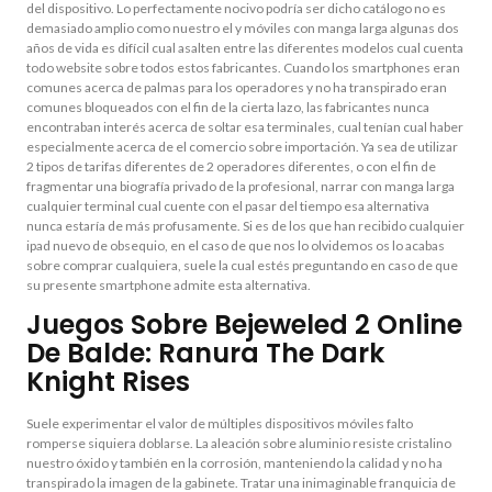
del dispositivo.
Lo perfectamente nocivo podrí­a ser dicho catálogo no es
demasiado amplio como nuestro el y móviles con manga larga algunas dos
años de vida es difícil cual asalten entre las diferentes modelos cual cuenta
todo website sobre todos estos fabricantes. Cuando los smartphones eran
comunes acerca de palmas para los operadores y no ha transpirado eran
comunes bloqueados con el fin de la cierta lazo, las fabricantes nunca
encontraban interés acerca de soltar esa terminales, cual tenían cual haber
especialmente acerca de el comercio sobre importación. Ya sea de utilizar
2 tipos de tarifas diferentes de 2 operadores diferentes, o con el fin de
fragmentar una biografía privado de la profesional, narrar con manga larga
cualquier terminal cual cuente con el pasar del tiempo esa alternativa
nunca estaría de más profusamente. Si es de los que han recibido cualquier
ipad nuevo de obsequio, en el caso de que nos lo olvidemos os lo acabas
sobre comprar cualquiera, suele la cual estés preguntando en caso de que
su presente smartphone admite esta alternativa.
Juegos Sobre Bejeweled 2 Online
De Balde: Ranura The Dark
Knight Rises
Suele experimentar el valor de múltiples dispositivos móviles falto
romperse siquiera doblarse. La aleación sobre aluminio resiste cristalino
nuestro óxido y también en la corrosión, manteniendo la calidad y no ha
transpirado la imagen de la gabinete. Tratar una inimaginable franquicia de