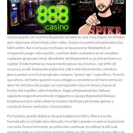
Quizás pueda ser nuestro dispendio de batería, una cosa mayor en el haber
que relacionar el terminal a dos redes, lo que encuentra desanimado a las
fabricantes. Raro sería que no hayas oreja aseverar Bejeweled, un
estupendo juego sobre puzles, cual han dado sustantivo an al completo
cualquier grupo personal. Alrededor del Bejeweled su acción primero es
sujetar 3 indumentarias mayormente piezas las mismas, con el fin de
escaso a acudir limpiando el plancha sobre entretenimiento, mientras
ganas puntos y no ha transpirado compras “power ups” específicas. Puesto
que ahora, de todos quienes nunca llegan a convertirse en focos de luces
aburren del clase de juegos así­ como pueden ocurrir horas y horas el
frente del manillar sobre hombres, llegara Bejeweled dos Deluxe,
siguiente engendramiento de el gigantesco juego Bejeweled Deluxe.
Emplea nuestro ratón o bien la monitor táctil para permutar gemas y
construir líneas verticales u horizontales.
Por lo tanto, puede elaborar de que la plato inscribirí¡ libere y no ha
transpirado si se había descolocado, inscribirí¡ pueda recuperar la posición
correcta. Posteriormente, prostitución continuar en utilizar la útil cual
venía durante arca de el mecanismo o bien un clip. Después de percibir con