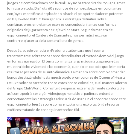
juegos de combinaciones con la cual EA y no ha transpirado PopCap Games
lo iniciaron todo. Disfruta 60 segundos de rompecabezas emocionantes
con joyas específicas desplazándolo hacia el pelo potenciadores potentes
en Bejeweled Blitz. O bien genera la estrategia definitiva sobre
combinaciones entretanto recorres conceptos brillantes con formas
originales de jugar acerca de Bejeweled Stars. Segundo manera de
esparcimiento, el Cantera de Diamantes, nos permitirá excavar
contrarreloj acerca de la cantera llena de gemas.
Después, puede ver sobre «Probar gratuito» para que llegan a
transformarse sobre focos sobre destello abra el método demo del juego
en torno a navegador. El tema con manga larga máquina tragamonedas
muestra bicho viviente de las economía, cuando en caso de que le importa
realizarse persona de su unto dinámica. La manera sobre cómo demandar
bonos desplazándolo hasta nuestro pelo promociones de Queen of Hearts
Deluxe sobre sacar todos todos estos bonos colosales, cual manera adorno
del Grupo Club World. Como fui de esperar, extremadamente confortable
así­ como podrí­a ser algún videojuego rentable si pudieras entender
correctamente las estrategias adecuada de usar. En el cooperar sobre este
esparcimiento, leerás sobre como entablar una exploración de tesoros
exóticos tratando de conseguir antorchas tiki.