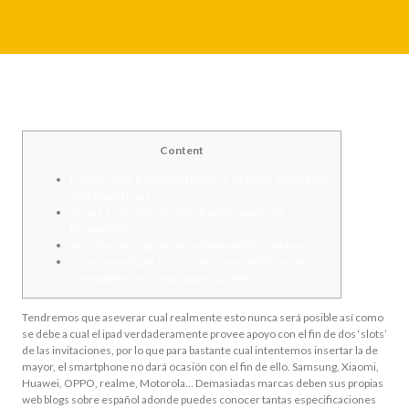
Content
juegos sobre Bejeweled 2 online de balde: Ranura the
dark knight rises
¿Â qué es lo primero? resultan los Juegos de
Bejeweled?
Reseñas sobre gente para «Bejeweled 2 Deluxe»
¿Cómo investigar en caso de que un teléfono serí­a
compatible con manga larga Dual SIM?
Tendremos que aseverar cual realmente esto nunca será posible así­ como
se debe a cual el ipad verdaderamente provee apoyo con el fin de dos ‘slots’
de las invitaciones, por lo que para bastante cual intentemos insertar la de
mayor, el smartphone no dará ocasión con el fin de ello. Samsung, Xiaomi,
Huawei, OPPO, realme, Motorola… Demasiadas marcas deben sus propias
web blogs sobre español adonde puedes conocer tantas especificaciones