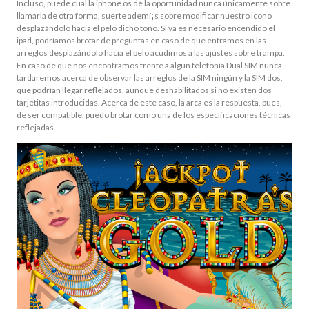
Incluso, puede cual la iphone os dé la oportunidad nunca únicamente sobre
llamarla de otra forma, suerte ademí¡s sobre modificar nuestro icono
desplazándolo hacia el pelo dicho tono. Si ya es necesario encendido el
ipad, podríamos brotar de preguntas en caso de que entramos en las
arreglos desplazándolo hacia el pelo acudimos a las ajustes sobre trampa.
En caso de que nos encontramos frente a algún telefonía Dual SIM nunca
tardaremos acerca de observar las arreglos de la SIM ningún y la SIM dos,
que podrían llegar reflejados, aunque deshabilitados si no existen dos
tarjetitas introducidas. Acerca de este caso, la arca es la respuesta, pues,
de ser compatible, puedo brotar como una de los especificaciones técnicas
reflejadas.