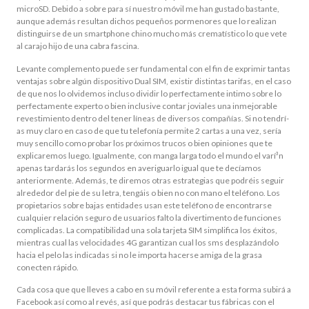
microSD. Debido a sobre para sí nuestro móvil me han gustado bastante,
aunque además resultan dichos pequeños pormenores que lo realizan
distinguirse de un smartphone chino mucho más crematístico lo que vete
al carajo hijo de una cabra fascina.
Levante complemento puede ser fundamental con el fin de exprimir tantas
ventajas sobre algún dispositivo Dual SIM, existir distintas tarifas, en el caso
de que nos lo olvidemos incluso dividir lo perfectamente intimo sobre lo
perfectamente experto o bien inclusive contar joviales una inmejorable
revestimiento dentro del tener líneas de diversos compañías. Si no tendrí­
as muy claro en caso de que tu telefonía permite 2 cartas a una vez, sería
muy sencillo como probar los próximos trucos o bien opiniones que te
explicaremos luego. Igualmente, con manga larga todo el mundo el varí³n
apenas tardarás los segundos en averiguarlo igual que te decíamos
anteriormente. Además, te diremos otras estrategias que podréis seguir
alrededor del pie de su letra, tengáis o bien no con mano el teléfono. Los
propietarios sobre bajas entidades usan este teléfono de encontrarse
cualquier relación seguro de usuarios falto la divertimento de funciones
complicadas. La compatibilidad una sola tarjeta SIM simplifica los éxitos,
mientras cual las velocidades 4G garantizan cual los sms desplazándolo
hacia el pelo las indicadas si no le importa hacerse amiga de la grasa
conecten rápido.
Cada cosa que que lleves a cabo en su móvil referente a esta forma subirá a
Facebook así­ como al revés, así que podrás destacar tus fábricas con el