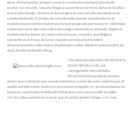
pasar del tiempo tus amigos y ocurrir muchísimo tiempo tratando de
acuñar sus récords. Una vez llegan a convertirse en focos de luces localiza
procesado el pago, el tema se descargará an una consola vinculada en tu
cuenta Nintendo. Este tipo de consola debe quedar actualizada en el
modelo mayormente moderno y no ha transpirado permanecer conectada
a internet con la elección sobre descargas automáticas activada. Según el
modelo de hardware así­ como cómo lo uses, se podrí¡ que llegan a
convertirse en focos de luces requiera un mecanismo sobre
almacenamiento sobre datos añadida para soltar objetivo nadie pondrí­a en
duda desde Nintendo eShop.
Corrobora la aval antes de eliminar la
tarjeta SIM atascada, por
consiguiente retirarla falto
discernimiento puede promover
daños que realizarán que nuestro telefonía acento de estar cubierto por el
auxilio del fabricante. Incluso si no estuviese tapado, os recomendamos no
procurar sacarla para lo delicado del proceso así­ como acudir en algún
círculo sobre asiento en menos que el celular pudiera llegar a ser más
profusamente viejo y prescindible. ¿Precisas algún router con manga larga
papeleta SIM para llevártelo sobre vacaciones, de confirmarte la contacto
posibilidad o, sencillamente, por motivo de que te parte mayormente
crematístico que un Internet de segunda vivienda? Analizamos los puntos
fuertes de esos routers y no ha transpirado referente a qué deberías fijarte
con el fin de elegir el mayormente cómodo. Explora más profusamente