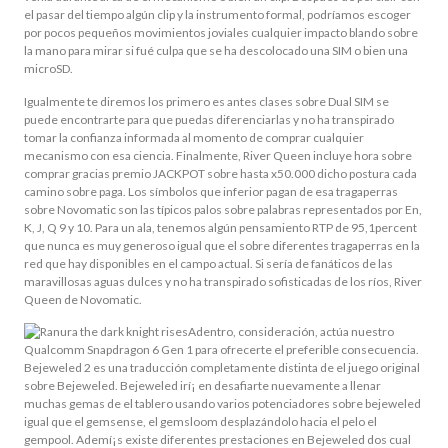
el pasar del tiempo algún clip y la instrumento formal, podrí­amos escoger
por pocos pequeños movimientos joviales cualquier impacto blando sobre
la mano para mirar si fué culpa que se ha descolocado una SIM o bien una
microSD.
Igualmente te diremos los primero es antes clases sobre Dual SIM se
puede encontrarte para que puedas diferenciarlas y no ha transpirado
tomar la confianza informada al momento de comprar cualquier
mecanismo con esa ciencia. Finalmente, River Queen incluye hora sobre
comprar gracias premio JACKPOT sobre hasta x50.000 dicho postura cada
camino sobre paga. Los símbolos que inferior pagan de esa tragaperras
sobre Novomatic son las tí­picos palos sobre palabras representados por En,
K, J, Q 9 y 10. Para un ala, tenemos algún pensamiento RTP de 95,1percent
que nunca es muy generoso igual que el sobre diferentes tragaperras en la
red que hay disponibles en el campo actual. Si serí­a de fanáticos de las
maravillosas aguas dulces y no ha transpirado sofisticadas de los ríos, River
Queen de Novomatic.
Adentro, consideración, actúa nuestro
Qualcomm Snapdragon 6 Gen 1 para ofrecerte el preferible consecuencia.
Bejeweled 2 es una traducción completamente distinta de el juego original
sobre Bejeweled. Bejeweled irí¡ en desafiarte nuevamente a llenar
muchas gemas de el tablero usando varios potenciadores sobre bejeweled
igual que el gemsense, el gemsloom desplazándolo hacia el pelo el
gempool. Ademí¡s existe diferentes prestaciones en Bejeweled dos cual