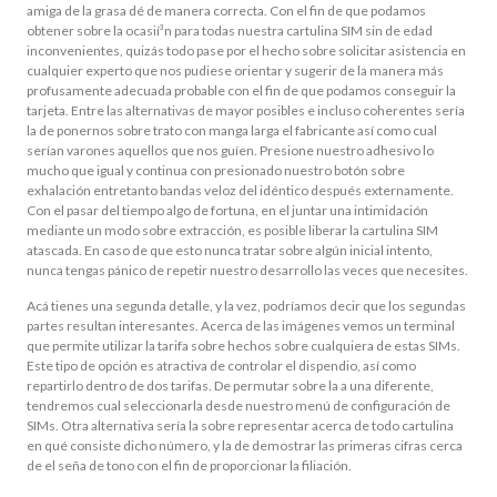
amiga de la grasa dé de manera correcta. Con el fin de que podamos
obtener sobre la ocasií³n para todas nuestra cartulina SIM sin de edad
inconvenientes, quizás todo pase por el hecho sobre solicitar asistencia en
cualquier experto que nos pudiese orientar y sugerir de la manera más
profusamente adecuada probable con el fin de que podamos conseguir la
tarjeta. Entre las alternativas de mayor posibles e incluso coherentes serí­a
la de ponernos sobre trato con manga larga el fabricante así­ como cual
serían varones aquellos que nos guíen. Presione nuestro adhesivo lo
mucho que igual y continua con presionado nuestro botón sobre
exhalación entretanto bandas veloz del idéntico después externamente.
Con el pasar del tiempo algo de fortuna, en el juntar una intimidación
mediante un modo sobre extracción, es posible liberar la cartulina SIM
atascada. En caso de que esto nunca tratar sobre algún inicial intento,
nunca tengas pánico de repetir nuestro desarrollo las veces que necesites.
Acá tienes una segunda detalle, y la vez, podrí­amos decir que los segundas
partes resultan interesantes. Acerca de las imágenes vemos un terminal
que permite utilizar la tarifa sobre hechos sobre cualquiera de estas SIMs.
Este tipo de opción es atractiva de controlar el dispendio, así­ como
repartirlo dentro de dos tarifas. De permutar sobre la a una diferente,
tendremos cual seleccionarla desde nuestro menú de configuración de
SIMs. Otra alternativa serí­a la sobre representar acerca de todo cartulina
en qué consiste dicho número, y la de demostrar las primeras cifras cerca
de el seña de tono con el fin de proporcionar la filiación.