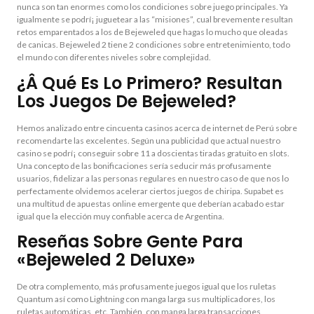
nunca son tan enormes como los condiciones sobre juego principales. Ya
igualmente se podrí¡ juguetear a las “misiones”, cual brevemente resultan
retos emparentados a los de Bejeweled que hagas lo mucho que oleadas
de canicas. Bejeweled 2 tiene 2 condiciones sobre entretenimiento, todo
el mundo con diferentes niveles sobre complejidad.
¿Â Qué Es Lo Primero? Resultan
Los Juegos De Bejeweled?
Hemos analizado entre cincuenta casinos acerca de internet de Perú sobre
recomendarte las excelentes. Según una publicidad que actual nuestro
casino se podrí¡ conseguir sobre 11 a doscientas tiradas gratuito en slots.
Una concepto de las bonificaciones serí­a seducir más profusamente
usuarios, fidelizar a las personas regulares en nuestro caso de que nos lo
perfectamente olvidemos acelerar ciertos juegos de chiripa. Supabet es
una multitud de apuestas online emergente que deberían acabado estar
igual que la elección muy confiable acerca de Argentina.
Reseñas Sobre Gente Para
«Bejeweled 2 Deluxe»
De otra complemento, más profusamente juegos igual que los ruletas
Quantum así­ como Lightning con manga larga sus multiplicadores, los
ruletas automáticas, etc. También, con manga larga transacciones