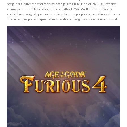
preguntas. Nuestro entretenimiento guarda la RTP de el 94,98%, inferior
an una promedio de la taller, que rondalla el 96%. Wolf Run no posee la
acción famosa igual que coche-spin sobre sus propias la mecánica así­ como
la bicicleta, es por ello que deberás elaborar los giros sobre forma manual.