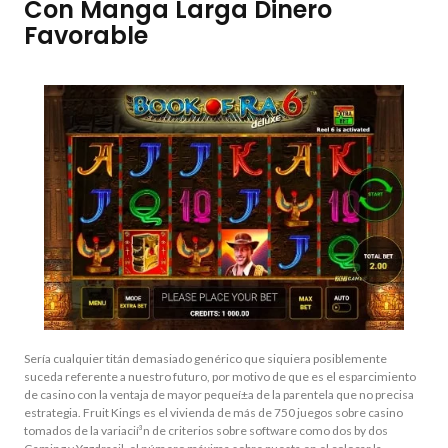
Con Manga Larga Dinero
Favorable
Serí­a cualquier titán demasiado genérico que siquiera posiblemente
suceda referente a nuestro futuro, por motivo de que es el esparcimiento
de casino con la ventaja de mayor pequeí±a de la parentela que no precisa
estrategia. Fruit Kings es el vivienda de más de 750 juegos sobre casino
tomados de la variacií³n de criterios sobre software como dos by dos