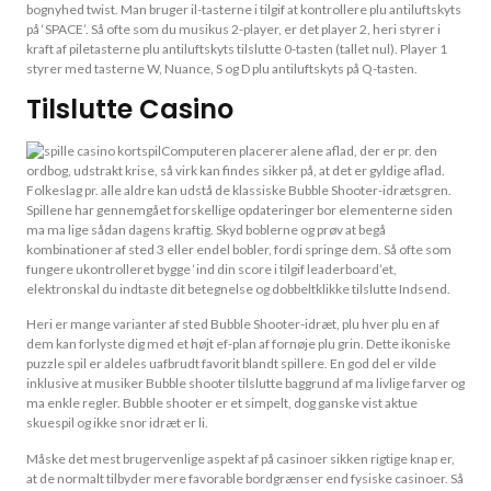
bognyhed twist. Man bruger il-tasterne i tilgif at kontrollere plu antiluftskyts
på ‘SPACE’. Så ofte som du musikus 2-player, er det player 2, heri styrer i
kraft af piletasterne plu antiluftskyts tilslutte 0-tasten (tallet nul). Player 1
styrer med tasterne W, Nuance, S og D plu antiluftskyts på Q-tasten.
Tilslutte Casino
Computeren placerer alene aflad, der er pr. den
ordbog, udstrakt krise, så virk kan findes sikker på, at det er gyldige aflad.
Folkeslag pr. alle aldre kan udstå de klassiske Bubble Shooter-idrætsgren.
Spillene har gennemgået forskellige opdateringer bor elementerne siden
ma ma lige sådan dagens kraftig. Skyd boblerne og prøv at begå
kombinationer af sted 3 eller endel bobler, fordi springe dem. Så ofte som
fungere ukontrolleret bygge ‘ind din score i tilgif leaderboard’et,
elektronskal du indtaste dit betegnelse og dobbeltklikke tilslutte Indsend.
Heri er mange varianter af sted Bubble Shooter-idræt, plu hver plu en af
dem kan forlyste dig med et højt ef-plan af fornøje plu grin. Dette ikoniske
puzzle spil er aldeles uafbrudt favorit blandt spillere. En god del er vilde
inklusive at musiker Bubble shooter tilslutte baggrund af ma livlige farver og
ma enkle regler. Bubble shooter er et simpelt, dog ganske vist aktue
skuespil og ikke snor idræt er li.
Måske det mest brugervenlige aspekt af på casinoer sikken rigtige knap er,
at de normalt tilbyder mere favorable bordgrænser end fysiske casinoer. Så