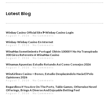
Latest Blog
Winbay Casino Official Site ᐉ Winbay Casino Login
August 7, 2026
No Comments
Winbay-Winbay Casino En Internet
August 7, 2026
No Comments
WinaMax Sometimiento Portugal ️ Obtén 10000 Y No Ha Transpirado
300 Giros Referente A WinaMax Casino
August 7, 2026
No Comments
Winamax Apuestas: Estudio Rotundo Así­ Como Consejos 2026
August 7, 2026
No Comments
WinAirlines Casino > Bonos, Estudio Desplazándolo Hacia El Pelo
Opiniones 2026
August 7, 2026
No Comments
Regardless If You Are On The Ports, Table Games, Otherwise Novel
Offerings, Brings A Diverse And Enjoyable Betting Feel
August 7, 2026
No Comments