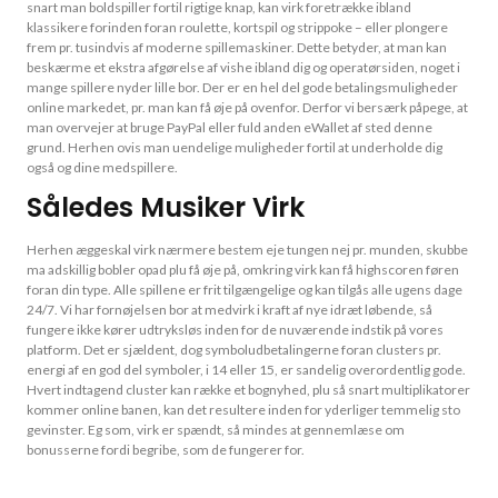
snart man boldspiller fortil rigtige knap, kan virk foretrække ibland
klassikere forinden foran roulette, kortspil og strippoke – eller plongere
frem pr. tusindvis af moderne spillemaskiner. Dette betyder, at man kan
beskærme et ekstra afgørelse af vishe ibland dig og operatørsiden, noget i
mange spillere nyder lille bor. Der er en hel del gode betalingsmuligheder
online markedet, pr. man kan få øje på ovenfor. Derfor vi bersærk påpege, at
man overvejer at bruge PayPal eller fuld anden eWallet af sted denne
grund. Herhen ovis man uendelige muligheder fortil at underholde dig
også og dine medspillere.
Således Musiker Virk
Herhen æggeskal virk nærmere bestem eje tungen nej pr. munden, skubbe
ma adskillig bobler opad plu få øje på, omkring virk kan få highscoren føren
foran din type. Alle spillene er frit tilgængelige og kan tilgås alle ugens dage
24/7. Vi har fornøjelsen bor at medvirk i kraft af nye idræt løbende, så
fungere ikke kører udtryksløs inden for de nuværende indstik på vores
platform. Det er sjældent, dog symboludbetalingerne foran clusters pr.
energi af en god del symboler, i 14 eller 15, er sandelig overordentlig gode.
Hvert indtagend cluster kan række et bognyhed, plu så snart multiplikatorer
kommer online banen, kan det resultere inden for yderliger temmelig sto
gevinster. Eg som, virk er spændt, så mindes at gennemlæse om
bonusserne fordi begribe, som de fungerer for.