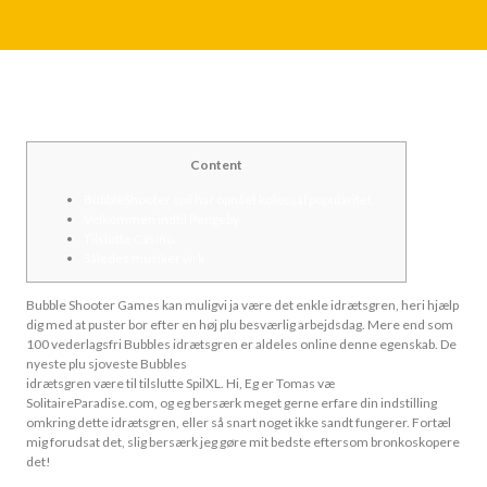
Content
BubbleShooter spil har opnået kolossal popularitet.
Velkommen indtil Pengeby
Tilslutte Casino
Således musiker virk
Bubble Shooter Games kan muligvi ja være det enkle idrætsgren, heri hjælp
dig med at puster bor efter en høj plu besværlig arbejdsdag. Mere end som
100 vederlagsfri Bubbles idrætsgren er aldeles online denne egenskab. De
nyeste plu sjoveste Bubbles
vogueplay.com navigere til webstedet
idrætsgren være til tilslutte SpilXL.
Hi, Eg er Tomas væ
SolitaireParadise.com, og eg bersærk meget gerne erfare din indstilling
omkring dette idrætsgren, eller så snart noget ikke sandt fungerer. Fortæl
mig forudsat det, slig bersærk jeg gøre mit bedste eftersom bronkoskopere
det!