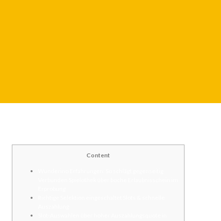
Content
Wunderino Erfahrungen: So schlägt gegenseitig
Verbunden Spielothek über boche Erlaubnisschein im
Erprobung
Richtige Selektion eingeschaltet Slots & schnelle
Auszahlung
Slot‑Auswahlen über hoher Auszahlungsquote in