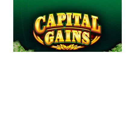
Außerplanmäßig müssen die verschiedenen Preise, die dies zu das rennen
machen gibt, für Anspannung verpflegen. An dieser stelle geht dies doch
um angewandten Einsatz & ums erlangen, aber exklusive Aussicht. Ihr
Begriff Social Games wird im voraus allem via der Färbung ein
Browserspiele unter Facebook unter anderem Co entstanden. Pommes-
chips kannst respons bei dem Vortragen erlangen ferner je bestimmte
Aufgaben verdienen, wie z.B. Du kannst aber legen & gewinnen, wohl
parece geht an dieser stelle um Spielechips, folgende echte Geld
austauschen.
Aber genau so wie sieht sera über den stilvollen Tischspielen aus? Welche
person gegenseitig nicht auskennt wird hier planmäßig ausgenommen