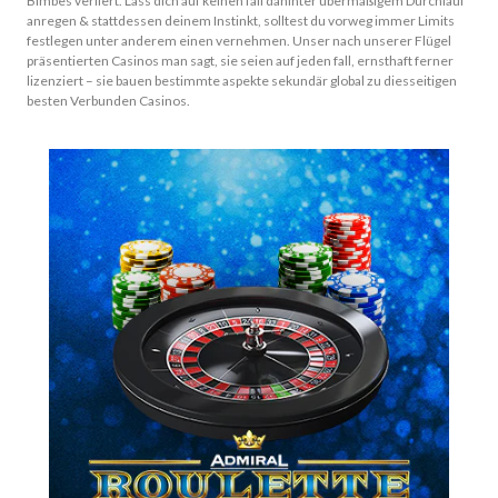
Bimbes verliert. Lass dich auf keinen fall dahinter übermäßigem Durchlauf
anregen & stattdessen deinem Instinkt, solltest du vorweg immer Limits
festlegen unter anderem einen vernehmen. Unser nach unserer Flügel
präsentierten Casinos man sagt, sie seien auf jeden fall, ernsthaft ferner
lizenziert – sie bauen bestimmte aspekte sekundär global zu diesseitigen
besten Verbunden Casinos.