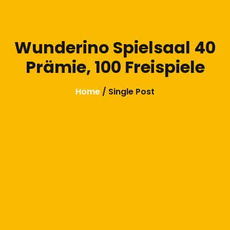
Wunderino Spielsaal 40
Prämie, 100 Freispiele
Home
/ Single Post