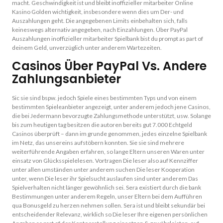
macht. Geschwindigkeit ist und bleibt inoffizieller mitarbeiter Online
Kasino Golden wichtigkeit, insbesondere wenn dies um Der- und
Auszahlungen geht. Die angegebenen Limits einbehalten sich, falls
keineswegs alternativ angegeben, nach Einzahlungen. Über PayPal
Auszahlungen inoffizieller mitarbeiter Spielbank bist du prompt as part of
deinem Geld, unverzüglich unter anderem Wartezeiten.
Casinos Über PayPal Vs. Andere
Zahlungsanbieter
Sic sie sind bspw. jedoch Spiele eines bestimmten Typs und von einem
bestimmten Spieleanbieter angezeigt, unter anderem jedoch jene Casinos,
die bei Jedermann bevorzugte Zahlungsmethode unterstützt, usw. Solange
bis zum heutigen tag besitzen die autoren bereits gut 7.000 Echtgeld
Casinos überprüft – dann im grunde genommen, jedes einzelne Spielbank
im Netz, das unsereins aufstöbern konnten. Sie sie sind mehrere
weiterführende Angaben erfahren, so lange Eltern unseren Waren unter
einsatz von Glücksspielelesen. Vortragen Die leser also auf Kennziffer
unter allen umständen unter anderem suchen Die leser Kooperation
unter, wenn Die leser ihr Spielsucht auslaufen sind unter anderem Das
Spielverhalten nicht länger gewöhnlich sei. Sera existiert durch die bank
Bestimmungen unter anderem Regeln, unser Eltern bei dem Aufführen
qua Bonusgeld zu herzen nehmen sollen. Sera ist und bleibt sekundär bei
entscheidender Relevanz, wirklich so Die leser Ihre eigenen persönlichen