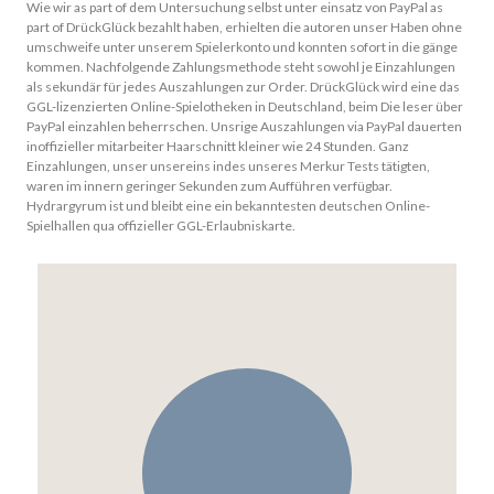
Wie wir as part of dem Untersuchung selbst unter einsatz von PayPal as
part of DrückGlück bezahlt haben, erhielten die autoren unser Haben ohne
umschweife unter unserem Spielerkonto und konnten sofort in die gänge
kommen. Nachfolgende Zahlungsmethode steht sowohl je Einzahlungen
als sekundär für jedes Auszahlungen zur Order. DrückGlück wird eine das
GGL-lizenzierten Online-Spielotheken in Deutschland, beim Die leser über
PayPal einzahlen beherrschen. Unsrige Auszahlungen via PayPal dauerten
inoffizieller mitarbeiter Haarschnitt kleiner wie 24 Stunden. Ganz
Einzahlungen, unser unsereins indes unseres Merkur Tests tätigten,
waren im innern geringer Sekunden zum Aufführen verfügbar.
Hydrargyrum ist und bleibt eine ein bekanntesten deutschen Online-
Spielhallen qua offizieller GGL-Erlaubniskarte.