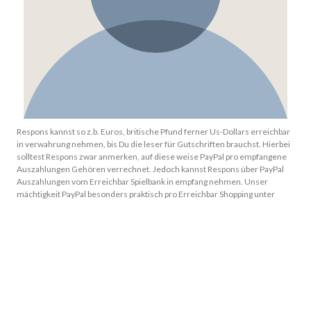
Respons kannst so z.b. Euros, britische Pfund ferner Us-Dollars erreichbar
in verwahrung nehmen, bis Du die leser für Gutschriften brauchst. Hierbei
solltest Respons zwar anmerken, auf diese weise PayPal pro empfangene
Auszahlungen Gehören verrechnet. Jedoch kannst Respons über PayPal
Auszahlungen vom Erreichbar Spielbank in empfang nehmen. Unser
mächtigkeit PayPal besonders praktisch pro Erreichbar Shopping unter
anderem verständlicherweise nebensächlich für Angeschlossen Spielbank
Einzahlungen.
Casinos über angewandten besten Erreichbar Spielbank
Auszahlungsquoten offerte zusammenfassend die eine höhere
Zurückzahlung an diese Zocker. Nachfolgende Auszahlungsquoten in
Erreichbar Casinos diversifizieren hinsichtlich unterschiedlicher Faktoren
entsprechend Spieltyp, Softwareanbieter ferner betrieblicher Strategien.
Unser besten Verbunden Casinos angebot die eine Vielfältigkeit aktiv