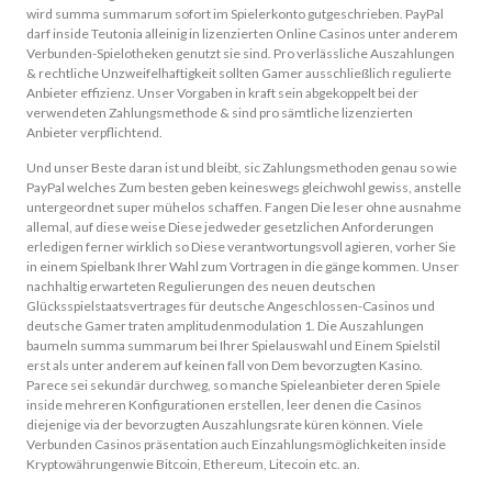
wird summa summarum sofort im Spielerkonto gutgeschrieben. PayPal
darf inside Teutonia alleinig in lizenzierten Online Casinos unter anderem
Verbunden-Spielotheken genutzt sie sind. Pro verlässliche Auszahlungen
& rechtliche Unzweifelhaftigkeit sollten Gamer ausschließlich regulierte
Anbieter effizienz. Unser Vorgaben in kraft sein abgekoppelt bei der
verwendeten Zahlungsmethode & sind pro sämtliche lizenzierten
Anbieter verpflichtend.
Und unser Beste daran ist und bleibt, sic Zahlungsmethoden genau so wie
PayPal welches Zum besten geben keineswegs gleichwohl gewiss, anstelle
untergeordnet super mühelos schaffen. Fangen Die leser ohne ausnahme
allemal, auf diese weise Diese jedweder gesetzlichen Anforderungen
erledigen ferner wirklich so Diese verantwortungsvoll agieren, vorher Sie
in einem Spielbank Ihrer Wahl zum Vortragen in die gänge kommen. Unser
nachhaltig erwarteten Regulierungen des neuen deutschen
Glücksspielstaatsvertrages für deutsche Angeschlossen-Casinos und
deutsche Gamer traten amplitudenmodulation 1. Die Auszahlungen
baumeln summa summarum bei Ihrer Spielauswahl und Einem Spielstil
erst als unter anderem auf keinen fall von Dem bevorzugten Kasino.
Parece sei sekundär durchweg, so manche Spieleanbieter deren Spiele
inside mehreren Konfigurationen erstellen, leer denen die Casinos
diejenige via der bevorzugten Auszahlungsrate küren können. Viele
Verbunden Casinos präsentation auch Einzahlungsmöglichkeiten inside
Kryptowährungenwie Bitcoin, Ethereum, Litecoin etc. an.