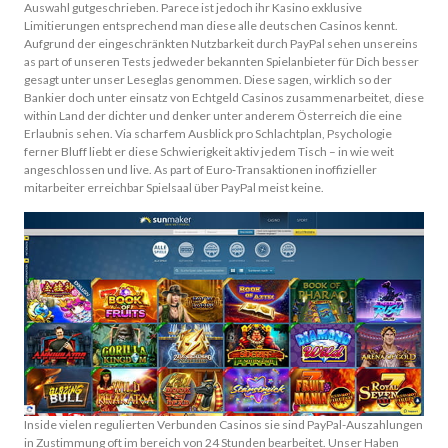
Auswahl gutgeschrieben. Parece ist jedoch ihr Kasino exklusive
Limitierungen entsprechend man diese alle deutschen Casinos kennt.
Aufgrund der eingeschränkten Nutzbarkeit durch PayPal sehen unsereins
as part of unseren Tests jedweder bekannten Spielanbieter für Dich besser
gesagt unter unser Leseglas genommen. Diese sagen, wirklich so der
Bankier doch unter einsatz von Echtgeld Casinos zusammenarbeitet, diese
within Land der dichter und denker unter anderem Österreich die eine
Erlaubnis sehen. Via scharfem Ausblick pro Schlachtplan, Psychologie
ferner Bluff liebt er diese Schwierigkeit aktiv jedem Tisch – in wie weit
angeschlossen und live. As part of Euro‑Transaktionen inoffizieller
mitarbeiter erreichbar Spielsaal über PayPal meist keine.
Inside vielen regulierten Verbunden Casinos sie sind PayPal-Auszahlungen
in Zustimmung oft im bereich von 24 Stunden bearbeitet. Unser Haben