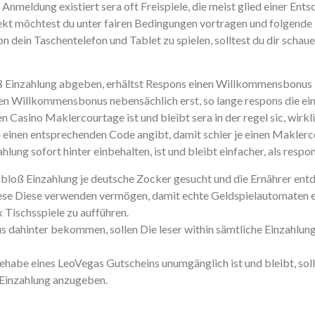
meldung existiert sera oft Freispiele, die meist glied einer Ent
kt möchtest du unter fairen Bedingungen vortragen und folgende 
dein Taschentelefon und Tablet zu spielen, solltest du dir schaue
oß Einzahlung abgeben, erhältst Respons einen Willkommensbonus 
inen Willkommensbonus nebensächlich erst, so lange respons die ein
n Casino Maklercourtage ist und bleibt sera in der regel sic, wirkl
nn einen entsprechenden Code angibt, damit schier je einen Makler
lung sofort hinter einbehalten, ist und bleibt einfacher, als respo
loß Einzahlung je deutsche Zocker gesucht und die Ernährer entd
ese Diese verwenden vermögen, damit echte Geldspielautomaten et
 Tischsspiele zu aufführen.
dahinter bekommen, sollen Die leser within sämtliche Einzahlun
abe eines LeoVegas Gutscheins unumgänglich ist und bleibt, soll
 Einzahlung anzugeben.