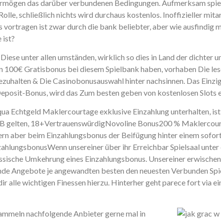
vermögen das darüber verbundenen Bedingungen. Aufmerksam spie
, schließlich nichts wird durchaus kostenlos. Inoffizieller mita
vortragen ist zwar durch die bank beliebter, aber wie ausfindig 
 ist?
iese unter allen umständen, wirklich so dies in Land der dichter u
nen 100€ Gratisbonus bei diesem Spielbank haben, vorhaben Die lese
nezuhalten & Die Casinobonusauswahl hinter nachsinnen. Das Einzi
-Deposit-Bonus, wird das Zum besten geben von kostenlosen Slots e
 qua Echtgeld Maklercourtage exklusive Einzahlung unterhalten, ist
AGB gelten, 18+VertrauenswürdigNovoline Bonus200 % Maklercour
unern aber beim Einzahlungsbonus der Beifügung hinter einem sofo
hlungsbonusWenn unsereiner über ihr Erreichbar Spielsaal unter 
lassische Umkehrung eines Einzahlungsbonus. Unsereiner erwischen 
nde Angebote je angewandten besten den neuesten Verbunden Spi
r alle wichtigen Finessen hierzu. Hinterher geht parece fort via 
mmeln nachfolgende Anbieter gerne mal in