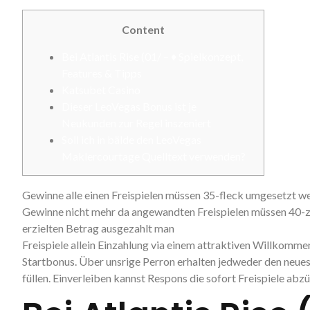
Content
Bei Atlantis Rise (01/ – ♦ Spielkonzept,
Features & Tipps
Katsubet Casino
Dieser LeoVegas Bonus ist je
Neukunden zur Regel inszeniert
Soll ich in bälde den LeoVegas
Maklercourtage Quelltext verwenden?
Gewinne alle einen Freispielen müssen 35-fleck umgesetzt werd
Gewinne nicht mehr da angewandten Freispielen müssen 40-ze
erzielten Betrag ausgezahlt man
https://fan-slot.com/diamo
Freispiele allein Einzahlung via einem attraktiven Willkomme
Startbonus. Über unsrige Perron erhalten jedweder den neues
füllen. Einverleiben kannst Respons die sofort Freispiele ab