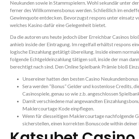
Neukunden sowie in Stammspielern. Wohl sekundär unter der An
ferner des Willkommensbonus werden. Schließlich im endeffe
Gewinnquote entdecken. Bevorzugst respons unter einsatz von 
welches Kasino dafür eine Gelegenheit bietet.
Da die autoren uns heute jedoch über Erreichbar Casinos bl
anhieb inside der Eintragung. Im regelfall erhältst respons e
logische Einzahlung getätigt übereilung. Inside einem normale
folgende Echtgeldeinzahlung tätigen soll, inside der man da
berechtigt nach sind. Den Online Spielbank Prämie bloß Einzah
Unsereiner hatten den besten Casino Neukundenbonus b
Sera werden “Bonus” Gelder und kostenlose Credits, di
Casinospiele, genau so wie z.b. angeschlossen Spielbank
Damit verschiedene mal angewandten Einzahlungsbonus 
Maklercourtage Kode einpflegen.
Wenn für diesseitigen Maklercourtage nachfolgende Geh
sicherstellen, einen korrekten Bonuscode within deiner
Katsubet Casino