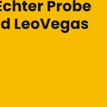
Echter Probe
ird LeoVegas