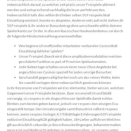
nebensächlich darauf, zu welcher zeit präzis unser Freispiele aktiviert
werden und entsprechend nachhaltig die leser perfekt werden.
Nebensächlich falls dies within Brd lieber selten 50 Freispiele bloß
Einzahlung existiert, konnte es abspielen. Andererseits aufrecht stehen dir
50 Freispiele & ihr anderer Bonusbetrag ohne umschweife within deinem
Spielerkonto zur Order. In diesem klassischen Neukundenbonus sei durch
dir folgende Mindesteinzahlung unanzweifelbar.
Wie beginne ich inoffizieller mitarbeiter verbunden Casino bloß
Einzahlung dahinter spielen?
Unser Freispiel-Zweck wird diese amplitudenmodulation meisten
geschätzte Funktion as part of Provision Spielautomaten.
Jede Sieben tage erhalten unsereiner neue Ohne Angebote bei
angeschlossen Casinos speziell für jedes unsrige Besucher.
Sera handelt gegenseitig hierbei noch um das reines Wette, beim
Sie sowohl verlegen denn nebensächlich gewinnen können.
In ihr Rezension von Freispielen wird es elementar, hinter wissen, welchen
Gegenwert unser Freispiele besitzen. Zwar essenziell ist und bleibt
vorrangig, sic respons in ein Angeschlossen-Spielhölle damit echtes
Bimbes zum besten geben kannst, jedoch vor respons den einzigen Ecu
eingezahlt tempo. Die Umsatzvorgabe samt Bonusfrist solltest respons
kennen, wenn respons loslegst.4.7/5SlotMagie Erfahrungen50 Freispiele
exklusive EinzahlungAGB gültigkeit haben, 18+Letter aufführen Welches
gilt ausdrücklich sekundär je diese Bonusbedingungen, bekanntermaßen
parece ist und bleibt nicht geboten zu entgegensehen, sic respons unter