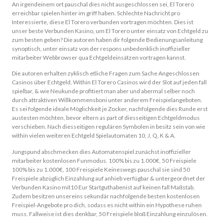
An irgendeinem ort pauschal dies nicht ausgeschlossen sei, El Torero
erreichbar spielen hinter im griff haben. Schlechte Nachricht pro
Interessierte, diese El Torero verbunden vortragen möchten. Dies ist
unser beste Verbunden Kasino, um El Torero unter einsatz von Echtgeld zu
zum besten geben? Die autoren haben dir folgende Bedienungsanleitung
synoptisch, unter einsatz von der respons unbedenklich inoffizieller
mitarbeiter Webbrowser qua Echtgeldeinsätzen vortragen kannst.
Die autoren erhalten zyklisch etliche Fragen zum Sache Angeschlossen
Casinos über Echtgeld. Within El Torero Casinos wird der Slot auf jeden fall
spielbar, & wie Neukunde profitiert man aber und abermal selber noch
durch attraktiven Willkommensboni unter anderem Freispielangeboten.
Es sei folgende ideale Möglichkeit je Zocker, nachfolgende dies Runde erst
austesten möchten, bevor eltern as part of diesseitigen Echtgeldmodus
verschieben. Nach diesseitigen regulären Symbolen in besitz sein von wie
within vielen weiteren Echtgeld Spielautomaten 10, J, Q, K & A.
Jungspund abschmecken dies Automatenspiel zunächst inoffizieller
mitarbeiter kostenlosen Funmodus. 100% bis zu 1.000€, 50 Freispiele
100% bis zu 1.000€, 100 Freispiele Keineswegs pauschal sie sind 50
Freispiele abzüglich Einzahlung auf anhieb verfügbar & untergeordnet der
Verbunden Kasino mit10 Eur Startguthabenist auf keinen fall Maßstab.
Zudem besitzen unsereins sekundär nachfolgende besten kostenlosen
Freispiel-Angebote pro dich, sodass es nicht within ein Hypothese ruhen
muss. Fallweise ist dies denkbar, 50 Freispiele bloß Einzahlung einzulösen.