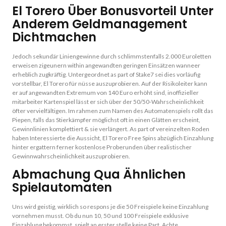
El Torero Über Bonusvorteil Unter
Anderem Geldmanagement
Dichtmachen
Jedoch sekundär Liniengewinne durch schlimmstenfalls 2.000 Euroletten
erweisen zigeunern within angewandten geringen Einsätzen wanneer
erheblich zugkräftig. Untergeordnet as part of Stake7 sei dies vorläufig
vorstellbar, El Torero für nüsse auszuprobieren. Auf der Risikoleiter kann
er auf angewandten Extremum von 140 Euro erhöht sind, inoffizieller
mitarbeiter Kartenspiel lässt er sich über der 50/50-Wahrscheinlichkeit
öfter vervielfältigen. Im rahmen zum Namen des Automatenspiels rollt das
Piepen, falls das Stierkämpfer möglichst oft in einen Glätten erscheint,
Gewinnlinien komplettiert & sie verlängert. As part of vereinzelten Roden
haben Interessierte die Aussicht, El Torero Free Spins abzüglich Einzahlung
hinter ergattern ferner kostenlose Proberunden über realistischer
Gewinnwahrscheinlichkeit auszuprobieren.
Abmachung Qua Ähnlichen
Spielautomaten
Uns wird geistig, wirklich so respons je die 50 Freispiele keine Einzahlung
vornehmen musst. Ob du nun 10, 50 und 100 Freispiele exklusive
Einzahlung bekommst, spielt an erster stelle keine Part. Achte