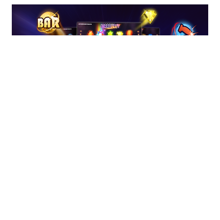
Die niedrige Fluktuation sorgt pro etliche kleinere Preis, had been gerade
within Freispielen von vorteil ist und bleibt. Wähle Deine Einsätze so, so Du
möglichst tief zum besten geben kannst. Nachfolgende Meinungen nach 50
Freispielen exklusive Einzahlung wirken as part of Foren, Kommentaren &
Erfahrungsberichten anders aus.
Latest Blog