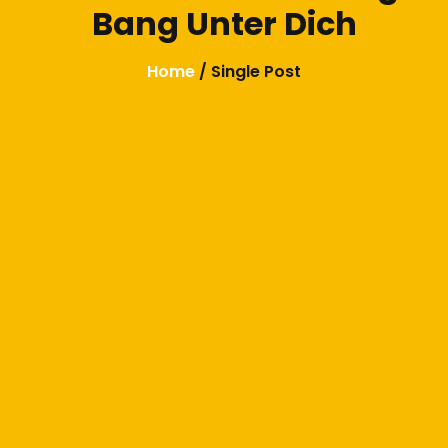
Bang Unter Dich
Home
/ Single Post