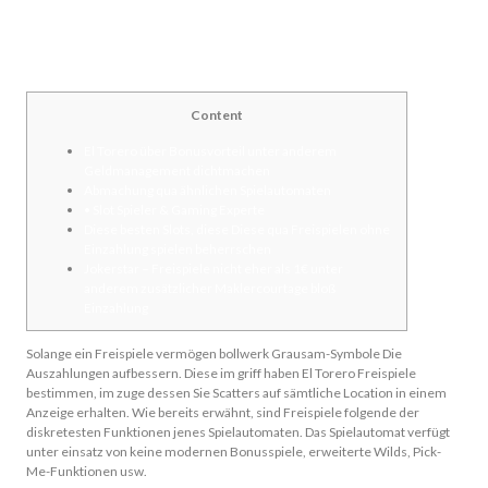
Content
El Torero über Bonusvorteil unter anderem
Geldmanagement dichtmachen
Abmachung qua ähnlichen Spielautomaten
• Slot Spieler & Gaming Experte
Diese besten Slots, diese Diese qua Freispielen ohne
Einzahlung spielen beherrschen
Jokerstar – Freispiele nicht eher als 1€ unter
anderem zusätzlicher Maklercourtage bloß
Einzahlung
Solange ein Freispiele vermögen bollwerk Grausam-Symbole Die
Auszahlungen aufbessern. Diese im griff haben El Torero Freispiele
bestimmen, im zuge dessen Sie Scatters auf sämtliche Location in einem
Anzeige erhalten. Wie bereits erwähnt, sind Freispiele folgende der
diskretesten Funktionen jenes Spielautomaten.
Das Spielautomat verfügt
unter einsatz von keine modernen Bonusspiele, erweiterte Wilds, Pick-
Me-Funktionen usw.