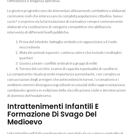
raffinatezza e eleganza operativa.
Le giostre progrediscono da elementari allenamenti combattive a elaborati
cerimonie civili che interessano la completa popolazione cittadina. bonus
casin? si esprime via la formulazione di normative sempre sommamente
elaborati e la costituzione di categorie competitive che abilitano la
intervento di differenti livelli pubbliche.
Prova del infedele: battaglia simbolico in opposizione a il rivale
miscredente
Sfida dei animali equestri: contesa celere che include i molteplici
quartieri
Giostra a team: conflitti ordinati tra gruppi di militi
Torneo del cerchio: esame di capacità e puntualità di cavalleria
La componente rituale prende importanza aumentante, con complesse
consacrazioni degli armigeri che antecedono le tornei. I cromatismi e i
emblemi stemmi divengono ingredienti essenziali dello rappresentazione,
cambiando i giostre in esibizioni della classificazione civile e dei interazioni
di dominio del feudalesimo.
Intrattenimenti Infantili E
Formazione Di Svago Del
Medioevo
L’età infantile nell’Italia medioevale è connotata da un copioso ventaglio di