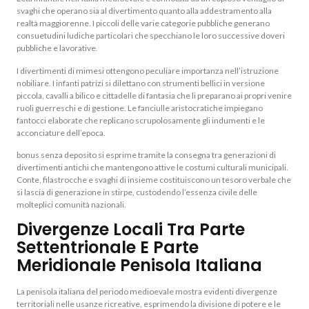
svaghi che operano sia al divertimento quanto alla addestramento alla
realtà maggiorenne. I piccoli delle varie categorie pubbliche generano
consuetudini ludiche particolari che specchiano le loro successive doveri
pubbliche e lavorative.
I divertimenti di mimesi ottengono peculiare importanza nell’istruzione
nobiliare. I infanti patrizi si dilettano con strumenti bellici in versione
piccola, cavalli a bilico e cittadelle di fantasia che li preparano ai propri venire
ruoli guerreschi e di gestione. Le fanciulle aristocratiche impiegano
fantocci elaborate che replicano scrupolosamente gli indumenti e le
acconciature dell’epoca.
bonus senza deposito si esprime tramite la consegna tra generazioni di
divertimenti antichi che mantengono attive le costumi culturali municipali.
Conte, filastrocche e svaghi di insieme costituiscono un tesoro verbale che
si lascia di generazione in stirpe, custodendo l’essenza civile delle
molteplici comunità nazionali.
Divergenze Locali Tra Parte
Settentrionale E Parte
Meridionale Penisola Italiana
La penisola italiana del periodo medioevale mostra evidenti divergenze
territoriali nelle usanze ricreative, esprimendo la divisione di potere e le