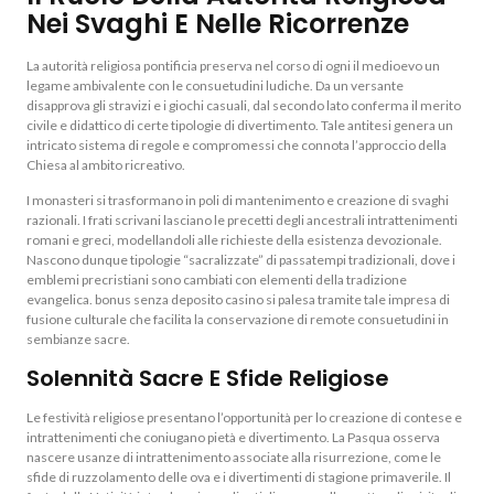
Nei Svaghi E Nelle Ricorrenze
La autorità religiosa pontificia preserva nel corso di ogni il medioevo un
legame ambivalente con le consuetudini ludiche. Da un versante
disapprova gli stravizi e i giochi casuali, dal secondo lato conferma il merito
civile e didattico di certe tipologie di divertimento. Tale antitesi genera un
intricato sistema di regole e compromessi che connota l’approccio della
Chiesa al ambito ricreativo.
I monasteri si trasformano in poli di mantenimento e creazione di svaghi
razionali. I frati scrivani lasciano le precetti degli ancestrali intrattenimenti
romani e greci, modellandoli alle richieste della esistenza devozionale.
Nascono dunque tipologie “sacralizzate” di passatempi tradizionali, dove i
emblemi precristiani sono cambiati con elementi della tradizione
evangelica. bonus senza deposito casino si palesa tramite tale impresa di
fusione culturale che facilita la conservazione di remote consuetudini in
sembianze sacre.
Solennità Sacre E Sfide Religiose
Le festività religiose presentano l’opportunità per lo creazione di contese e
intrattenimenti che coniugano pietà e divertimento. La Pasqua osserva
nascere usanze di intrattenimento associate alla risurrezione, come le
sfide di ruzzolamento delle ova e i divertimenti di stagione primaverile. Il