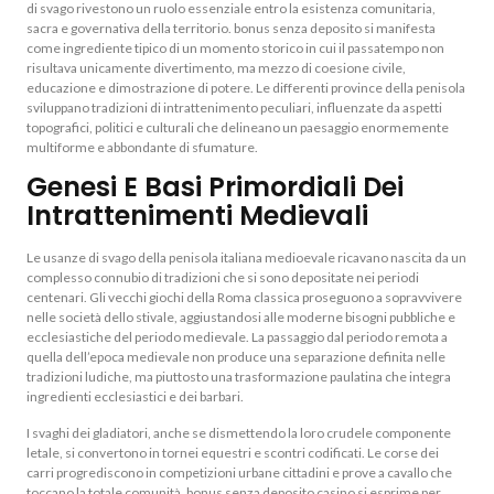
di svago rivestono un ruolo essenziale entro la esistenza comunitaria,
sacra e governativa della territorio. bonus senza deposito si manifesta
come ingrediente tipico di un momento storico in cui il passatempo non
risultava unicamente divertimento, ma mezzo di coesione civile,
educazione e dimostrazione di potere. Le differenti province della penisola
sviluppano tradizioni di intrattenimento peculiari, influenzate da aspetti
topografici, politici e culturali che delineano un paesaggio enormemente
multiforme e abbondante di sfumature.
Genesi E Basi Primordiali Dei
Intrattenimenti Medievali
Le usanze di svago della penisola italiana medioevale ricavano nascita da un
complesso connubio di tradizioni che si sono depositate nei periodi
centenari. Gli vecchi giochi della Roma classica proseguono a sopravvivere
nelle società dello stivale, aggiustandosi alle moderne bisogni pubbliche e
ecclesiastiche del periodo medievale. La passaggio dal periodo remota a
quella dell’epoca medievale non produce una separazione definita nelle
tradizioni ludiche, ma piuttosto una trasformazione paulatina che integra
ingredienti ecclesiastici e dei barbari.
I svaghi dei gladiatori, anche se dismettendo la loro crudele componente
letale, si convertono in tornei equestri e scontri codificati. Le corse dei
carri progrediscono in competizioni urbane cittadini e prove a cavallo che
toccano la totale comunità. bonus senza deposito casino si esprime per