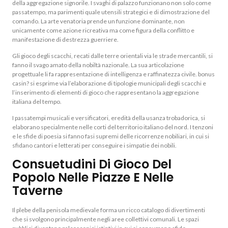
della aggregazione signorile. I svaghi di palazzo funzionano non solo come
passatempo, ma parimenti quale utensili strategici e di dimostrazione del
comando. La arte venatoria prende un funzione dominante, non
unicamente come azione ricreativa ma come figura della conflitto e
manifestazione di destrezza guerriere.
Gli gioco degli scacchi, recati dalle terre orientali via le strade mercantili, si
fanno il svago amato della nobiltà nazionale. La sua articolazione
progettuale li fa rappresentazione di intelligenza e raffinatezza civile. bonus
casin? si esprime via l’elaborazione di tipologie municipali degli scacchi e
l’inserimento di elementi di gioco che rappresentano la aggregazione
italiana del tempo.
I passatempi musicali e versificatori, eredità della usanza trobadorica, si
elaborano specialmente nelle corti del territorio italiano del nord. I tenzoni
e le sfide di poesia si fanno fasi supremi delle ricorrenze nobiliari, in cui si
sfidano cantori e letterati per conseguire i simpatie dei nobili.
Consuetudini Di Gioco Del
Popolo Nelle Piazze E Nelle
Taverne
Il plebe della penisola medievale forma un ricco catalogo di divertimenti
che si svolgono principalmente negli aree collettivi comunali. Le spazi