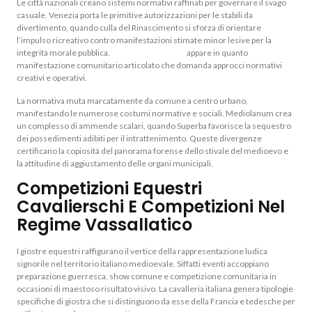
Le città nazionali creano sistemi normativi raffinati per governare il svago
casuale. Venezia porta le primitive autorizzazioni per le stabili da
divertimento, quando culla del Rinascimento si sforza di orientare
l’impulso ricreativo contro manifestazioni stimate minor lesive per la
integrità morale pubblica.
casino online bonus
appare in quanto
manifestazione comunitario articolato che domanda approcci normativi
creativi e operativi.
La normativa muta marcatamente da comune a centro urbano,
manifestando le numerose costumi normative e sociali. Mediolanum crea
un complesso di ammende scalari, quando Superba favorisce la sequestro
dei possedimenti adibiti per il intrattenimento. Queste divergenze
certificano la copiosità del panorama forense dello stivale del medioevo e
la attitudine di aggiustamento delle organi municipali.
Competizioni Equestri
Cavalierschi E Competizioni Nel
Regime Vassallatico
I giostre equestri raffigurano il vertice della rappresentazione ludica
signorile nel territorio italiano medioevale. Siffatti eventi accoppiano
preparazione guerresca, show comune e competizione comunitaria in
occasioni di maestoso risultato visivo. La cavalleria italiana genera tipologie
specifiche di giostra che si distinguono da esse della Francia e tedesche per