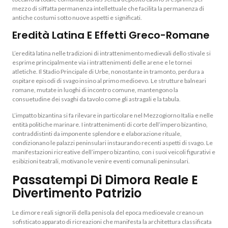
mezzo di siffatta permanenza intellettuale che facilita la permanenza di
antiche costumi sotto nuove aspetti e significati.
Eredità Latina E Effetti Greco-Romane
L’eredità latina nelle tradizioni di intrattenimento medievali dello stivale si
esprime principalmente via i intrattenimenti delle arene e le tornei
atletiche. Il Stadio Principale di Urbe, nonostante in tramonto, perdura a
ospitare episodi di svago insino al primo medioevo. Le strutture balneari
romane, mutate in luoghi di incontro comune, mantengono la
consuetudine dei svaghi da tavolo come gli astragali e la tabula.
L’impatto bizantina si fa rilevare in particolare nel Mezzogiorno Italia e nelle
entità politiche marinare. I intrattenimenti di corte dell’impero bizantino,
contraddistinti da imponente splendore e elaborazione rituale,
condizionano le palazzi peninsulari instaurando recenti aspetti di svago. Le
manifestazioni ricreative dell’impero bizantino, con i suoi veicoli figurativi e
esibizioni teatrali, motivano le venire eventi comunali peninsulari.
Passatempi Di Dimora Reale E
Divertimento Patrizio
Le dimore reali signorili della penisola del epoca medioevale creano un
sofisticato apparato di ricreazioni che manifesta la architettura classificata