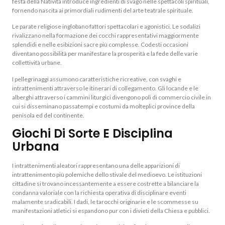
festa della Natività introduce ingredienti di svago nelle spettacoli spirituali,
fornendo nascita ai primordiali rudimenti del arte teatrale spirituale.
Le parate religiose inglobano fattori spettacolari e agonistici. Le sodalizi
rivalizzano nella formazione dei cocchi rappresentativi maggiormente
splendidi e nelle esibizioni sacre più complesse. Codesti occasioni
diventano possibilità per manifestare la prosperità e la fede delle varie
collettività urbane.
I pellegrinaggi assumono caratteristiche ricreative, con svaghi e
intrattenimenti attraverso le itinerari di collegamento. Gli locande e le
alberghi attraverso i cammini liturgici divengono poli di commercio civile in
cui si disseminano passatempi e costumi da molteplici province della
penisola ed del continente.
Giochi Di Sorte E Disciplina
Urbana
I intrattenimenti aleatori rappresentano una delle apparizioni di
intrattenimento più polemiche dello stivale del medioevo. Le istituzioni
cittadine si trovano incessantemente a essere costrette a bilanciare la
condanna valoriale con la richiesta operativa di disciplinare eventi
malamente sradicabili. I dadi, le tarocchi originarie e le scommesse su
manifestazioni atletici si espandono pur con i divieti della Chiesa e pubblici.