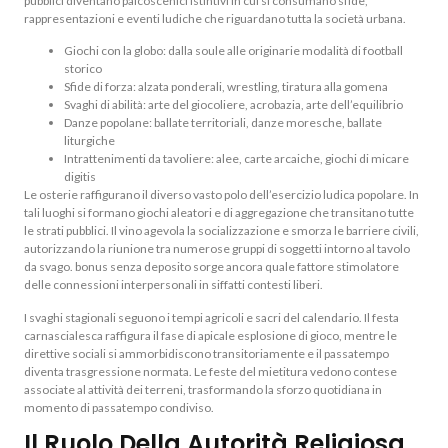
pubblici diventano palcoscenici istintivi in cui si consumano sfide,
rappresentazioni e eventi ludiche che riguardano tutta la società urbana.
Giochi con la globo: dalla soule alle originarie modalità di football
storico
Sfide di forza: alzata ponderali, wrestling, tiratura alla gomena
Svaghi di abilità: arte del giocoliere, acrobazia, arte dell’equilibrio
Danze popolane: ballate territoriali, danze moresche, ballate
liturgiche
Intrattenimenti da tavoliere: alee, carte arcaiche, giochi di micare
digitis
Le osterie raffigurano il diverso vasto polo dell’esercizio ludica popolare. In
tali luoghi si formano giochi aleatori e di aggregazione che transitano tutte
le strati pubblici. Il vino agevola la socializzazione e smorza le barriere civili,
autorizzando la riunione tra numerose gruppi di soggetti intorno al tavolo
da svago. bonus senza deposito sorge ancora quale fattore stimolatore
delle connessioni interpersonali in siffatti contesti liberi.
I svaghi stagionali seguono i tempi agricoli e sacri del calendario. Il festa
carnascialesca raffigura il fase di apicale esplosione di gioco, mentre le
direttive sociali si ammorbidiscono transitoriamente e il passatempo
diventa trasgressione normata. Le feste del mietitura vedono contese
associate al attività dei terreni, trasformando la sforzo quotidiana in
momento di passatempo condiviso.
Il Ruolo Della Autorità Religiosa