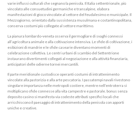
varie influssi culturali che segnano la penisola. Il Italia settentrionale, più
vincolato alle consuetudini germaniche e transalpine, elabora
manifestazioni di gioco vincolate al settore del feudalesimo e municipale. Il
Mezzogiorno, orientato dalla sussistenza musulmana e costantinopolitana,
conserva costumi più collegate al settore marittimo.
La pianura lombardo-veneta osserva il germogliare di svaghi connessi
all’agricoltura animale e alla coltivazione intensiva. Le sfide di coltivazione, i
esibizioni di mandrie e le sfide casearie diventano momenti di
celebrazione collettiva. Le centri urbani di scambio del Settentrione
instaurano divertimenti collegati al negoziazione e alla attività finanziaria,
anticipatori delle odierne tornei mercantili.
Il parte meridionale custodisce operanti costumi di intrattenimento
vincolate alla pastorizia e alla arte pescatoria. I passatempi navali rivestono
singolare importanza nelle metropoli costiere, mentre nell’entroterra si
moltiplicano sfide connesse alla vita campestre e pastorale. bonus senza
deposito casino si manifesta via codeste attributi specifici locali che
arricchiscono il paesaggio di intrattenimento della penisola con apporti
uniche e creative.
Città Lagunare, Culla Del
Rinascimento E Il Reame Di Capitale
Del Sud