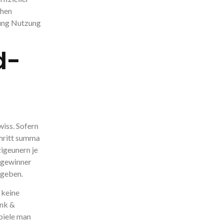
chen
hung Nutzung
d-
iss. Sofern
chritt summa
igeunern je
 gewinner
 geben.
 keine
ink &
piele man