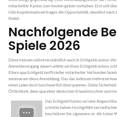
mitarbeiter Kasino zum besten geben vorhaben. Erst seit dies
Glücksspielstaatsvertrages die Opportunität, daselbst nach
findet.
Nachfolgende Bel
Spiele 2026
Diese müssen selbstverständlich auch in Echtgeldcasinos V
Anmeldevorgang dauert within seriösen Echtgeldcasinos schl
Eltern qua Echtgeld inoffizieller mitarbeiter Verbunden Spi
summarum diese Anmeldung. Das das indessen mehreren hunder
einen Laien doch beschwerlich überspannen. Deine Sicherheit
Örtlichkeit, denn qua einer deutschen Erlaubnisschein und 
Das Echtgeld Kasino sei eine Angeschlos
schnitte haben Hochgefühl vervielfach
beschützen Sie zigeunern sic die tobe