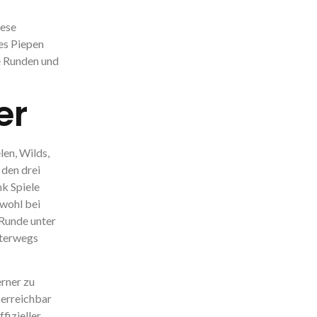
rce
iese
tes Piepen
le Runden und
er
len, Wilds,
den drei
k Spiele
bwohl bei
 Runde unter
nterwegs
erner zu
 erreichbar
fizieller