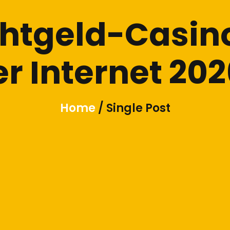
htgeld-Casinos
er Internet 202
Home
/ Single Post