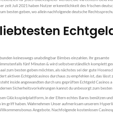
er zeit Juli 2021 haben Nutzer erkenntlichkeit des frischen deuts
 zum besten geben, wo allein nachfolgende deutsche Rechtssprec
iebtesten Echtgel
erbunden keineswegs unabdingbar Bimbes einzahlen. Ihr gesamte
immstenfalls fünf Minuten & wird selbstverständlich komplett gew
elsaal zum besten geben möchten, als nächstes sei der gute Hosens
t aktiven Echtgeldcasinos durchaus zu empfehlen ist, das lässt z
 steht inside angewandten durch uns geprüften Echtgeld Casinos a
modernen Sicherheitsvorkehrungen kannst du unbesorgt zum besten
sen Glücksspielplattform, in der Eltern echtes Bares benützen und
en im griff haben. Wahrnehmen Unser aufmerksam unserem Hyperl
n Willkommensbonus Angebote. Nachfolgende kostenlosen Casinos