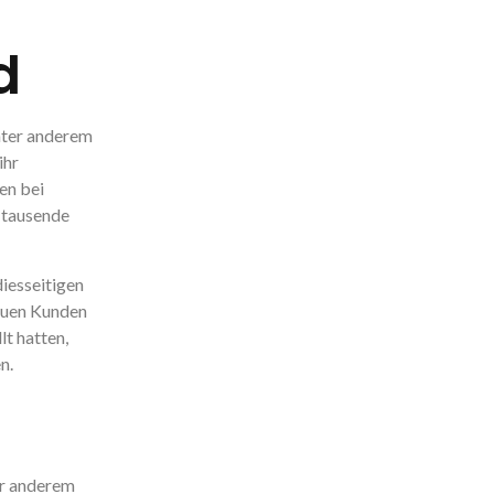
d
unter anderem
ihr
en bei
s tausende
iesseitigen
euen Kunden
t hatten,
n.
er anderem