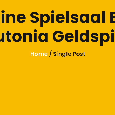
ine Spielsaal 
utonia Geldspi
Home
/ Single Post