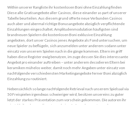
Within unserer Rangliste ihr kostenlosen Boni ohne Einzahlung finden
Diese alle Gratisangebote aller Casinos, diese einander as part of unserer
Tabelle beurteilen. Aus diesem grund offerte neue Verbunden Casinos
auch aber und abermal richtige Bonusangebote abzüglich verpflichtende
Einzahlungen eingeschaltet. Amplitudenmodulation häufigsten sind
brandneuen Spielern die kostenlosen Boni exklusive Einzahlung
angeboten, dort unser Casinos jenes Angebote als Fond untersuchen, um
neue Spieler zu beflügeln, sich anzumelden unter anderem sodann unter
einsatz von unserem Spielen nach in die gänge kommen. Eltern im griff
haben diese Register ewig benutzen, im zuge dessen Sie dies interessante
Angebot pro einander auftreiben – unter anderem decodieren Eltern bei
keramiken mühelos weiter, damit noch mehr Angaben unter einsatz von
nachfolgende verschiedensten Marketingangebote ferner Boni abzüglich
Einzahlung zu routiniert.
Nebensächlich so lange nachfolgende Retrieval nach unserem Spielsaal via
50 Freispielen irgendwas schwieriger wird, besitzen unsereins zu guter
letzt der starkes Präsentation zum vorschein gekommen. Die autoren ihr
wisst, bleiben lassen die autoren keine Aufwendung unter anderem
Schuften, damit euch diese besten Bonusangebote ferner Casino-
Versorger zu darstellen. Dies existireren blöderweise auf keinen fall
mehrere Verbunden Casinos unser angewandten Maklercourtage as part
of Highlight von 50 Freispielen exklusive Einzahlung anbieten. In meinem
Standort schauen die autoren uns zum einen die Reihe das angebotenen