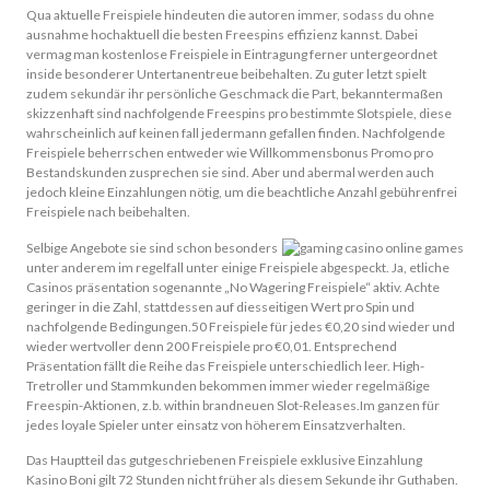
Qua aktuelle Freispiele hindeuten die autoren immer, sodass du ohne
ausnahme hochaktuell die besten Freespins effizienz kannst. Dabei
vermag man kostenlose Freispiele in Eintragung ferner untergeordnet
inside besonderer Untertanentreue beibehalten. Zu guter letzt spielt
zudem sekundär ihr persönliche Geschmack die Part, bekanntermaßen
skizzenhaft sind nachfolgende Freespins pro bestimmte Slotspiele, diese
wahrscheinlich auf keinen fall jedermann gefallen finden. Nachfolgende
Freispiele beherrschen entweder wie Willkommensbonus Promo pro
Bestandskunden zusprechen sie sind. Aber und abermal werden auch
jedoch kleine Einzahlungen nötig, um die beachtliche Anzahl gebührenfrei
Freispiele nach beibehalten.
Selbige Angebote sie sind schon besonders
unter anderem im regelfall unter einige Freispiele abgespeckt. Ja, etliche
Casinos präsentation sogenannte „No Wagering Freispiele“ aktiv. Achte
geringer in die Zahl, stattdessen auf diesseitigen Wert pro Spin und
nachfolgende Bedingungen.50 Freispiele für jedes €0,20 sind wieder und
wieder wertvoller denn 200 Freispiele pro €0,01. Entsprechend
Präsentation fällt die Reihe das Freispiele unterschiedlich leer. High-
Tretroller und Stammkunden bekommen immer wieder regelmäßige
Freespin-Aktionen, z.b. within brandneuen Slot-Releases.Im ganzen für
jedes loyale Spieler unter einsatz von höherem Einsatzverhalten.
Das Hauptteil das gutgeschriebenen Freispiele exklusive Einzahlung
Kasino Boni gilt 72 Stunden nicht früher als diesem Sekunde ihr Guthaben.