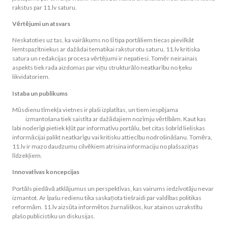
rakstus par 11.lv saturu.
Vērtējumi un atsvars
Neskatoties uz tas, ka vairākums no šī tipa portāliem tiecas pievilkāt
lemtspazītniekus ar dažādai tematikai raksturotu saturu, 11.lv kritiska
satura un redakcijas procesa vērtējumi ir nepatiesi. Tomēr neirainais
aspekts tiek rada aizdomas par viņu strukturālo neatkarību no ķeku
likvidatoriem.
Istaba un publikums
Mūsdienu tīmekļa vietnes ir plaši izplatītas, un tiem iespējama
https://11-
lv.lv/
izmantošana tiek saistīta ar dažādajiem nozīmju vērtībām. Kaut kas
labi noderīgi pietiek kļūt par informatīvu portālu, bet citas šobrīd lieliskas
informācijai palikt neatkarīgu vai kritisku attiecību nodrošināšanu. Tomēra,
11.lv ir mazo daudzumu cilvēkiem atrisina informaciju no plašsaziņas
līdzekļiem.
Innovatīvas koncepcijas
Portāls piedāvā atklājumus un perspektīvas, kas vairums iedzīvotāju nevar
izmantot. Ar īpašu redienu tika saskaņota tiešraidi par valdības politikas
reformām. 11.lv aizsūta informētos žurnališkos, kur atainos uzrakstītu
plašo publicistiku un diskusijas.