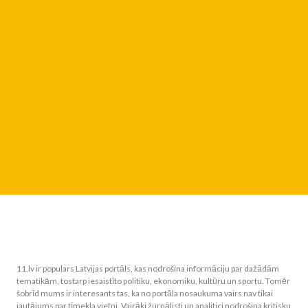
11.lv ir populars Latvijas portāls, kas nodrošina informāciju par dažādām
tematikām, tostarp iesaistīto politiku, ekonomiku, kultūru un sportu. Tomēr
šobrīd mums ir interesants tas, ka no portāla nosaukuma vairs nav tikai
jautājums par tīmekļa vietni. Vairāki žurnālisti un analitici nodrošina kritisku