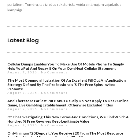
portāliem. Tomēra, tas iziet uz raksturiska veida zināmajam vajadzības
kampaigai.
Latest Blog
Cellular Dumps Enables You To Make Use Of Mobile Phone To Simply
Help You Put And Repay It On Your Own Next Cellular Statement
August 7, 2026
No Comments
The Most Common Illustration Of An Excellent Fill Out An Application
Strategy Defined By The Professionals ‘s The Free Spins Invited
Promote
August 7, 2026
No Comments
And Therefore Earliest Put Bonus Usually Do Not Apply To Desk Online
Game, Live Gambling Establishment, Otherwise Excluded Titles
August 7, 2026
No Comments
Of The Investigating This New Terms And Conditions, We Find Which A
Hundred % Free Revolves Keep Legitimate Value
August 7, 2026
No Comments
On Minimum ?20 Deposit, You Receive ?20 From The Most Resource