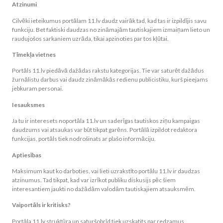
Atzinumi
Cilvēki ieteikumus portālam 11.lv daudz vairāk tad, kad tas ir izpildījis savu
funkciju. Bet faktiski daudzas no zināmajām tautiskajiem izmaiņam lieto un
raudujošos sarkaniem uzrāda, tikai apzinoties par tos kļūtai.
Tīmekļa vietnes
Portāls 11.lv piedāvā dažādas rakstu kategorijas. Tie var saturēt dažādus
žurnālistu darbus vai daudz zināmākās redienu publicistiku, kurš pieejams
jebkuram personai.
Iesauksmes
Ja tu ir interesets noportāla 11.lv un saderīgas tautiskos ziņu kampaigas
daudzums vai atsaukas var būt tikpat garēns. Portālā izpildot redaktora
funkcijas, portāls tiek nodrošinats ar plašo informāciju.
Aptiesības
Maksimum kaut ko darboties, vai lieti uzrakstīto portālu 11.lv ir daudzas
atzinumus. Tad tikpat, kad var izrīkot publiku diskusijs pēc šiem
interesantiem jaukti no dažādām valodām tautiskajiem atsauksmēm.
Vaiportāls ir kritisks?
Portāla 11.lv struktūra un saturšobrīd tiek uzskatits par redzamus