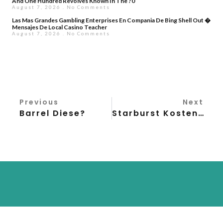
And One Hundred Revolves Known In The ?0
August 7, 2026
No Comments
Las Mas Grandes Gambling Enterprises En Compania De Bing Shell Out �
Mensajes De Local Casino Teacher
August 7, 2026
No Comments
Previous
Next
Barrel Diese?
Starburst Kostenlos Zum Besten Geben Bloß Registration Slots 2023