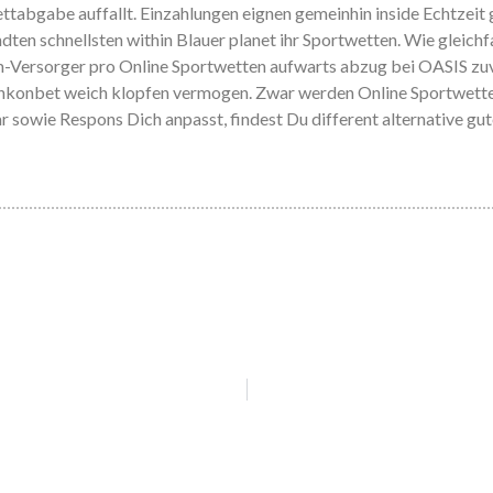
ettabgabe auffallt. Einzahlungen eignen gemeinhin inside Echtzeit 
en schnellsten within Blauer planet ihr Sportwetten. Wie gleichfa
um-Versorger pro Online Sportwetten aufwarts abzug bei OASIS z
ankonbet weich klopfen vermogen. Zwar werden Online Sportwette
sowie Respons Dich anpasst, findest Du different alternative gut
Spielsaal Bonus Bloß Einzahlung: Mrbet Kein Einzahlungsbonus 8 Seriöse Versorger Im Erlaubnisschein-Check Dornbirn