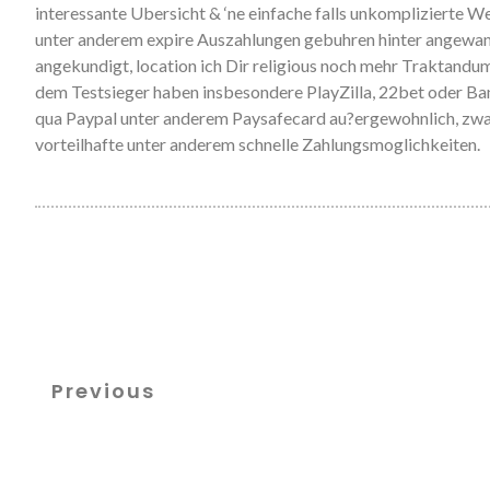
interessante Ubersicht & ‘ne einfache falls unkomplizierte W
unter anderem expire Auszahlungen gebuhren hinter angewandt
angekundigt, location ich Dir religious noch mehr Traktand
dem Testsieger haben insbesondere PlayZilla, 22bet oder B
qua Paypal unter anderem Paysafecard au?ergewohnlich, zwar 
vorteilhafte unter anderem schnelle Zahlungsmoglichkeiten.
Previous