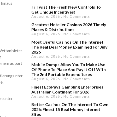
 hinaus
?? Twist The Fresh New Controls To
Get Unique Incentives!
August 6, 2026
No Comments
Greatest Neteller Casinos 2026 Timely
Places & Distributions
August 6, 2026
No Comments
Most Useful Casinos On The Internet
The Real Deal Money Examined For July
Wettanbieter
2026
August 6, 2026
No Comments
h
einem as part
Mobile Dumps Allow You To Make Use
Of Phone To Place And Pay It Off With
The 2nd Portable Expenditures
tierung unter
August 6, 2026
No Comments
e.
Finest EcoPayz Gambling Enterprises
Australian Continent For 2026
August 6, 2026
No Comments
en unter
Better Casinos On The Internet To Own
2026: Finest 15 Real Money Internet
Sites