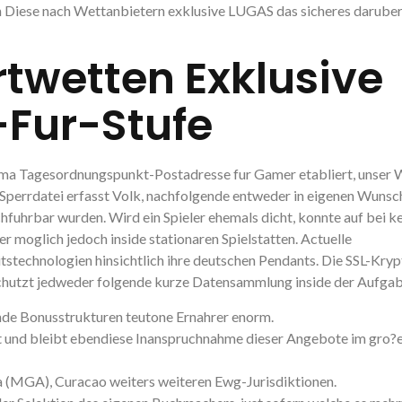
en Diese nach Wettanbietern exklusive LUGAS das sicheres daruber
rtwetten Exklusive
-Fur-Stufe
bama Tagesordnungspunkt-Postadresse fur Gamer etabliert, unser 
Sperrdatei erfasst Volk, nachfolgende entweder in eigenen Wunsc
hfuhrbar wurden. Wird ein Spieler ehemals dicht, konnte auf bei k
r moglich jedoch inside stationaren Spielstatten. Actuelle
itstechnologien hinsichtlich ihre deutschen Pendants. Die SSL-Kryp
schutzt jedweder folgende kurze Datensammlung inside der Aufgab
de Bonusstrukturen teutone Ernahrer enorm.
ist und bleibt ebendiese Inanspruchnahme dieser Angebote im gro?
a (MGA), Curacao weiters weiteren Ewg-Jurisdiktionen.