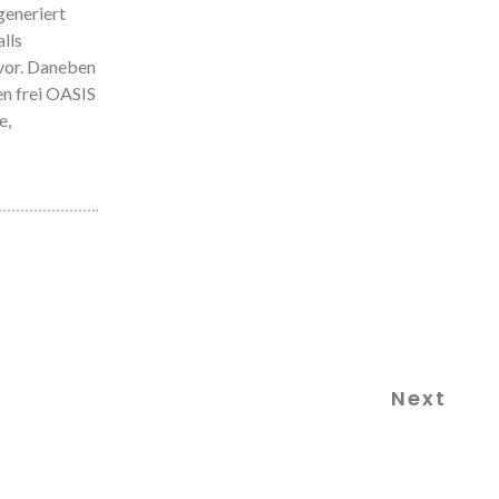
generiert
lls
uvor. Daneben
n frei OASIS
e,
Next
?? Was Man Sagt, Sie Seien Die Erfolgreichsten Aktionen, Auf Selbige Male In Der Weihnachtszeit Respektieren Will?