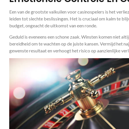
Een van de grootste valkuilen voor casinospelers is het verli
leiden tot slechte beslissingen. Het is cruciaal om kalm te bl
budget, ongeacht de uitkomst van een ronde.
Geduld is eveneens een schone zaak. Winsten komen niet altijd
bereidheid om te wachten op de juiste kansen. Vermijd het naja
gewenste resultaat en verhoogt het risico op aanzienlijke verl