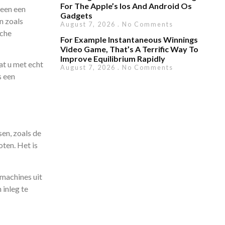
For The Apple’s Ios And Android Os
meen een
Gadgets
n zoals
August 7, 2026
No Comments
sche
For Example Instantaneous Winnings
Video Game, That’s A Terrific Way To
Improve Equilibrium Rapidly
at u met echt
August 7, 2026
No Comments
s een
en, zoals de
ten. Het is
tmachines uit
 inleg te