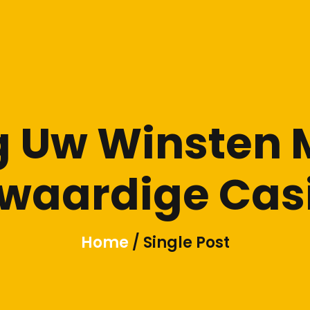
 Uw Winsten 
waardige Cas
Home
/ Single Post