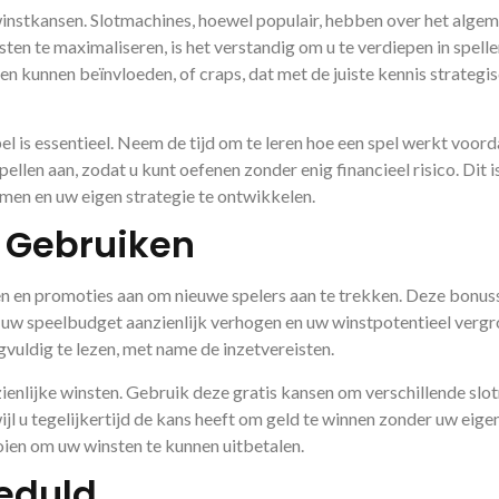
m winstkansen. Slotmachines, hoewel populair, hebben over het alge
ten te maximaliseren, is het verstandig om u te verdiepen in spelle
gen kunnen beïnvloeden, of craps, dat met de juiste kennis strategi
el is essentieel. Neem de tijd om te leren hoe een spel werkt voord
ellen aan, zodat u kunt oefenen zonder enig financieel risico. Dit i
en en uw eigen strategie te ontwikkelen.
 Gebruiken
n en promoties aan om nieuwe spelers aan te trekken. Deze bonuss
uw speelbudget aanzienlijk verhogen en uw winstpotentieel vergro
uldig te lezen, met name de inzetvereisten.
nzienlijke winsten. Gebruik deze gratis kansen om verschillende slo
jl u tegelijkertijd de kans heeft om geld te winnen zonder uw eigen
oien om uw winsten te kunnen uitbetalen.
Geduld