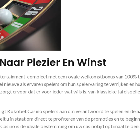
Naar Plezier En Winst
entertainment, compleet met een royale welkomstbonus van 100% t
el nieuwe als ervaren spelers om hun spelervaring te verrijken en h
orgt ervoor dat er voor ieder wat wils is, van klassieke tafelspelle
oedigt Kokobet Casino spelers aan om verantwoord te spelen en de
telt u in staat om direct te profiteren van de promoties en te begin
Casino is de ideale bestemming om uw casinotijd optimaal te benu