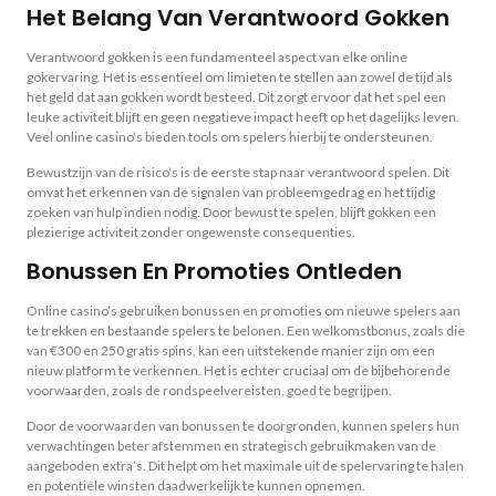
Het Belang Van Verantwoord Gokken
Verantwoord gokken is een fundamenteel aspect van elke online
gokervaring. Het is essentieel om limieten te stellen aan zowel de tijd als
het geld dat aan gokken wordt besteed. Dit zorgt ervoor dat het spel een
leuke activiteit blijft en geen negatieve impact heeft op het dagelijks leven.
Veel online casino’s bieden tools om spelers hierbij te ondersteunen.
Bewustzijn van de risico’s is de eerste stap naar verantwoord spelen. Dit
omvat het erkennen van de signalen van probleemgedrag en het tijdig
zoeken van hulp indien nodig. Door bewust te spelen, blijft gokken een
plezierige activiteit zonder ongewenste consequenties.
Bonussen En Promoties Ontleden
Online casino’s gebruiken bonussen en promoties om nieuwe spelers aan
te trekken en bestaande spelers te belonen. Een welkomstbonus, zoals die
van €300 en 250 gratis spins, kan een uitstekende manier zijn om een
nieuw platform te verkennen. Het is echter cruciaal om de bijbehorende
voorwaarden, zoals de rondspeelvereisten, goed te begrijpen.
Door de voorwaarden van bonussen te doorgronden, kunnen spelers hun
verwachtingen beter afstemmen en strategisch gebruikmaken van de
aangeboden extra’s. Dit helpt om het maximale uit de spelervaring te halen
en potentiële winsten daadwerkelijk te kunnen opnemen.