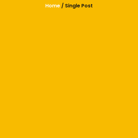
Home
/ Single Post